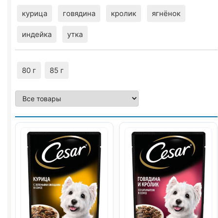
курица
говядина
кролик
ягнёнок
индейка
утка
80 г
85 г