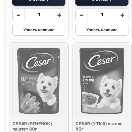
Количество
Количество
−
+
−
+
товара
товара
CESAR
CESAR
Узнать наличие
Узнать наличие
(ИНДЕЙКА,
(ГОВЯДИНА,
ГОРОШЕК,
ПАПРИКА,
МОРКОВЬ)
ШПИНАТ)
в
80г
желе
80г
CESAR (ЯГНЕНОК)
CESAR (УТКА) в желе
паштет 80г
85г