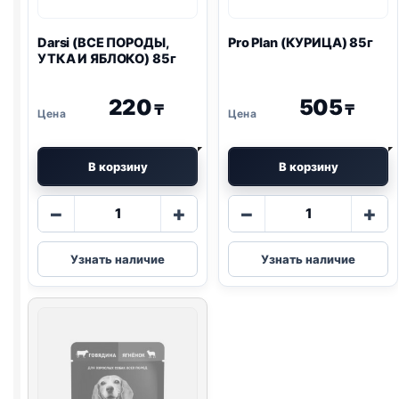
Darsi (ВСЕ ПОРОДЫ,
Pro Plan
(КУРИЦА) 85г
УТКА И ЯБЛОКО) 85г
220
505
₸
₸
В корзину
В корзину
Количество
Количество
−
+
−
+
товара
товара
Darsi
Pro
Узнать наличие
Узнать наличие
(ВСЕ
Plan
ПОРОДЫ,
(КУРИЦА)
УТКА
85г
И
ЯБЛОКО)
85г