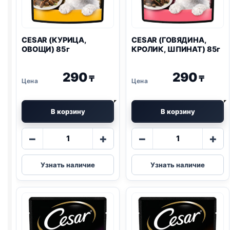
CESAR (КУРИЦА,
CESAR (ГОВЯДИНА,
ОВОЩИ) 85г
КРОЛИК, ШПИНАТ) 85г
290
290
₸
₸
В корзину
В корзину
Количество
Количество
−
+
−
+
товара
товара
CESAR
CESAR
Узнать наличие
Узнать наличие
(КУРИЦА,
(ГОВЯДИНА,
ОВОЩИ)
КРОЛИК,
85г
ШПИНАТ)
85г