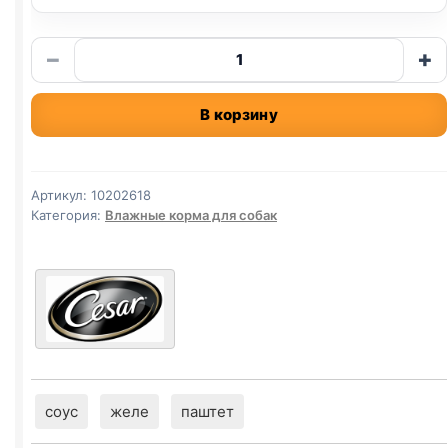
Количество
−
+
товара
CESAR
В корзину
(ТЕЛЯТИНА,
ОВОЩИ)
в
желе
Артикул:
10202618
85г
Категория:
Влажные корма для собак
соус
желе
паштет