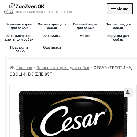
ZooZver.OK
Меню
товары для домашних животных
Влажные корма
Сухие корма для
Весовой корм
Лакомства для
На главную
для собак
собак
для собак
собак
Ветеринарные
Витамины
Миски
Игрушки для
диеты для собак
собак
Каталог
Поводки и
Ошейники
шлейки
Наши магазины
Главная
Влажные корма для собак
CESAR (ТЕЛЯТИНА,
ОВОЩИ) В ЖЕЛЕ 85Г
Вакансии