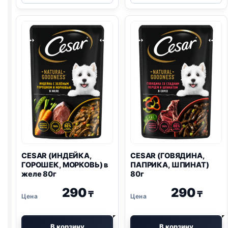
ОВОЩИ)
ОВОЩИ)
85г
85г
CESAR (ИНДЕЙКА,
CESAR (ГОВЯДИНА,
ГОРОШЕК, МОРКОВЬ) в
ПАПРИКА, ШПИНАТ)
желе 80г
80г
290
290
₸
₸
В корзину
В корзину