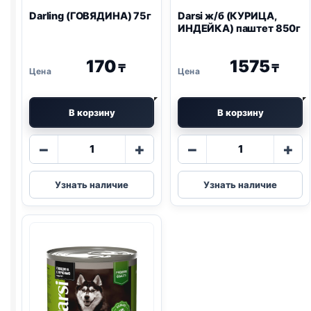
Darling (ГОВЯДИНА) 75г
Darsi ж/б (КУРИЦА,
ИНДЕЙКА) паштет 850г
170
1575
₸
₸
В корзину
В корзину
Количество
Количество
−
+
−
+
товара
товара
Darling
Darsi
Узнать наличие
Узнать наличие
(ГОВЯДИНА)
ж/
75г
б
(КУРИЦА,
ИНДЕЙКА)
паштет
850г