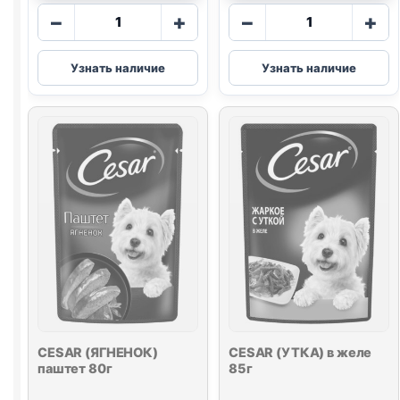
Количество
Количество
−
+
−
+
товара
товара
CESAR
CESAR
Узнать наличие
Узнать наличие
(ИНДЕЙКА,
(ГОВЯДИНА,
ГОРОШЕК,
ПАПРИКА,
МОРКОВЬ)
ШПИНАТ)
в
80г
желе
80г
CESAR (ЯГНЕНОК)
CESAR (УТКА) в желе
паштет 80г
85г