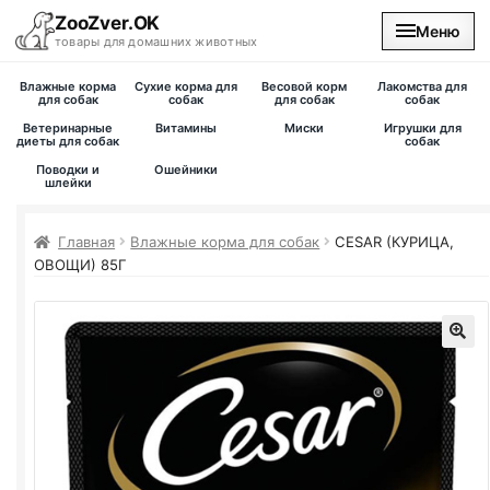
ZooZver.OK
Меню
товары для домашних животных
Влажные корма
Сухие корма для
Весовой корм
Лакомства для
На главную
для собак
собак
для собак
собак
Ветеринарные
Витамины
Миски
Игрушки для
диеты для собак
собак
Каталог
Поводки и
Ошейники
шлейки
Наши магазины
Главная
Влажные корма для собак
CESAR (КУРИЦА,
ОВОЩИ) 85Г
Вакансии