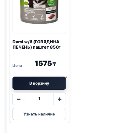
Darsi ж/б (ГОВЯДИНА,
ПЕЧЕНЬ) паштет 850г
1575
₸
В корзину
Количество
−
+
товара
Darsi
Узнать наличие
ж/
б
(ГОВЯДИНА,