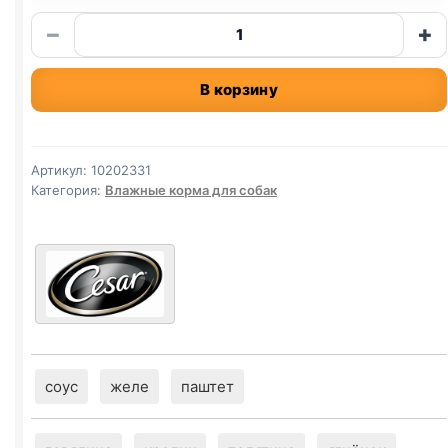
Количество
−
+
товара
CESAR
В корзину
(КУРИЦА,
ОВОЩИ)
85г
Артикул:
10202331
Категория:
Влажные корма для собак
соус
желе
паштет