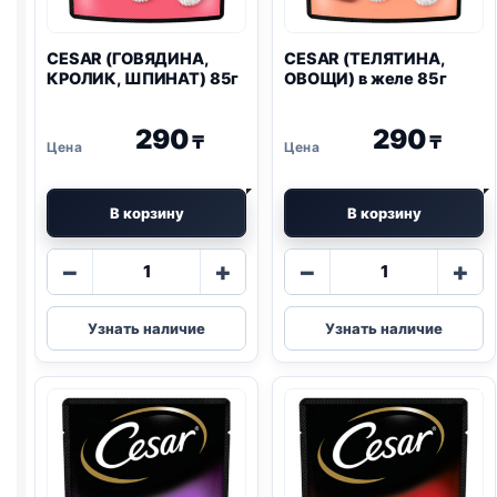
CESAR (ГОВЯДИНА,
CESAR (ТЕЛЯТИНА,
КРОЛИК, ШПИНАТ) 85г
ОВОЩИ) в желе 85г
290
290
₸
₸
В корзину
В корзину
Количество
Количество
−
+
−
+
товара
товара
CESAR
CESAR
Узнать наличие
Узнать наличие
(ГОВЯДИНА,
(ТЕЛЯТИНА,
КРОЛИК,
ОВОЩИ)
ШПИНАТ)
в
85г
желе
85г