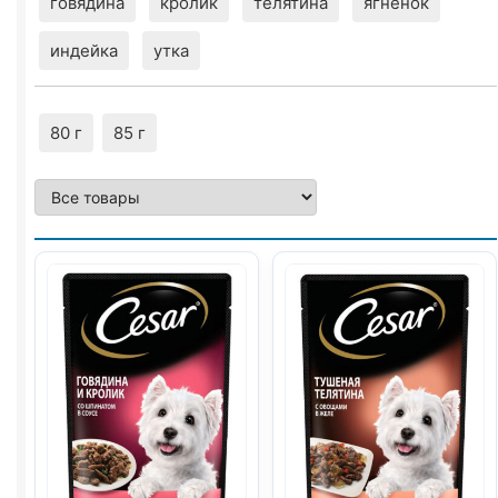
говядина
кролик
телятина
ягнёнок
индейка
утка
80 г
85 г