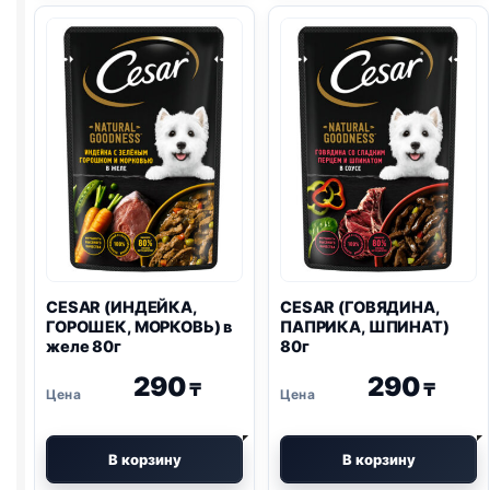
85г
85г
CESAR (ИНДЕЙКА,
CESAR (ГОВЯДИНА,
ГОРОШЕК, МОРКОВЬ) в
ПАПРИКА, ШПИНАТ)
желе 80г
80г
290
290
₸
₸
В корзину
В корзину