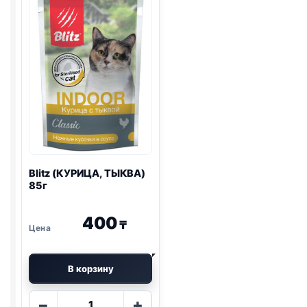
85г
85г
Blitz
(КУРИЦА, ТЫКВА)
85г
400
₸
В корзину
Количество
−
+