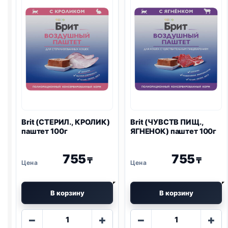
Brit (СТЕРИЛ., КРОЛИК)
Brit (ЧУВСТВ ПИЩ.,
паштет 100г
ЯГНЕНОК) паштет 100г
755
755
₸
₸
В корзину
В корзину
Количество
Количество
−
+
−
+
товара
товара