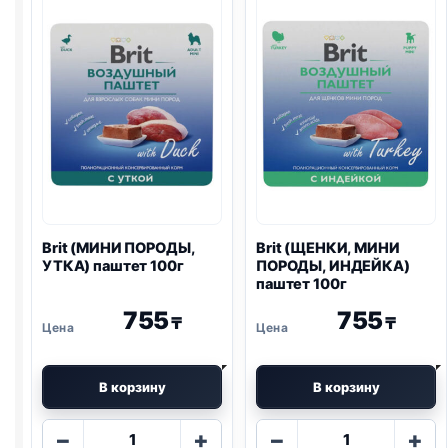
паштет
100г
100г
Brit (МИНИ ПОРОДЫ,
Brit (ЩЕНКИ, МИНИ
УТКА) паштет 100г
ПОРОДЫ, ИНДЕЙКА)
паштет 100г
755
755
₸
₸
В корзину
В корзину
Количество
Количество
−
+
−
+