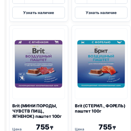
товара
товара
Brit
Brit
Узнать наличие
Узнать наличие
(МИНИ
(ЩЕНКИ,
ПОРОДЫ,
МИНИ
УТКА)
ПОРОДЫ,
паштет
ИНДЕЙКА)
100г
паштет
100г
Brit (МИНИ ПОРОДЫ,
Brit (СТЕРИЛ., ФОРЕЛЬ)
ЧУВСТВ ПИЩ.,
паштет 100г
ЯГНЕНОК) паштет 100г
755
755
₸
₸