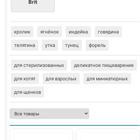
Brit
кролик
ягнёнок
индейка
говядина
телятина
утка
тунец
форель
для стерилизованных
деликатное пищеварение
для котят
для взрослых
для миниатюрных
для щенков