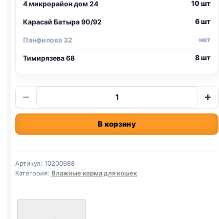
10 шт
4 микрорайон дом 24
6 шт
Карасай Батыра 90/92
нет
Панфилова 32
8 шт
Тимирязева 68
Количество
−
+
товара
Brit
В корзину
(СТЕРИЛ.,
КУРИЦА)
паштет
100г
Артикул:
10200988
Категория:
Влажные корма для кошек