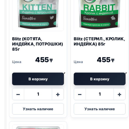
Blitz
(КОТЯТА,
Blitz
(СТЕРИЛ., КРОЛИК,
ИНДЕЙКА, ПОТРОШКИ)
ИНДЕЙКА) 85г
85г
455
455
₸
₸
В корзину
В корзину
Количество
Количество
−
+
−
+
товара
товара
Blitz
Blitz
Узнать наличие
Узнать наличие
(КОТЯТА,
(СТЕРИЛ.,
ИНДЕЙКА,
КРОЛИК,
ПОТРОШКИ)
ИНДЕЙКА)