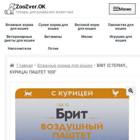
ZooZver.OK
Меню
товары для домашних животных
Влажные корма
Сухие корма для
Весовой корм
Лакомства для
На главную
для кошек
кошек
для кошек
кошек
Ветеринарные
Витамины
Миски
Игрушки для
диеты для кошек
кошек
Каталог
Наполнители
Лотки
Наши магазины
Главная
Влажные корма для кошек
BRIT (СТЕРИЛ.,
КУРИЦА) ПАШТЕТ 100Г
Вакансии