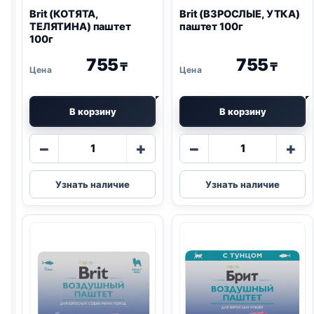
Brit (КОТЯТА,
Brit (ВЗРОСЛЫЕ, УТКА)
ТЕЛЯТИНА) паштет
паштет 100г
100г
755
755
₸
₸
В корзину
В корзину
Количество
Количество
−
+
−
+
товара
товара
Brit
Brit
Узнать наличие
Узнать наличие
(КОТЯТА,
(ВЗРОСЛЫЕ,
ТЕЛЯТИНА)
УТКА)
паштет
паштет
100г
100г