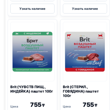
Brit
Brit
Узнать наличие
Узнать наличие
(СТЕРИЛ.,
(ЧУВСТВ
КРОЛИК)
ПИЩ.,
паштет
ЯГНЕНОК)
100г
паштет
100г
Brit (ЧУВСТВ ПИЩ.,
Brit (СТЕРИЛ.,
ИНДЕЙКА) паштет 100г
ГОВЯДИНА) паштет
100г
755
755
₸
₸