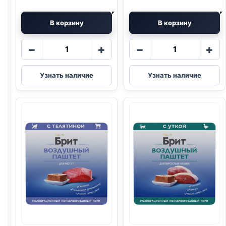
В корзину
В корзину
Количество
Количество
−
+
−
+
товара
товара
Brit
Brit
Узнать наличие
Узнать наличие
(ЧУВСТВ
(СТЕРИЛ.,
ПИЩ.,
ГОВЯДИНА)
ИНДЕЙКА)
паштет
паштет
100г
100г