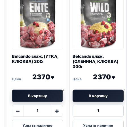
Belcando влаж. (УТКА,
Belcando влаж.
КЛЮКВА) 300г
(ОЛЕНИНА, КЛЮКВА)
300г
2370
2370
₸
₸
В корзину
В корзину
Количество
Количество
−
+
товара
товара
Belcando
Belcando
Узнать наличие
Узнать наличие