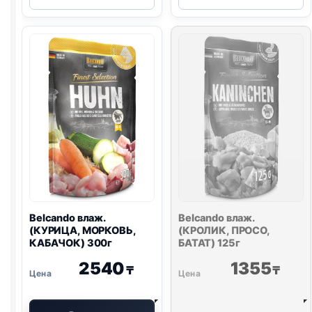
влаж.
влаж.
(УТКА,
(ОЛЕНИНА,
КЛЮКВА)
КЛЮКВА)
300г
300г
Belcando влаж.
Belcando влаж.
(КУРИЦА, МОРКОВЬ,
(КРОЛИК, ПРОСО,
КАБАЧОК) 300г
БАТАТ) 125г
2540
1355
₸
₸