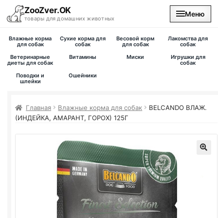
ZooZver.OK
Меню
товары для домашних животных
Влажные корма
Сухие корма для
Весовой корм
Лакомства для
На главную
для собак
собак
для собак
собак
Ветеринарные
Витамины
Миски
Игрушки для
диеты для собак
собак
Каталог
Поводки и
Ошейники
шлейки
Наши магазины
Главная
Влажные корма для собак
BELCANDO ВЛАЖ.
(ИНДЕЙКА, АМАРАНТ, ГОРОХ) 125Г
Вакансии