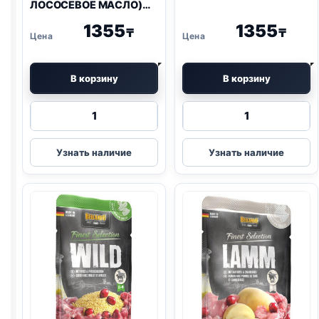
ЛОСОСЕВОЕ МАСЛО)
125г
1355
1355
₸
₸
В корзину
В корзину
Количество
Количество
товара
товара
Belcando
Belcando
Узнать наличие
Узнать наличие
влаж.
влаж.
(ЩЕНКИ,
(УТКА,
ПТИЦА,
РИС,
МОРКОВЬ,
БРУСНИКА)
ЛОСОСЕВОЕ
125г
МАСЛО)
125г