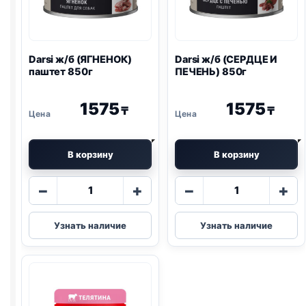
Darsi ж/б (ЯГНЕНОК)
Darsi ж/б (СЕРДЦЕ И
паштет 850г
ПЕЧЕНЬ) 850г
1575
1575
₸
₸
В корзину
В корзину
Количество
Количество
−
+
−
+
товара
товара
Darsi
Darsi
Узнать наличие
Узнать наличие
ж/
ж/
б
б
(ЯГНЕНОК)
(СЕРДЦЕ
паштет
И
850г
ПЕЧЕНЬ)