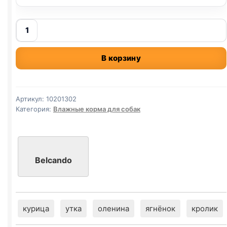
Количество
товара
Belcando
В корзину
влаж.
(ИНДЕЙКА,
АМАРАНТ,
ГОРОХ)
Артикул:
10201302
125г
Категория:
Влажные корма для собак
Belcando
курица
утка
оленина
ягнёнок
кролик