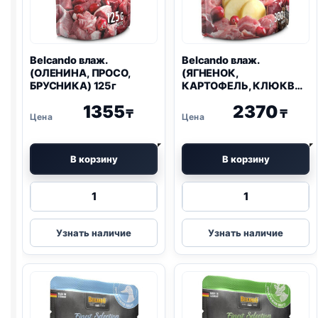
Belcando влаж.
Belcando влаж.
(ОЛЕНИНА, ПРОСО,
(ЯГНЕНОК,
БРУСНИКА) 125г
КАРТОФЕЛЬ, КЛЮКВА)
300г
1355
2370
₸
₸
В корзину
В корзину
Количество
Количество
товара
товара
Belcando
Belcando
Узнать наличие
Узнать наличие
влаж.
влаж.
(ОЛЕНИНА,
(ЯГНЕНОК,
ПРОСО,
КАРТОФЕЛЬ,
БРУСНИКА)
КЛЮКВА)
125г
300г