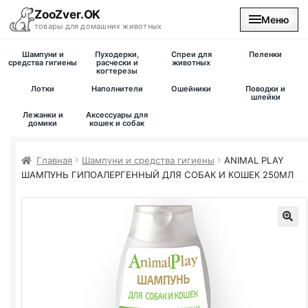
ZooZver.OK
Меню
товары для домашних животных
Шампуни и
Пуходерки,
Спреи для
Пеленки
На главную
средства гигиены
расчески и
животных
когтерезы
Лотки
Наполнители
Ошейники
Поводки и
Каталог
шлейки
Лежанки и
Аксессуары для
домики
кошек и собак
Наши магазины
Главная
Шампуни и средства гигиены
ANIMAL PLAY
Вакансии
ШАМПУНЬ ГИПОАЛЕРГЕННЫЙ ДЛЯ СОБАК И КОШЕК 250МЛ