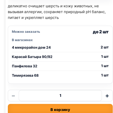
деликатно очищает шерсть и кожу животных, не
вызывая аллергии, сохраняет природный pH баланс,
питает и укрепляет шерсть
до 2 шт
Можно заказать
В магазинах
2 шт
4 микрорайон дом 24
1 шт
Карасай Батыра 90/92
1 шт
Панфилова 32
1 шт
Тимирязева 68
Количество
−
+
товара
Animal
В корзину
play