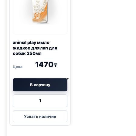
спрей
(цитрус)
500мл
animal play мыло
жидкое для лап для
собак 250мл
1470
₸
В корзину
Количество
товара
animal
Узнать наличие
play
мыло
жидкое