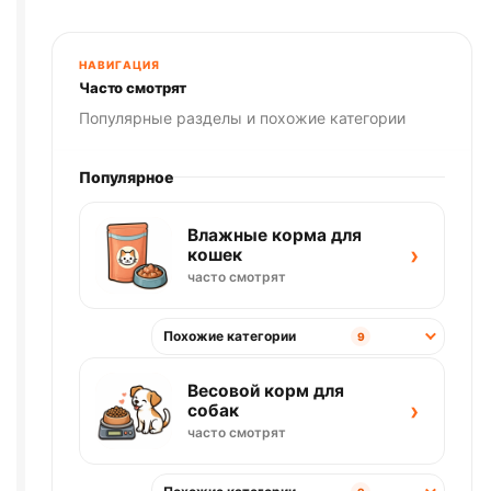
для
лап
для
НАВИГАЦИЯ
собак
Часто смотрят
250мл
Популярные разделы и похожие категории
Популярное
Влажные корма для
›
кошек
часто смотрят
Похожие категории
9
Весовой корм для
›
собак
часто смотрят