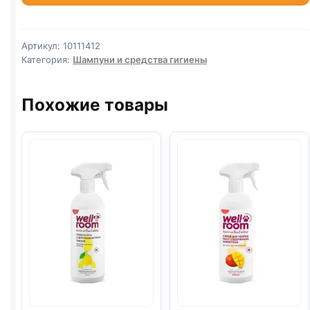
шампунь
гипоалергенный
для
Артикул:
10111412
собак
Категория:
Шампуни и средства гигиены
и
кошек
Похожие товары
250мл