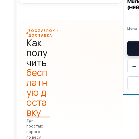
Mur
(НЕ
ZOOZVEROK •
ДОСТАВКА
Как
полу
чить
−
бесп
латн
ую д
оста
вку
Три
простых
порога
по весу