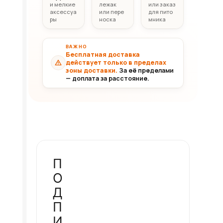
и мелкие
лежак
или заказ
аксессуа
или пере
для пито
ры
носка
мника
ВАЖНО
Бесплатная доставка
действует только в пределах
зоны доставки.
За её пределами
— доплата за расстояние.
П
О
Д
П
И