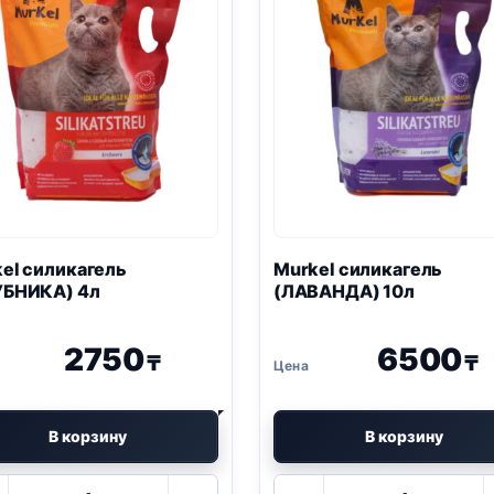
kel
силикагель
Murkel
силикагель
УБНИКА) 4л
(ЛАВАНДА) 10л
2750
6500
₸
₸
В корзину
В корзину
Количество
Количество