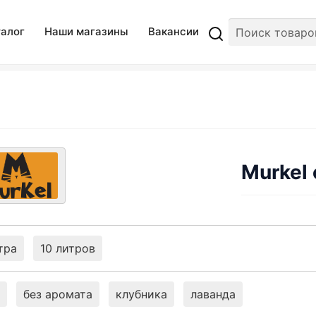
талог
Наши магазины
Вакансии
Murkel
тра
10 литров
без аромата
клубника
лаванда