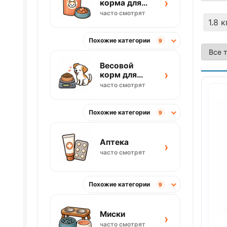
›
корма для
кошек
часто смотрят
1.8 к
Похожие категории
9
Весовой
›
корм для
собак
часто смотрят
Похожие категории
9
Аптека
›
часто смотрят
Похожие категории
9
Миски
›
часто смотрят