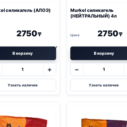
kel
силикагель
(АЛОЭ)
Murkel
силикагель
(НЕЙТРАЛЬНЫЙ) 4л
2750
2750
₸
₸
В корзину
В корзину
Количество
Количество
+
−
товара
товара
Murkel
Murkel
силикагель
силикагель
Узнать наличие
Узнать наличие
(АЛОЭ)
(НЕЙТРАЛЬ
4л
4л