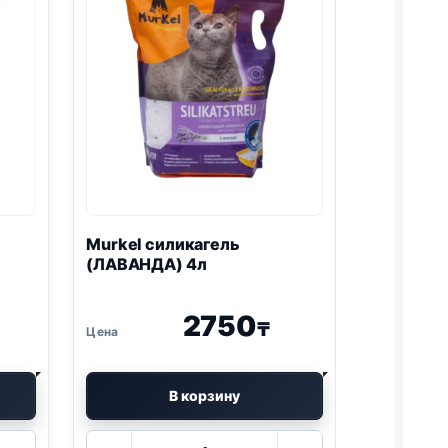
Murkel
силикагель
(ЛАВАНДА) 4л
2750
₸
В корзину
Количество