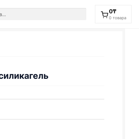
0
₸
0 товара
силикагель