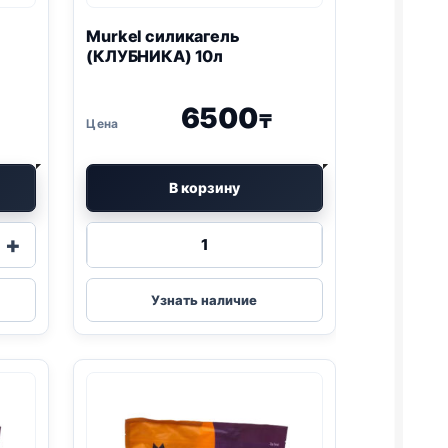
Murkel
силикагель
(КЛУБНИКА) 10л
6500
₸
В корзину
Количество
+
товара
Murkel
силикагель
Узнать наличие
НЫЙ)
(КЛУБНИКА)
10л