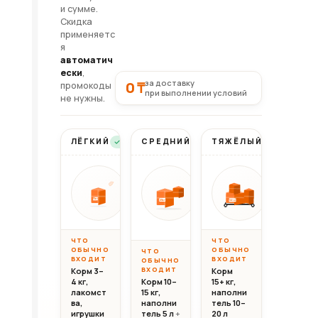
и сумме.
Скидка
применяетс
я
автоматич
ески
,
за доставку
0 ₸
промокоды
при выполнении условий
не нужны.
ЛЁГКИЙ
СРЕДНИЙ
ТЯЖЁЛЫЙ
Бесплатно
Бесплатно
Бесплатно
Вес до 10 кг
Вес 10–20 кг
Вес свыш
ОТ
ОТ
ОТ
10 000
20 000
30 0
10кг
20кг
30+кг
₸
₸
ЧТО
ЧТО
ОБЫЧНО
ОБЫЧНО
ЧТО
ВХОДИТ
ВХОДИТ
ОБЫЧНО
ВХОДИТ
Корм 3–
Корм
4 кг,
Корм 10–
15+ кг,
лакомст
15 кг,
наполни
ва,
наполни
тель 10–
игрушки
тель 5 л
+
20 л