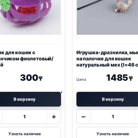
к для кошек с
Игрушка-дразнилка, м
енчиком фиолетовый/
на палочке для кошек
ий
натуральный мех (l=46 с
микс цвета
300
1485
₸
₸
В корзину
В корзину
Количество
Количество
+
−
товара
товара
шарик
Игрушка-
для
дразнилка,
Узнать наличие
Узнать наличие