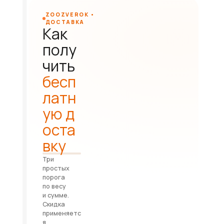
ZOOZVEROK •
ДОСТАВКА
Как
полу
чить
бесп
латн
ую д
оста
вку
Три
простых
порога
по весу
и сумме.
Скидка
применяетс
я