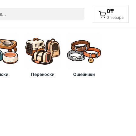
0
₸
0 товара
ски
Переноски
Ошейники