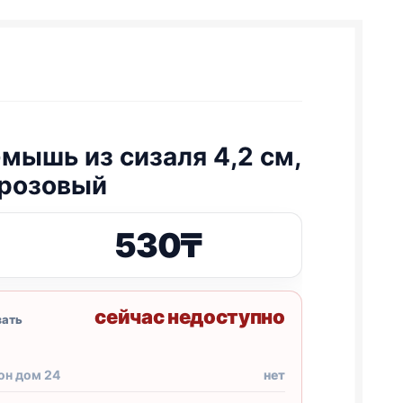
мышь из сизаля 4,2 см,
розовый
530
₸
сейчас недоступно
зать
он дом 24
нет