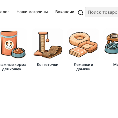
талог
Наши магазины
Вакансии
лажные корма
Когтеточки
Лежанки и
Ми
для кошек
домики