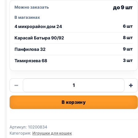
до 9 шт
Можно заказать
В магазинах
6 шт
4 микрорайон дом 24
8 шт
Карасай Батыра 90/92
9 шт
Панфилова 32
3 шт
Тимирязева 68
Количество
−
+
товара
Шарик
В корзину
для
кошек
4
см
Артикул:
10200834
(подходят
Категория:
Игрушки для кошек