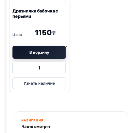
Дразнилка бабочка с
перьями
1150
₸
В корзину
Количество
товара
Дразнилка
Узнать наличие
бабочка
с
перьями
НАВИГАЦИЯ
Часто смотрят