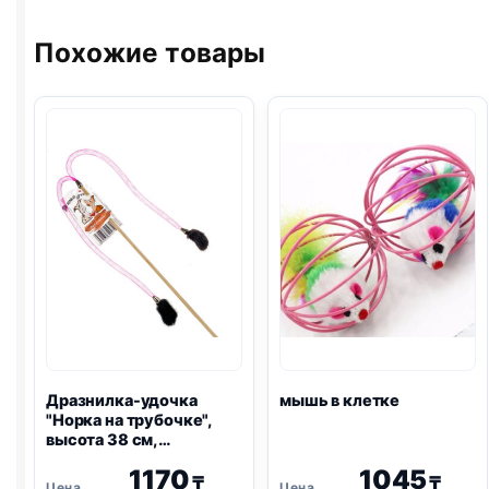
для
игровых
Похожие товары
комплексов)
микс
цветов
Дразнилка-удочка
мышь в клетке
"Норка на трубочке",
высота 38 см,
деревянная палочка
1170
1045
₸
₸