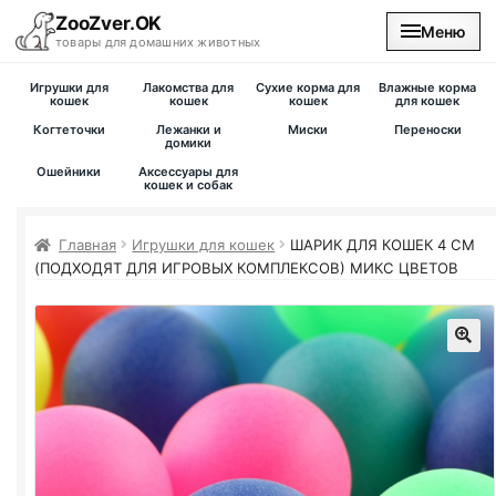
ZooZver.OK
Меню
товары для домашних животных
Игрушки для
Лакомства для
Сухие корма для
Влажные корма
На главную
кошек
кошек
кошек
для кошек
Когтеточки
Лежанки и
Миски
Переноски
домики
Каталог
Ошейники
Аксессуары для
кошек и собак
Наши магазины
Главная
Игрушки для кошек
ШАРИК ДЛЯ КОШЕК 4 СМ
(ПОДХОДЯТ ДЛЯ ИГРОВЫХ КОМПЛЕКСОВ) МИКС ЦВЕТОВ
Вакансии