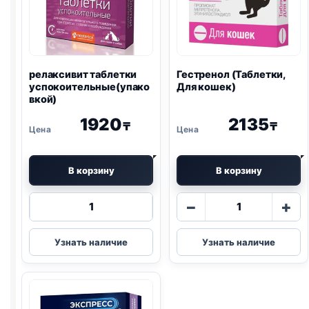
релаксивит таблетки
Гестренол (Таблетки,
успокоительные(упако
Для кошек)
вкой)
1920
2135
₸
₸
В корзину
В корзину
Количество
Количество
−
+
товара
товара
релаксивит
Гестренол
Узнать наличие
Узнать наличие
таблетки
(Таблетки,
успокоительные(упаковкой)
Для
кошек)