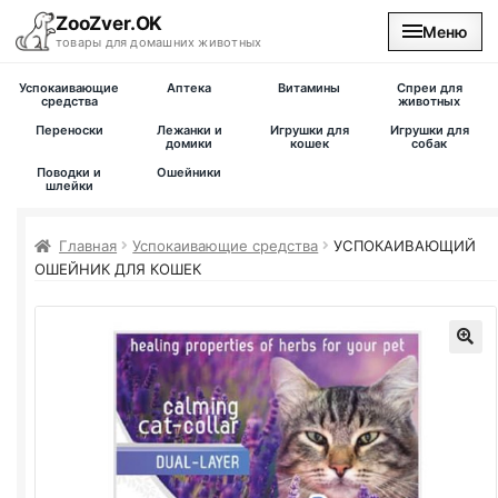
ZooZver.OK
Меню
товары для домашних животных
Успокаивающие
Аптека
Витамины
Спреи для
На главную
средства
животных
Переноски
Лежанки и
Игрушки для
Игрушки для
домики
кошек
собак
Каталог
Поводки и
Ошейники
шлейки
Наши магазины
Главная
Успокаивающие средства
УСПОКАИВАЮЩИЙ
ОШЕЙНИК ДЛЯ КОШЕК
Вакансии