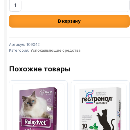
Количество
товара
успокаивающий
В корзину
ошейник
для
кошек
Артикул:
109042
Категория:
Успокаивающие средства
Похожие товары