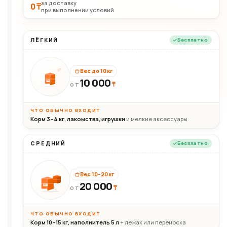
за доставку
0 ₸
при выполнении условий
ЛЁГКИЙ
Бесплатно
Вес до 10 кг
10 000
10кг
₸
ОТ
ЧТО ОБЫЧНО ВХОДИТ
Корм 3–4 кг, лакомства, игрушки
и мелкие аксессуары
СРЕДНИЙ
Бесплатно
Вес 10–20 кг
20 000
₸
20кг
ОТ
ЧТО ОБЫЧНО ВХОДИТ
Корм 10–15 кг, наполнитель 5 л
+ лежак или переноска