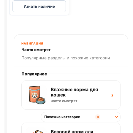
экспресс
Узнать наличие
успокоин
таблетки
для
собак
мелких
пород
НАВИГАЦИЯ
6
Часто смотрят
табл.
Популярные разделы и похожие категории
упаковка
Популярное
Влажные корма для
›
кошек
часто смотрят
Похожие категории
9
Весовой корм для