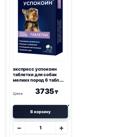
экспресс успокоин
таблетки для собак
мелких пород 6 табл.
упаковка
3735
₸
В корзину
Количество
−
+
товара