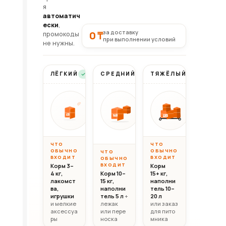
я
автоматич
ески
,
за доставку
0 ₸
промокоды
при выполнении условий
не нужны.
ЛЁГКИЙ
СРЕДНИЙ
ТЯЖЁЛЫЙ
Бесплатно
Бесплатно
Бесплатно
Вес до 10 кг
Вес 10–20 кг
Вес свыш
ОТ
ОТ
ОТ
10 000
20 000
30 0
10кг
20кг
30+кг
₸
₸
ЧТО
ЧТО
ОБЫЧНО
ОБЫЧНО
ЧТО
ВХОДИТ
ВХОДИТ
ОБЫЧНО
ВХОДИТ
Корм 3–
Корм
4 кг,
Корм 10–
15+ кг,
лакомст
15 кг,
наполни
ва,
наполни
тель 10–
игрушки
тель 5 л
+
20 л
и мелкие
лежак
или заказ
аксессуа
или пере
для пито
ры
носка
мника