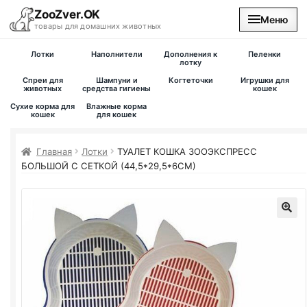
ZooZver.OK
Меню
товары для домашних животных
Лотки
Наполнители
Дополнения к
Пеленки
На главную
лотку
Спреи для
Шампуни и
Когтеточки
Игрушки для
животных
средства гигиены
кошек
Каталог
Сухие корма для
Влажные корма
кошек
для кошек
Наши магазины
Главная
Лотки
ТУАЛЕТ КОШКА ЗООЭКСПРЕСС
БОЛЬШОЙ С СЕТКОЙ (44,5*29,5*6СМ)
Вакансии