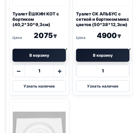
Туалет ЁШКИН КОТ с
Туалет СК АЛЬБУС с
бортиком
сеткой и бортиком микс
(40,2*30*9,3см)
цветов (50*38*12,3см)
2075
4900
₸
₸
В корзину
В корзину
Количество
Количество
−
+
товара
товара
Туалет
Туалет
Узнать наличие
Узнать наличие
ЁШКИН
СК
КОТ
АЛЬБУС
с
с
бортиком
сеткой
(40,2*30*9,3см)
и
бортиком
микс