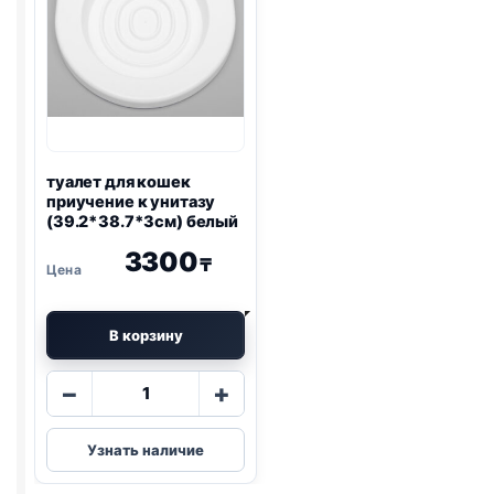
цветов
(50*38*12,3с
туалет для кошек
приучение к унитазу
(39.2*38.7*3см) белый
3300
₸
В корзину
Количество
−
+
товара
туалет
Узнать наличие
для
кошек