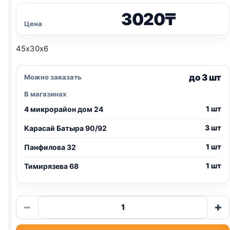
3020
₸
Цена
45х30х6
до 3 шт
Можно заказать
В магазинах
1 шт
4 микрорайон дом 24
3 шт
Карасай Батыра 90/92
1 шт
Панфилова 32
1 шт
Тимирязева 68
Количество
−
+
товара
Туалет