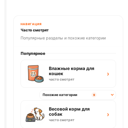
приучение
к
унитазу
(39.2*38.7*3см)
НАВИГАЦИЯ
белый
Часто смотрят
Популярные разделы и похожие категории
Популярное
Влажные корма для
›
кошек
часто смотрят
Похожие категории
9
Весовой корм для
›
собак
часто смотрят