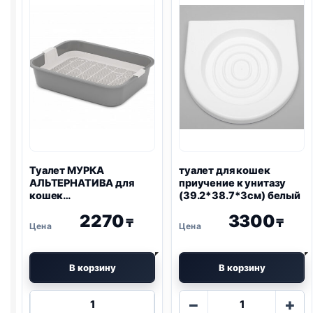
Туалет МУРКА
туалет для кошек
АЛЬТЕРНАТИВА для
приучение к унитазу
кошек
(39.2*38.7*3см) белый
(33,2*25,6*7,2см)
2270
3300
₸
₸
В корзину
В корзину
Количество
Количество
−
+