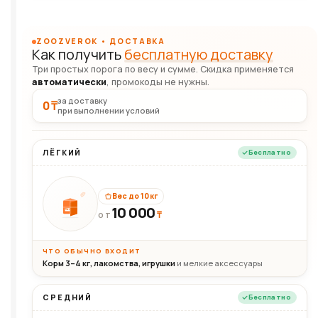
ZOOZVEROK • ДОСТАВКА
Как получить
бесплатную доставку
Три простых порога по весу и сумме. Скидка применяется
автоматически
, промокоды не нужны.
за доставку
0 ₸
при выполнении условий
ЛЁГКИЙ
Бесплатно
Вес до 10 кг
10 000
10кг
₸
ОТ
ЧТО ОБЫЧНО ВХОДИТ
Корм 3–4 кг, лакомства, игрушки
и мелкие аксессуары
СРЕДНИЙ
Бесплатно