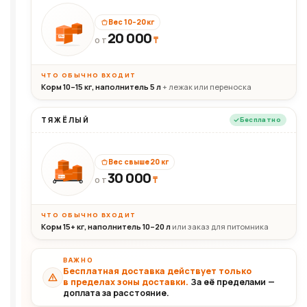
Вес 10–20 кг
20 000
₸
20кг
ОТ
ЧТО ОБЫЧНО ВХОДИТ
Корм 10–15 кг, наполнитель 5 л
+ лежак или переноска
ТЯЖЁЛЫЙ
Бесплатно
Вес свыше 20 кг
30 000
₸
30+кг
ОТ
ЧТО ОБЫЧНО ВХОДИТ
Корм 15+ кг, наполнитель 10–20 л
или заказ для питомника
ВАЖНО
Бесплатная доставка действует только
в пределах зоны доставки.
За её пределами —
доплата за расстояние.