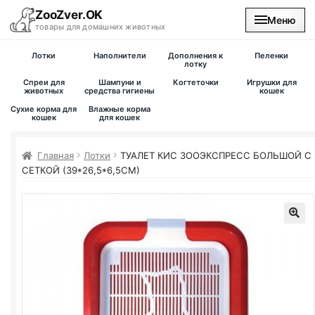
ZooZver.OK
Меню
товары для домашних животных
Лотки
Наполнители
Дополнения к
Пеленки
На главную
лотку
Спреи для
Шампуни и
Когтеточки
Игрушки для
животных
средства гигиены
кошек
Каталог
Сухие корма для
Влажные корма
кошек
для кошек
Наши магазины
Главная
Лотки
ТУАЛЕТ КИС ЗООЭКСПРЕСС БОЛЬШОЙ С
СЕТКОЙ (39*26,5*6,5СМ)
Вакансии