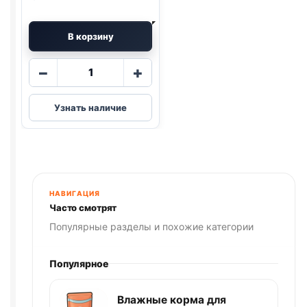
В корзину
Количество
−
+
товара
Туалет
Узнать наличие
КИС
ЗООЭКСПРЕСС
малый
с
сеткой
(32,5*23,5*5см)
НАВИГАЦИЯ
Часто смотрят
Популярные разделы и похожие категории
Популярное
Влажные корма для