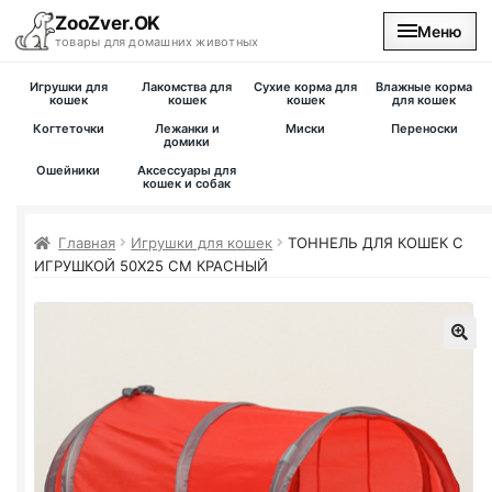
ZooZver.OK
Меню
товары для домашних животных
Игрушки для
Лакомства для
Сухие корма для
Влажные корма
На главную
кошек
кошек
кошек
для кошек
Когтеточки
Лежанки и
Миски
Переноски
домики
Каталог
Ошейники
Аксессуары для
кошек и собак
Наши магазины
Главная
Игрушки для кошек
ТОННЕЛЬ ДЛЯ КОШЕК С
ИГРУШКОЙ 50Х25 СМ КРАСНЫЙ
Вакансии