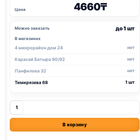
4660
₸
Цена
до 1 шт
Можно заказать
В магазинах
нет
4 микрорайон дом 24
нет
Карасай Батыра 90/92
нет
Панфилова 32
1 шт
Тимирязева 68
Количество
товара
тоннель
В корзину
для
кошек
с