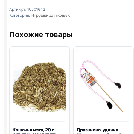
игрушкой
Артикул:
10201642
50х25
Категория:
Игрушки для кошек
см
красный
Похожие товары
Кошачья мята, 20 г,
Дразнилка-удочка