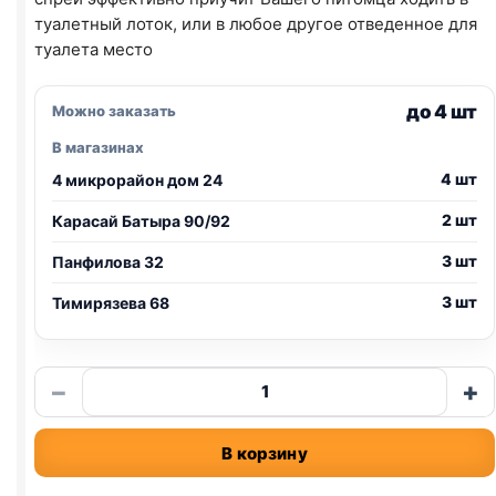
туалетный лоток, или в любое другое отведенное для
туалета место
до 4 шт
Можно заказать
В магазинах
4 шт
4 микрорайон дом 24
2 шт
Карасай Батыра 90/92
3 шт
Панфилова 32
3 шт
Тимирязева 68
Количество
−
+
товара
СТОП
В корзину
Проблема
спрей