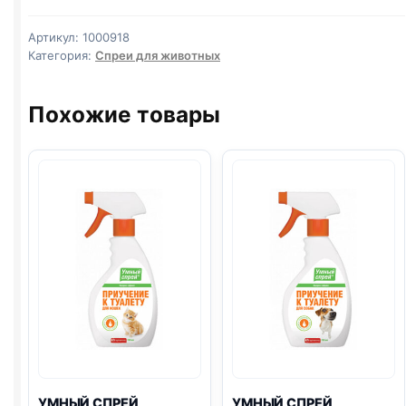
для
кошек
Артикул:
1000918
и
Категория:
Спреи для животных
собак
Приучение
Похожие товары
к
лотку
120мл
УМНЫЙ СПРЕЙ
УМНЫЙ СПРЕЙ