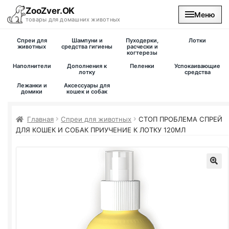
ZooZver.OK
Меню
товары для домашних животных
Спреи для
Шампуни и
Пуходерки,
Лотки
На главную
животных
средства гигиены
расчески и
когтерезы
Наполнители
Дополнения к
Пеленки
Успокаивающие
Каталог
лотку
средства
Лежанки и
Аксессуары для
домики
кошек и собак
Наши магазины
Главная
Спреи для животных
СТОП ПРОБЛЕМА СПРЕЙ
Вакансии
ДЛЯ КОШЕК И СОБАК ПРИУЧЕНИЕ К ЛОТКУ 120МЛ