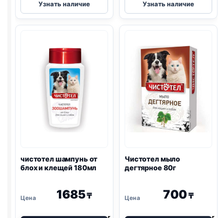
Узнать наличие
Узнать наличие
шампунь
шампунь
восстанавливающий
для
для
кошек
собак
от
270мл
блох
180мл
чистотел шампунь от
Чистотел мыло
блох и клещей 180мл
дегтярное 80г
1685
700
₸
₸