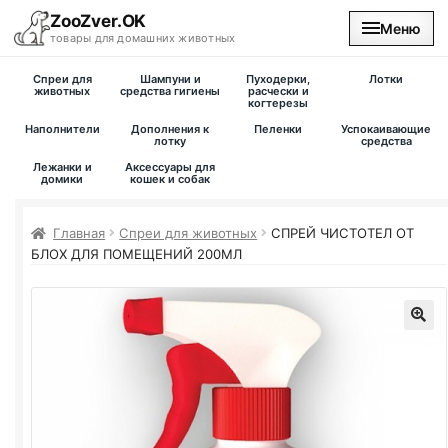
ZooZver.OK
Меню
товары для домашних животных
Спреи для
Шампуни и
Пуходерки,
Лотки
На главную
животных
средства гигиены
расчески и
когтерезы
Наполнители
Дополнения к
Пеленки
Успокаивающие
Каталог
лотку
средства
Лежанки и
Аксессуары для
домики
кошек и собак
Наши магазины
Главная
Спреи для животных
СПРЕЙ ЧИСТОТЕЛ ОТ
Вакансии
БЛОХ ДЛЯ ПОМЕЩЕНИЙ 200МЛ