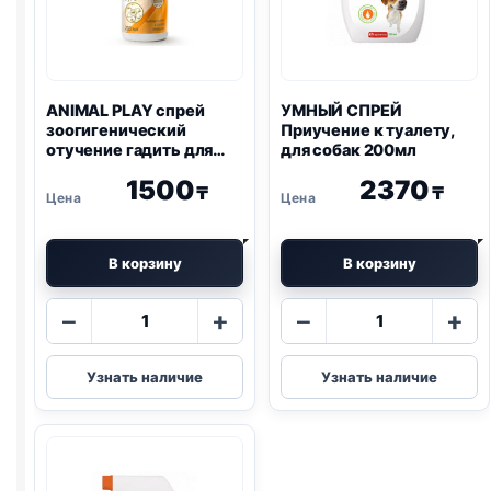
ANIMAL PLAY спрей
УМНЫЙ СПРЕЙ
зоогигенический
Приучение к туалету,
отучение гадить для
для собак 200мл
собак и кошек 200мл
1500
2370
₸
₸
В корзину
В корзину
Количество
Количество
−
+
−
+
товара
товара
ANIMAL
УМНЫЙ
Узнать наличие
Узнать наличие
PLAY
СПРЕЙ
спрей
Приучение
зоогигенический
к
отучение
туалету,
гадить
для