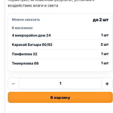
воздействию влаги и света
до 2 шт
Можно заказать
В магазинах
1 шт
4 микрорайон дом 24
2 шт
Карасай Батыра 90/92
1 шт
Панфилова 32
1 шт
Тимирязева 68
Количество
−
+
товара
спрей
В корзину
чистотел
от
блох