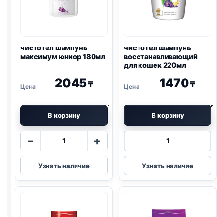
чистотел шампунь
чистотел шампунь
максимум юниор 180мл
восстанавливающий
для кошек 220мл
2045
1470
₸
₸
В корзину
В корзину
Количество
Количество
−
+
товара
товара
чистотел
чистотел
Узнать наличие
Узнать наличие
шампунь
шампунь
максимум
восстанавли
юниор
для
180мл
кошек
220мл