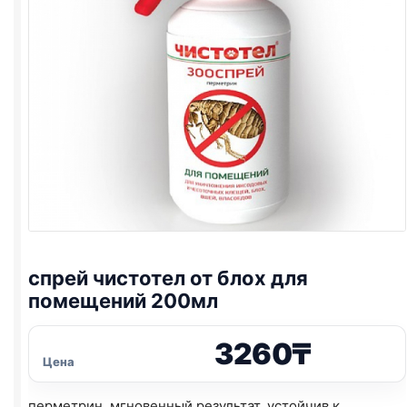
спрей чистотел от блох для
помещений 200мл
3260
₸
Цена
перметрин, мгновенный результат, устойчив к