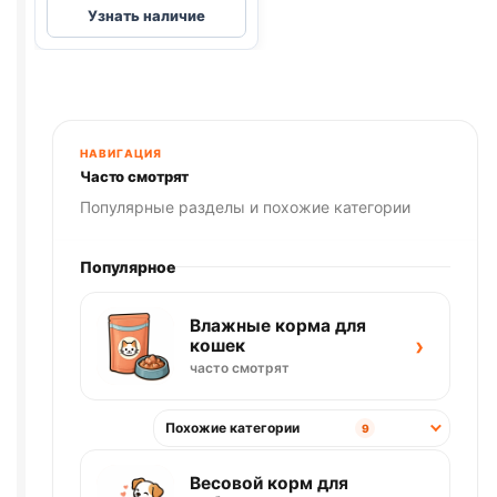
Узнать наличие
СПРЕЙ
Приучение
к
туалету,
для
кошек
НАВИГАЦИЯ
200мл
Часто смотрят
Популярные разделы и похожие категории
Популярное
Влажные корма для
›
кошек
часто смотрят
Похожие категории
9
Весовой корм для