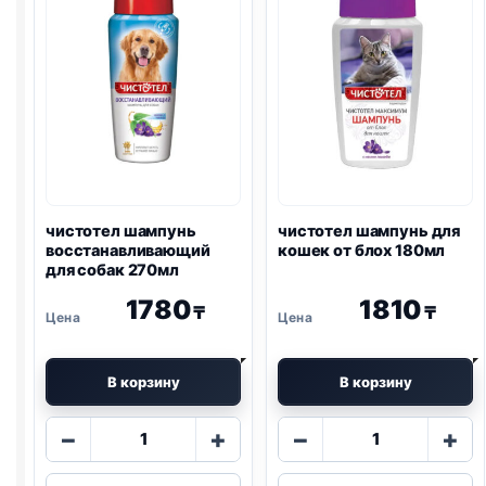
чистотел шампунь
чистотел шампунь для
восстанавливающий
кошек от блох 180мл
для собак 270мл
1780
1810
₸
₸
В корзину
В корзину
Количество
Количество
−
+
−
+
товара
товара
чистотел
чистотел