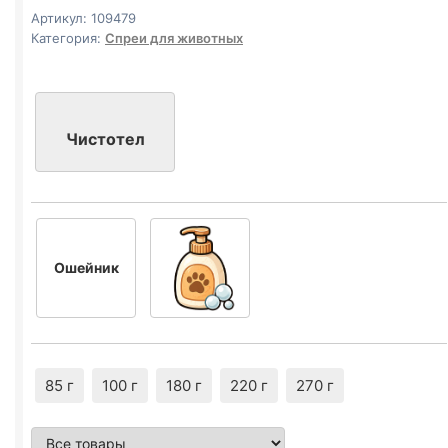
для
Артикул:
109479
помещений
Категория:
Спреи для животных
200мл
Чистотел
Ошейник
85 г
100 г
180 г
220 г
270 г