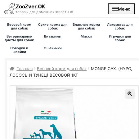
ZooZver.OK
Меню
товары для домашних животных
Весовой корм
Сухие корма для
Влажные корма
Лакомства для
На главную
для собак
собак
для собак
собак
Ветеринарные
Витамины
Миски
Игрушки для
диеты для собак
собак
Каталог
Поводки и
Ошейники
шлейки
Наши магазины
Главная
Весовой корм для собак
MONGE СУХ. (HYPO,
ЛОСОСЬ И ТУНЕЦ) ВЕСОВОЙ 1КГ
Вакансии