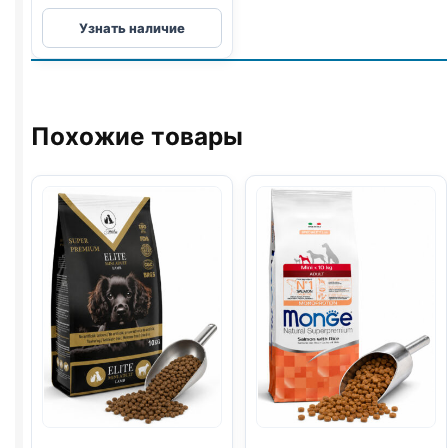
Monge
Узнать наличие
Monoprotein
сух.
(ВСЕ
ПОРОДЫ,
ЯГНЕНОК)
Похожие товары
весовой
1кг