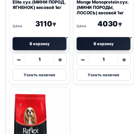
Elite сух. (МИНИ ПОРОД,
Monge Monoprotein сух.
ЯГНЕНОК) весовой 1кг
(МИНИ ПОРОДЫ,
ЛОСОСЬ) весовой 1кг
3110
4030
₸
₸
В корзину
В корзину
Количество
Количество
−
+
−
+
товара
товара
Elite
Monge
Узнать наличие
Узнать наличие
сух.
Monoprotein
(МИНИ
сух.
ПОРОД,
(МИНИ
ЯГНЕНОК)
ПОРОДЫ,
весовой
ЛОСОСЬ)
1кг
весовой
1кг