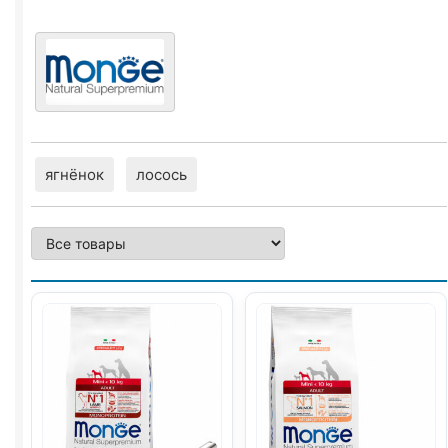
1кг
ягнёнок
лосось