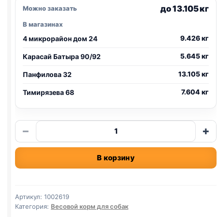
до 13.105 кг
Можно заказать
В магазинах
9.426 кг
4 микрорайон дом 24
5.645 кг
Карасай Батыра 90/92
13.105 кг
Панфилова 32
7.604 кг
Тимирязева 68
Количество
−
+
товара
Monge
В корзину
сух.
(HYPO,
ЛОСОСЬ
И
Артикул:
1002619
ТУНЕЦ)
Категория:
Весовой корм для собак
весовой