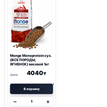
ЯГНЕНОК)
ЛОСОСЬ)
весовой
весовой
1кг
1кг
Monge Monoprotein сух.
(ВСЕ ПОРОДЫ,
ЯГНЕНОК) весовой 1кг
4040
₸
В корзину
Количество
−
+
товара