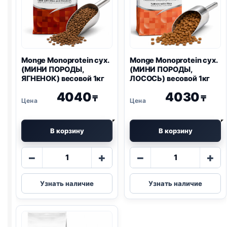
Monge Monoprotein сух.
Monge Monoprotein сух.
(МИНИ ПОРОДЫ,
(МИНИ ПОРОДЫ,
ЯГНЕНОК) весовой 1кг
ЛОСОСЬ) весовой 1кг
4040
4030
₸
₸
В корзину
В корзину
Количество
Количество
−
+
−
+
товара
товара
Monge
Monge
Узнать наличие
Узнать наличие
Monoprotein
Monoprotein
сух.
сух.
(МИНИ
(МИНИ
ПОРОДЫ,
ПОРОДЫ,