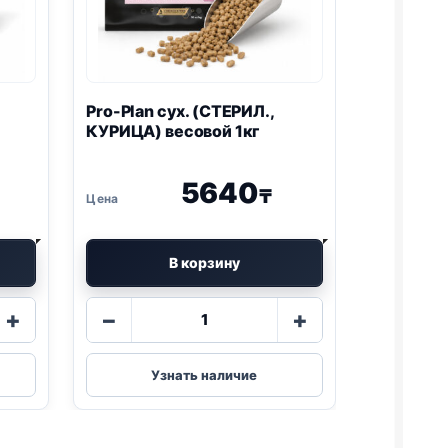
Pro-Plan
сух. (СТЕРИЛ.,
КУРИЦА) весовой 1кг
5640
₸
В корзину
Количество
+
−
+
товара
Pro-
Plan
Узнать наличие
сух.
(СТЕРИЛ.,
КУРИЦА)