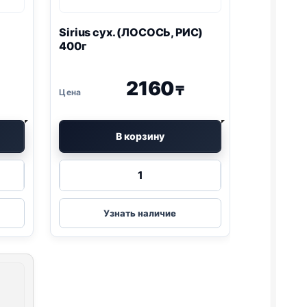
Sirius сух. (ЛОСОСЬ, РИС)
400г
2160
₸
В корзину
Количество
товара
Sirius
сух.
Узнать наличие
(ЛОСОСЬ,
РИС)
400г