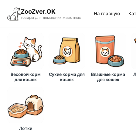
ZooZver.OK
На главную
Ка
товары для домашних животных
Весовой корм
Сухие корма для
Влажные корма
Л
для кошек
кошек
для кошек
Лотки