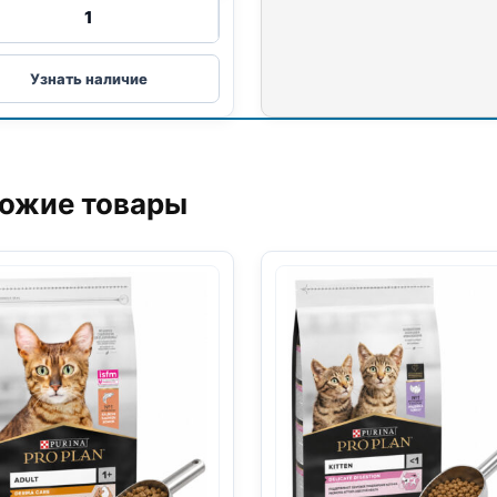
Количество
товара
Sirius
сух.
Узнать наличие
(СТЕРИЛ.,
ИНДЕЙКА,
КУРИЦА)
400г
ожие товары