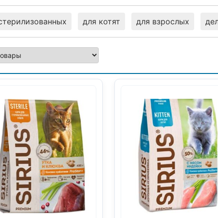
стерилизованных
для котят
для взрослых
де