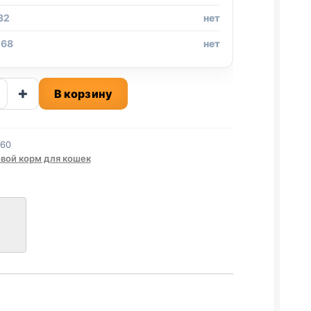
32
нет
 68
нет
ство
+
В корзину
360
А,
вой корм для кошек
КА)
й