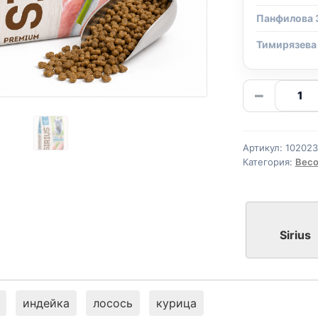
Панфилова 
Тимирязева
Количе
−
товара
Сириус
сух.
Артикул:
10202
(КОТЯТ
Категория:
Весо
ИНДЕЙ
весово
1кг
Sirius
индейка
лосось
курица