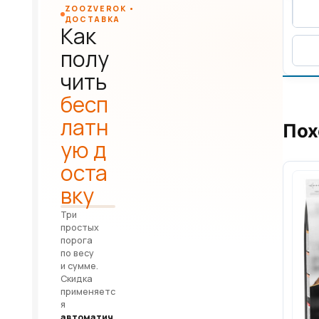
ZOOZVEROK •
ДОСТАВКА
Как
полу
чить
бесп
латн
Пох
ую д
оста
вку
Три
простых
порога
по весу
и сумме.
Скидка
применяетс
я
автоматич