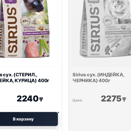
us сух. (СТЕРИЛ.,
Sirius сух. (ИНДЕЙКА,
ЕЙКА, КУРИЦА) 400г
ЧЕРНИКА) 400г
2240
2275
₸
₸
В корзину