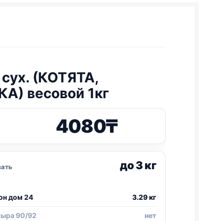
 сух. (КОТЯТА,
А) весовой 1кг
4080
₸
до 3 кг
зать
он дом 24
3.29 кг
тыра 90/92
нет