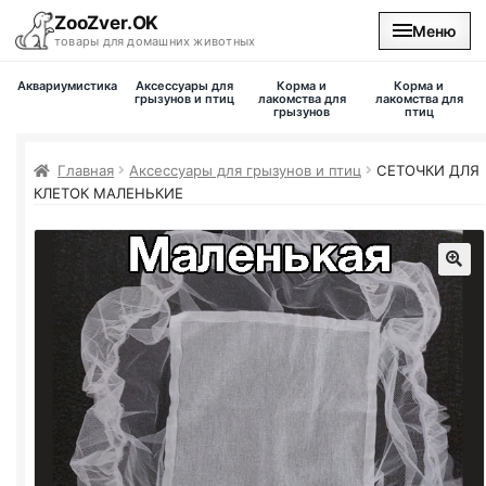
ZooZver.OK
Меню
товары для домашних животных
Аквариумистика
Аксессуары для
Корма и
Корма и
На главную
грызунов и птиц
лакомства для
лакомства для
грызунов
птиц
Каталог
Главная
Аксессуары для грызунов и птиц
СЕТОЧКИ ДЛЯ
КЛЕТОК МАЛЕНЬКИЕ
Наши магазины
Вакансии