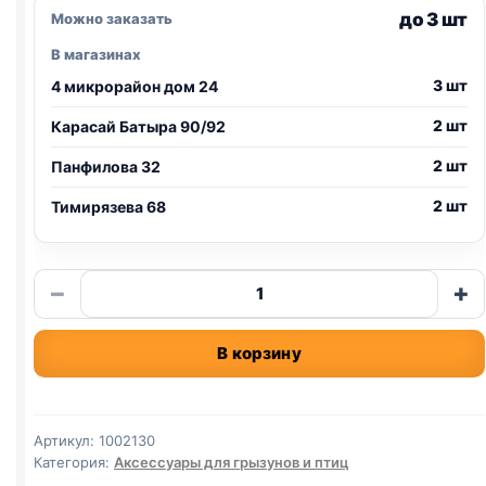
до 3 шт
Можно заказать
В магазинах
3 шт
4 микрорайон дом 24
2 шт
Карасай Батыра 90/92
2 шт
Панфилова 32
2 шт
Тимирязева 68
Количество
−
+
товара
сеточки
В корзину
для
клеток
маленькие
Артикул:
1002130
Категория:
Аксессуары для грызунов и птиц