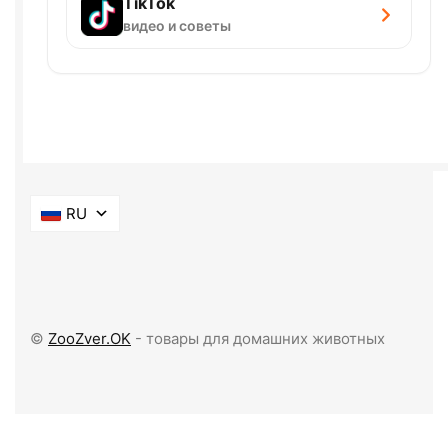
TikTok
видео и советы
RU
©
ZooZver.OK
- товары для домашних животных