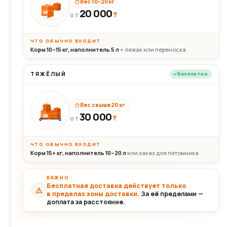
Вес 10–20 кг
20 000
₸
20кг
ОТ
ЧТО ОБЫЧНО ВХОДИТ
Корм 10–15 кг, наполнитель 5 л
+ лежак или переноска
ТЯЖЁЛЫЙ
Бесплатно
Вес свыше 20 кг
30 000
₸
30+кг
ОТ
ЧТО ОБЫЧНО ВХОДИТ
Корм 15+ кг, наполнитель 10–20 л
или заказ для питомника
ВАЖНО
Бесплатная доставка действует только
в пределах зоны доставки.
За её пределами —
доплата за расстояние.