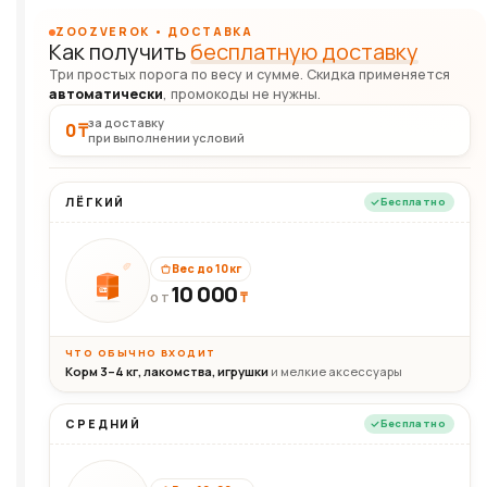
ZOOZVEROK • ДОСТАВКА
Как получить
бесплатную доставку
Три простых порога по весу и сумме. Скидка применяется
автоматически
, промокоды не нужны.
за доставку
0 ₸
при выполнении условий
ЛЁГКИЙ
Бесплатно
Вес до 10 кг
10 000
10кг
₸
ОТ
ЧТО ОБЫЧНО ВХОДИТ
Корм 3–4 кг, лакомства, игрушки
и мелкие аксессуары
СРЕДНИЙ
Бесплатно