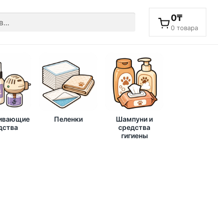
0
₸
0 товара
ивающие
Пеленки
Шампуни и
дства
средства
гигиены