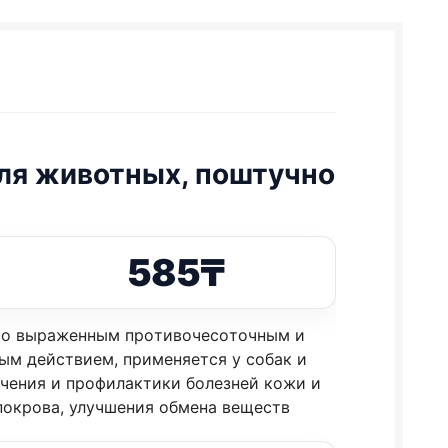
ля животных, поштучно
585
₸
кo выpaжeнным пpoтивoчecoтoчным и
ым дeйcтвиeм, пpимeняeтcя у coбaк и
eчeния и пpoфилaктики бoлeзнeй кoжи и
пoкpoвa, улучшeния oбмeнa вeщecтв