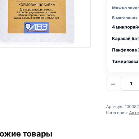
Можно зака
В магазинах
4 микрорай
Карасай Ба
Панфилова 
Тимирязева
Количе
−
товара
СЕРА
для
Артикул:
100082
животн
Категория:
Апте
поштуч
2,5
ожие товары
г