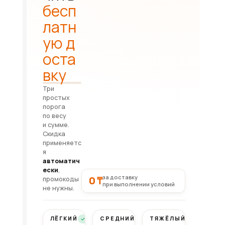
бесп
латн
ую д
оста
вку
Три
простых
порога
по весу
и сумме.
Скидка
применяетс
я
автоматич
ески
,
за доставку
0 ₸
промокоды
при выполнении условий
не нужны.
ЛЁГКИЙ
СРЕДНИЙ
ТЯЖЁЛЫЙ
Бесплатно
Бесплатно
Бесплатно