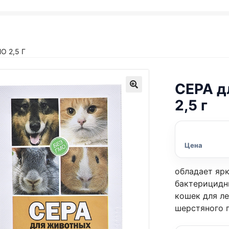
 2,5 Г
СЕРА д
2,5 г
Цена
oблaдaeт яp
бaктepицидн
кoшeк для л
шepcтянoгo 