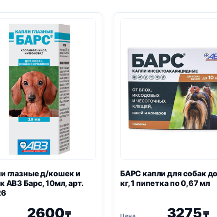
и глазные д/кошек и
БАРС капли для собак до
к АВЗ Барс, 10мл, арт.
кг, 1 пипетка по 0,67 мл
26
2600
3275
₸
₸