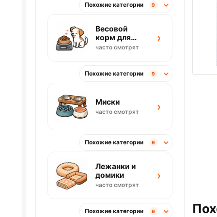
Похожие категории
9
Весовой
›
корм для
собак
часто смотрят
Похожие категории
9
Миски
›
часто смотрят
Похожие категории
9
Лежанки и
›
домики
часто смотрят
Пох
Похожие категории
9