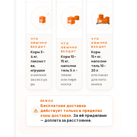
Вес до 10 кг
Вес 10–20 кг
Вес свыш
ОТ
ОТ
ОТ
10 000
20 000
30 0
10кг
20кг
30+кг
₸
₸
ЧТО
ЧТО
ОБЫЧНО
ОБЫЧНО
ЧТО
ВХОДИТ
ВХОДИТ
ОБЫЧНО
ВХОДИТ
Корм 3–
Корм
4 кг,
Корм 10–
15+ кг,
лакомст
15 кг,
наполни
ва,
наполни
тель 10–
игрушки
тель 5 л
+
20 л
и мелкие
лежак
или заказ
аксессуа
или пере
для пито
ры
носка
мника
ВАЖНО
Бесплатная доставка
действует только в пределах
зоны доставки.
За её пределами
— доплата за расстояние.