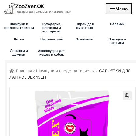
ZooZver.OK
Меню
товары для домашних животных
Шампуни и
Пуходерки,
Спреи для
Пеленки
На главную
средства гигиены
расчески и
животных
когтерезы
Лотки
Наполнители
Ошейники
Поводки и
Каталог
шлейки
Лежанки и
Аксессуары для
домики
кошек и собак
Наши магазины
Главная
Шампуни и средства гигиены
САЛФЕТКИ ДЛЯ
Вакансии
ЛАП POLIDEX 15ШТ