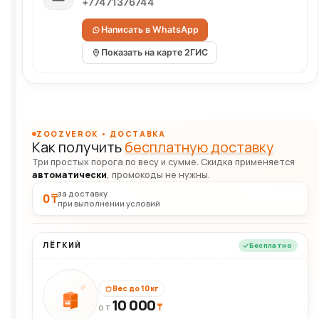
+77471376744
Написать в WhatsApp
Показать на карте 2ГИС
ZOOZVEROK • ДОСТАВКА
Как получить
бесплатную доставку
Три простых порога по весу и сумме. Скидка применяется
автоматически
, промокоды не нужны.
за доставку
0 ₸
при выполнении условий
ЛЁГКИЙ
Бесплатно
Вес до 10 кг
10 000
10кг
₸
ОТ