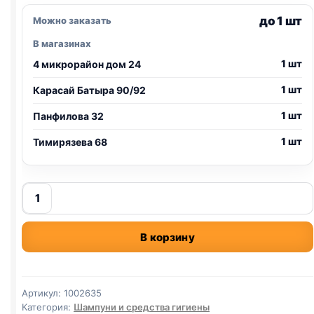
до 1 шт
Можно заказать
В магазинах
1 шт
4 микрорайон дом 24
1 шт
Карасай Батыра 90/92
1 шт
Панфилова 32
1 шт
Тимирязева 68
Количество
товара
салфетки
В корзину
для
лап
Polidex
15шт
Артикул:
1002635
Категория:
Шампуни и средства гигиены