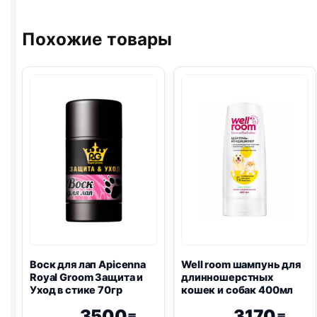
Похожие товары
Воск для лап Apicenna
Well room шампунь для
Royal Groom Защита и
длинношерстных
Уход в стике 70гр
кошек и собак 400мл
3500
3170