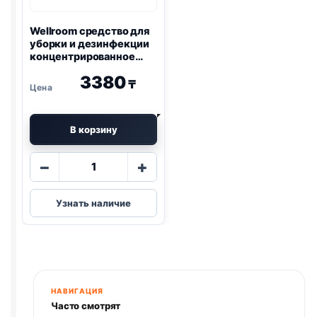
Wellroom средство для
уборки и дезинфекции
концентрированное
манго 500мл
3380
₸
В корзину
Количество
−
+
товара
Wellroom
Узнать наличие
средство
для
уборки
и
дезинфекции
концентрированное
НАВИГАЦИЯ
манго
Часто смотрят