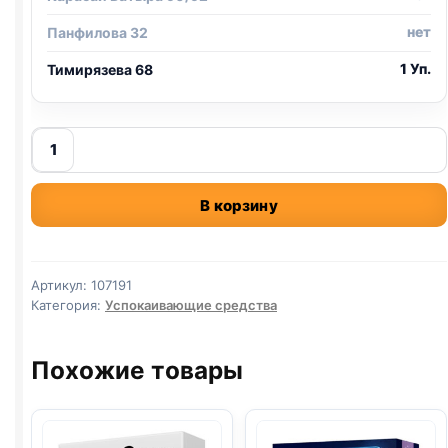
нет
Панфилова 32
1 Уп.
Тимирязева 68
Количество
товара
релаксивит
В корзину
таблетки
успокоительные(упаковкой)
Артикул:
107191
Категория:
Успокаивающие средства
Похожие товары