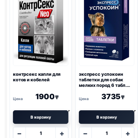
контрсекс капли для
экспресс успокоин
котов и кобелей
таблетки для собак
мелких пород 6 табл.
упаковка
1900
3735
₸
₸
В корзину
В корзину
Количество
Количество
−
+
−
+
товара
товара