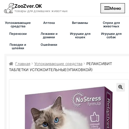
ZooZver.OK
Меню
товары для домашних животных
Успокаивающие
Аптека
Витамины
Спреи для
На главную
средства
животных
Переноски
Лежанки и
Игрушки для
Игрушки для
домики
кошек
собак
Каталог
Поводки и
Ошейники
шлейки
Наши магазины
Главная
Успокаивающие средства
РЕЛАКСИВИТ
ТАБЛЕТКИ УСПОКОИТЕЛЬНЫЕ(УПАКОВКОЙ)
Вакансии