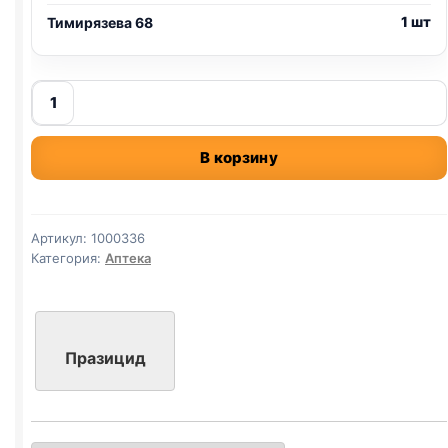
1 шт
Тимирязева 68
Количество
товара
празицид
В корзину
суспензия
плюс
для
щенков
Артикул:
1000336
крупных
Категория:
Аптека
и
средних
пород
9мл
Празицид