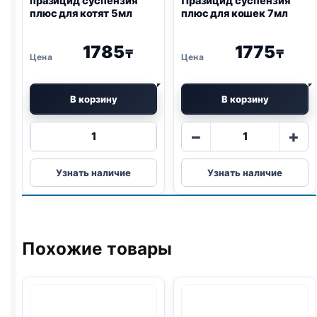
празицид суспензия
Празицид суспензия
плюс для котят 5мл
плюс для кошек 7мл
1785
1775
₸
₸
В корзину
В корзину
Количество
Количество
−
+
товара
товара
празицид
Празицид
Узнать наличие
Узнать наличие
суспензия
суспензия
плюс
плюс
для
для
котят
кошек
5мл
7мл
Похожие товары