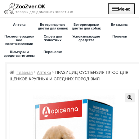
ZooZver.OK
Меню
товары для домашних животных
Аптека
Ветеринарные
Ветеринарные
Витамины
На главную
диеты для кошек
диеты для собак
Послеоперацион
Спреи для
Успокаивающие
Пеленки
ное
животных
средства
восстановление
Каталог
Шампуни и
Переноски
средства гигиены
Наши магазины
Главная
Аптека
ПРАЗИЦИД СУСПЕНЗИЯ ПЛЮС ДЛЯ
Вакансии
ЩЕНКОВ КРУПНЫХ И СРЕДНИХ ПОРОД 9МЛ