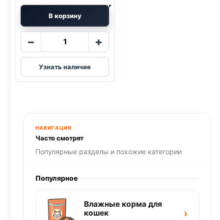
В корзину
Количество
−
+
товара
био
Узнать наличие
капли
для
кошек
во
время
кормления
НАВИГАЦИЯ
и
Часто смотрят
беременности
Популярные разделы и похожие категории
гуд
кет
Популярное
1
пипетка
Влажные корма для
›
кошек