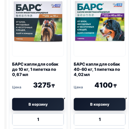
БАРС капли для собак
БАРС капли для собак
до 10 кг, 1 пипетка по
40-60 кг, 1 пипетка по
0,67 мл
4,02 мл
3275
4100
₸
₸
В корзину
В корзину
Количество
Количество
товара
товара