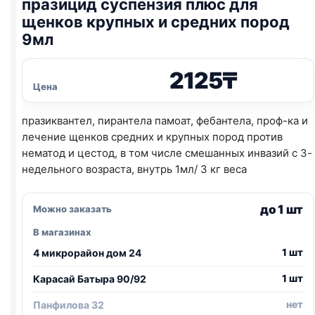
празицид суспензия плюс для
щенков крупных и средних пород
9мл
2125
₸
Цена
празиквантел, пирантела памоат, фебантела, проф-ка и
лечение щенков средних и крупных пород против
нематод и цестод, в том числе смешанных инвазий с 3-
недельного возраста, внутрь 1мл/ 3 кг веса
до 1 шт
Можно заказать
В магазинах
1 шт
4 микрорайон дом 24
1 шт
Карасай Батыра 90/92
нет
Панфилова 32