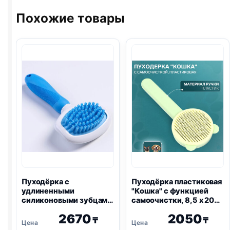
Похожие товары
Пуходёрка с
Пуходёрка пластиковая
удлиненными
"Кошка" с функцией
силиконовыми зубцами
самоочистки, 8,5 х 20
и массажным
см, зелёная
2670
2050
эффектом, 9,8 х 18,5,
₸
₸
голубая