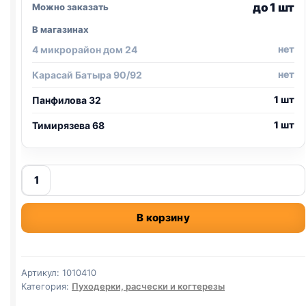
до 1 шт
Можно заказать
В магазинах
нет
4 микрорайон дом 24
нет
Карасай Батыра 90/92
1 шт
Панфилова 32
1 шт
Тимирязева 68
Количество
товара
перчатка
В корзину
для
вычесывания
с
мет.
Артикул:
1010410
шипами
Категория:
Пуходерки, расчески и когтерезы