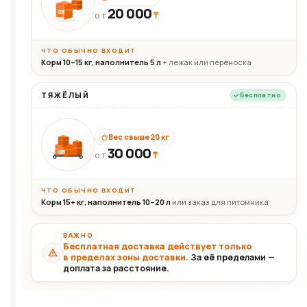
20 000
₸
20кг
ОТ
ЧТО ОБЫЧНО ВХОДИТ
Корм 10–15 кг, наполнитель 5 л
+ лежак или переноска
ТЯЖЁЛЫЙ
Бесплатно
Вес свыше 20 кг
30 000
₸
30+кг
ОТ
ЧТО ОБЫЧНО ВХОДИТ
Корм 15+ кг, наполнитель 10–20 л
или заказ для питомника
ВАЖНО
Бесплатная доставка действует только
в пределах зоны доставки.
За её пределами —
доплата за расстояние.