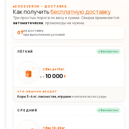
ZOOZVEROK • ДОСТАВКА
Как получить
бесплатную доставку
Три простых порога по весу и сумме. Скидка применяется
автоматически
, промокоды не нужны.
за доставку
0 ₸
при выполнении условий
ЛЁГКИЙ
Бесплатно
Вес до 10 кг
10 000
10кг
₸
ОТ
ЧТО ОБЫЧНО ВХОДИТ
Корм 3–4 кг, лакомства, игрушки
и мелкие аксессуары
СРЕДНИЙ
Бесплатно
Вес 10–20 кг