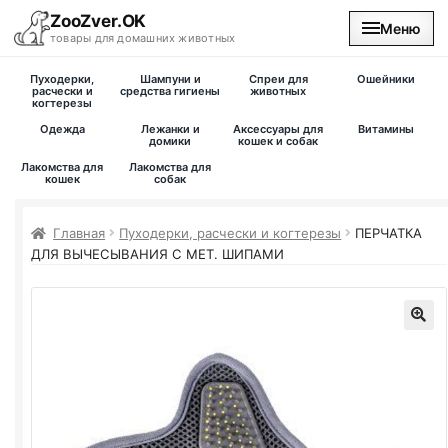
ZooZver.OK
Меню
товары для домашних животных
Пуходерки,
Шампуни и
Спреи для
Ошейники
На главную
расчески и
средства гигиены
животных
когтерезы
Одежда
Лежанки и
Аксессуары для
Витамины
Каталог
домики
кошек и собак
Лакомства для
Лакомства для
кошек
собак
Наши магазины
Главная
Пуходерки, расчески и когтерезы
ПЕРЧАТКА
Вакансии
ДЛЯ ВЫЧЕСЫВАНИЯ С МЕТ. ШИПАМИ