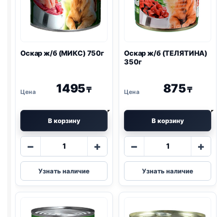
Оскар ж/б (МИКС) 750г
Оскар ж/б (ТЕЛЯТИНА)
350г
1495
875
₸
₸
В корзину
В корзину
Количество
Количество
−
+
−
+
товара
товара
Оскар
Оскар
Узнать наличие
Узнать наличие
ж/
ж/
б
б
(МИКС)
(ТЕЛЯТИНА)
750г
350г