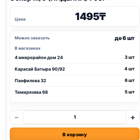
1495
₸
Цена
до 6 шт
Можно заказать
В магазинах
3 шт
4 микрорайон дом 24
4 шт
Карасай Батыра 90/92
6 шт
Панфилова 32
5 шт
Тимирязева 68
Количество
−
+
товара
Оскар
В корзину
ж/