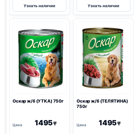
Оскар
Оскар
Узнать наличие
Узнать наличие
ж/
ж/
б
б
(КРОЛИК)
(ИНДЕЙКА)
350г
350г
Оскар ж/б (УТКА) 750г
Оскар ж/б (ТЕЛЯТИНА)
750г
1495
1495
₸
₸