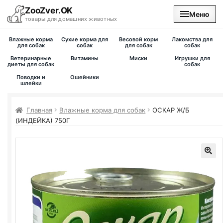
ZooZver.OK
Меню
товары для домашних животных
Влажные корма
Сухие корма для
Весовой корм
Лакомства для
На главную
для собак
собак
для собак
собак
Ветеринарные
Витамины
Миски
Игрушки для
диеты для собак
собак
Каталог
Поводки и
Ошейники
шлейки
Наши магазины
Главная
Влажные корма для собак
ОСКАР Ж/Б
(ИНДЕЙКА) 750Г
Вакансии