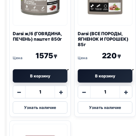
Darsi ж/б (ГОВЯДИНА,
Darsi (ВСЕ ПОРОДЫ,
ПЕЧЕНЬ) паштет 850г
ЯГНЕНОК И ГОРОШЕК)
85г
1575
220
₸
₸
В корзину
В корзину
Количество
Количество
−
+
−
+
товара
товара
Darsi
Darsi
Узнать наличие
Узнать наличие
ж/
(ВСЕ
б
ПОРОДЫ,
(ГОВЯДИНА,
ЯГНЕНОК
ПЕЧЕНЬ)
И