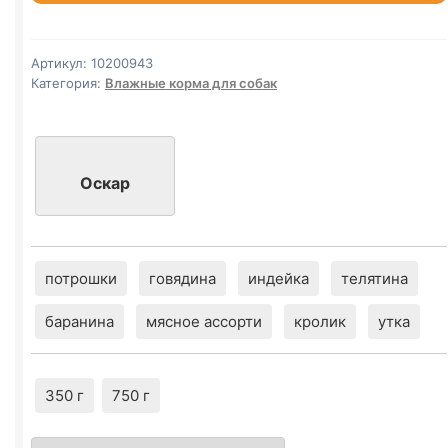
б
(ИНДЕЙКА)
750г
Артикул:
10200943
Категория:
Влажные корма для собак
Оскар
потрошки
говядина
индейка
телятина
баранина
мясное ассорти
кролик
утка
350 г
750 г