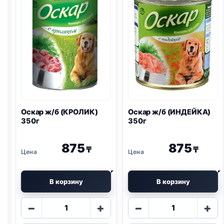
Оскар ж/б (КРОЛИК)
Оскар ж/б (ИНДЕЙКА)
350г
350г
875
875
₸
₸
В корзину
В корзину
Количество
Количество
−
+
−
+
товара
товара