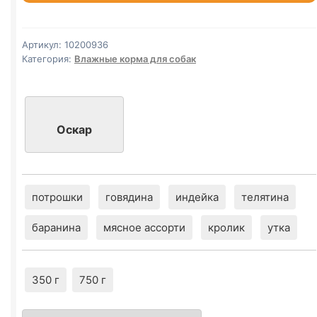
б
(ИНДЕЙКА)
350г
Артикул:
10200936
Категория:
Влажные корма для собак
Оскар
потрошки
говядина
индейка
телятина
баранина
мясное ассорти
кролик
утка
350 г
750 г