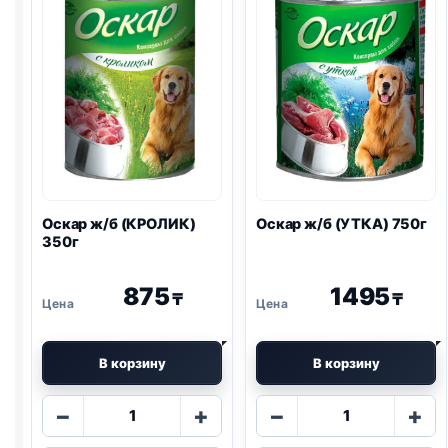
Оскар ж/б (КРОЛИК)
Оскар ж/б (УТКА) 750г
350г
875
1495
₸
₸
В корзину
В корзину
Количество
Количество
−
+
−
+
товара
товара