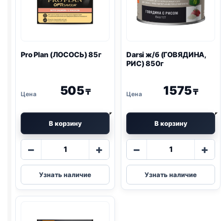
Pro Plan
(ЛОСОСЬ) 85г
Darsi ж/б (ГОВЯДИНА,
РИС) 850г
505
1575
₸
₸
В корзину
В корзину
Количество
Количество
−
+
−
+
товара
товара
Pro
Darsi
Узнать наличие
Узнать наличие
Plan
ж/
(ЛОСОСЬ)
б
85г
(ГОВЯДИНА,
РИС)