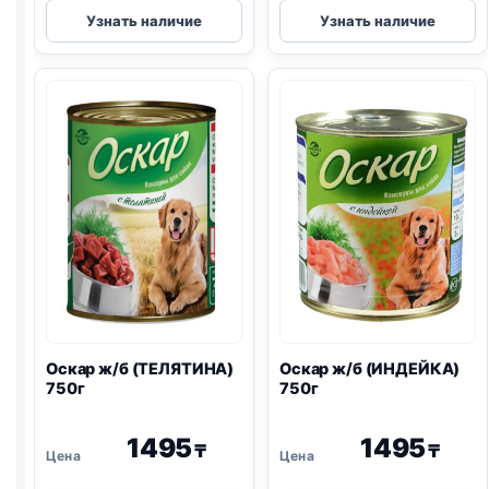
Оскар
Оскар
Узнать наличие
Узнать наличие
ж/
ж/
б
б
(КРОЛИК)
(УТКА)
350г
750г
Оскар ж/б (ТЕЛЯТИНА)
Оскар ж/б (ИНДЕЙКА)
750г
750г
1495
1495
₸
₸