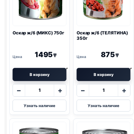
Оскар ж/б (МИКС) 750г
Оскар ж/б (ТЕЛЯТИНА)
350г
1495
875
₸
₸
В корзину
В корзину
Количество
Количество
−
+
−
+
товара
товара
Оскар
Оскар
Узнать наличие
Узнать наличие
ж/
ж/
б
б
(МИКС)
(ТЕЛЯТИНА)
750г
350г