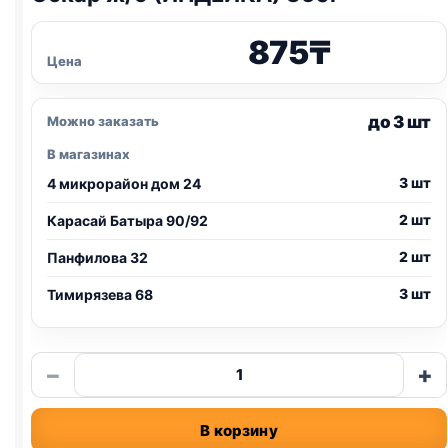
875
₸
Цена
до 3 шт
Можно заказать
В магазинах
3 шт
4 микрорайон дом 24
2 шт
Карасай Батыра 90/92
2 шт
Панфилова 32
3 шт
Тимирязева 68
Количество
−
+
товара
Оскар
В корзину
ж/