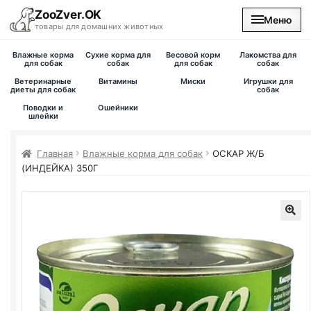
ZooZver.OK
Меню
товары для домашних животных
Влажные корма
Сухие корма для
Весовой корм
Лакомства для
На главную
для собак
собак
для собак
собак
Ветеринарные
Витамины
Миски
Игрушки для
диеты для собак
собак
Каталог
Поводки и
Ошейники
шлейки
Наши магазины
Главная
Влажные корма для собак
ОСКАР Ж/Б
(ИНДЕЙКА) 350Г
Вакансии