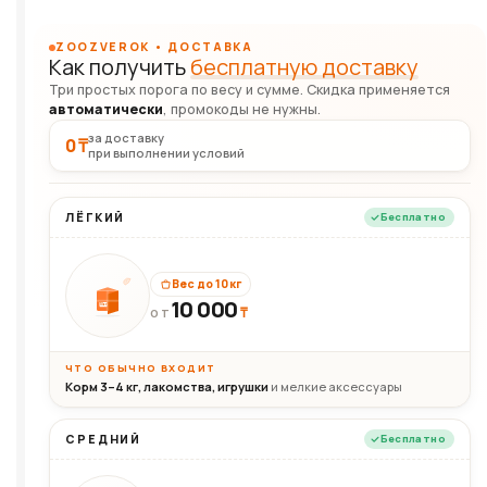
ZOOZVEROK • ДОСТАВКА
Как получить
бесплатную доставку
Три простых порога по весу и сумме. Скидка применяется
автоматически
, промокоды не нужны.
за доставку
0 ₸
при выполнении условий
ЛЁГКИЙ
Бесплатно
Вес до 10 кг
10 000
10кг
₸
ОТ
ЧТО ОБЫЧНО ВХОДИТ
Корм 3–4 кг, лакомства, игрушки
и мелкие аксессуары
СРЕДНИЙ
Бесплатно