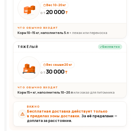
Вес 10–20 кг
20 000
₸
20кг
ОТ
ЧТО ОБЫЧНО ВХОДИТ
Корм 10–15 кг, наполнитель 5 л
+ лежак или переноска
ТЯЖЁЛЫЙ
Бесплатно
Вес свыше 20 кг
30 000
₸
30+кг
ОТ
ЧТО ОБЫЧНО ВХОДИТ
Корм 15+ кг, наполнитель 10–20 л
или заказ для питомника
ВАЖНО
Бесплатная доставка действует только
в пределах зоны доставки.
За её пределами —
доплата за расстояние.