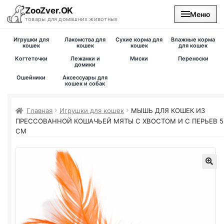
ZooZver.OK
Меню
товары для домашних животных
Игрушки для
Лакомства для
Сухие корма для
Влажные корма
На главную
кошек
кошек
кошек
для кошек
Когтеточки
Лежанки и
Миски
Переноски
домики
Каталог
Ошейники
Аксессуары для
кошек и собак
Наши магазины
Главная
Игрушки для кошек
МЫШЬ ДЛЯ КОШЕК ИЗ
ПРЕССОВАННОЙ КОШАЧЬЕЙ МЯТЫ С ХВОСТОМ И С ПЕРЬЕВ 5
Вакансии
СМ