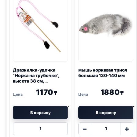
Дразнилка-удочка
мышь норкавая триол
"Норка на трубочке",
большая 130-140 мм
высота 38 см,
деревянная палочка
1170
1880
₸
₸
В корзину
В корзину
Количество
Количество
−
+
товара
товара