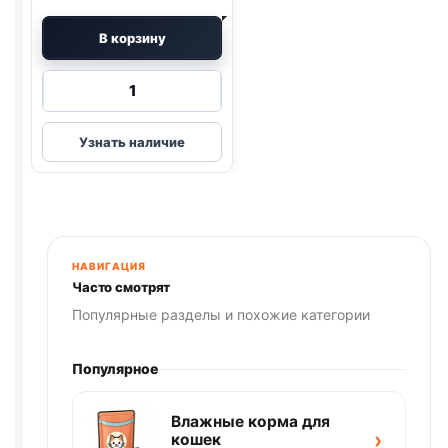
В корзину
Количество
товара
Дразнилка
Узнать наличие
бабочка
с
перьями
НАВИГАЦИЯ
Часто смотрят
Популярные разделы и похожие категории
Популярное
Влажные корма для
›
кошек