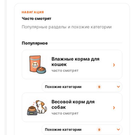
универсальный
"Мордочка",
НАВИГАЦИЯ
30*40
Часто смотрят
см
Популярные разделы и похожие категории
Популярное
Влажные корма для
›
кошек
часто смотрят
Похожие категории
9
Весовой корм для
›
собак
часто смотрят
Похожие категории
9