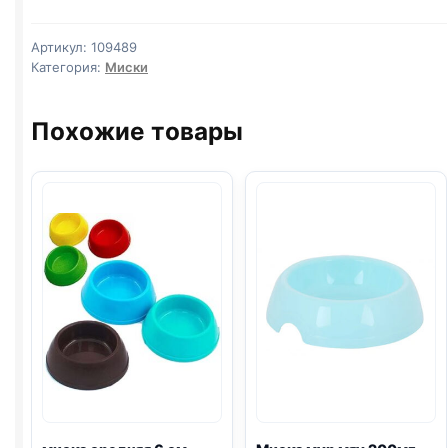
для
кошек
Артикул:
109489
300мл
Категория:
Миски
(14,5*14,5*4см)
светло-
Похожие товары
бежевый