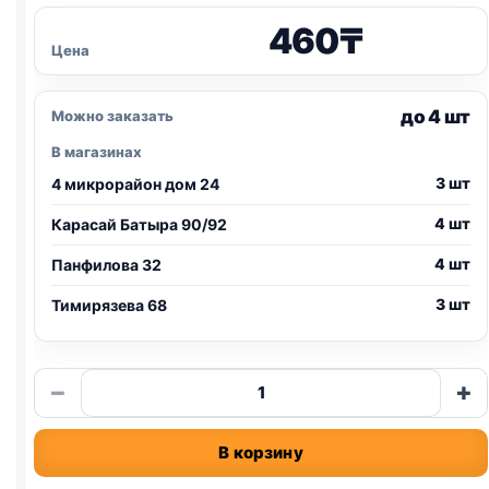
460
₸
Цена
до 4 шт
Можно заказать
В магазинах
3 шт
4 микрорайон дом 24
4 шт
Карасай Батыра 90/92
4 шт
Панфилова 32
3 шт
Тимирязева 68
Количество
−
+
товара
Миска
В корзину
"Мур-
мяу"