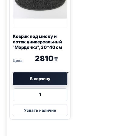
Коврик под миску и
лоток универсальный
"Мордочка", 30*40 см
2810
₸
В корзину
Количество
товара
Коврик
Узнать наличие
под
миску
и
лоток