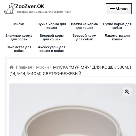
ZooZver.OK
Меню
товары для домашних животных
Миски
Сухие корма для
Влажные корма
Сухие корма для
На главную
кошек
для кошек
собак
Влажные корма
Весовой корм
Весовой корм
Лакомства для
для собак
для кошек
для собак
кошек
Каталог
Лакомства для
Аксессуары для
собак
кошек и собак
Наши магазины
Главная
Миски
МИСКА "МУР-МЯУ" ДЛЯ КОШЕК 300МЛ
(14,5*14,5*4СМ) СВЕТЛО-БЕЖЕВЫЙ
Вакансии