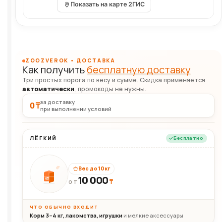
Показать на карте 2ГИС
ZOOZVEROK • ДОСТАВКА
Как получить
бесплатную доставку
Три простых порога по весу и сумме. Скидка применяется
автоматически
, промокоды не нужны.
за доставку
0 ₸
при выполнении условий
ЛЁГКИЙ
Бесплатно
Вес до 10 кг
10 000
10кг
₸
ОТ
ЧТО ОБЫЧНО ВХОДИТ
Корм 3–4 кг, лакомства, игрушки
и мелкие аксессуары