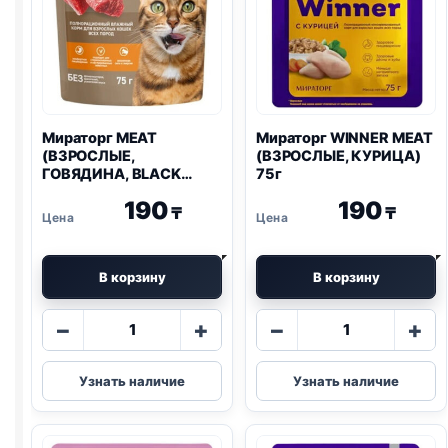
Мираторг MEAT
Мираторг WINNER MEAT
(ВЗРОСЛЫЕ,
(ВЗРОСЛЫЕ, КУРИЦА)
ГОВЯДИНА, BLACK
75г
ANGUS) 75г
190
190
₸
₸
В корзину
В корзину
Количество
Количество
−
+
−
+
товара
товара
Мираторг
Мираторг
Узнать наличие
Узнать наличие
MEAT
WINNER
(ВЗРОСЛЫЕ,
MEAT
ГОВЯДИНА,
(ВЗРОСЛЫЕ,