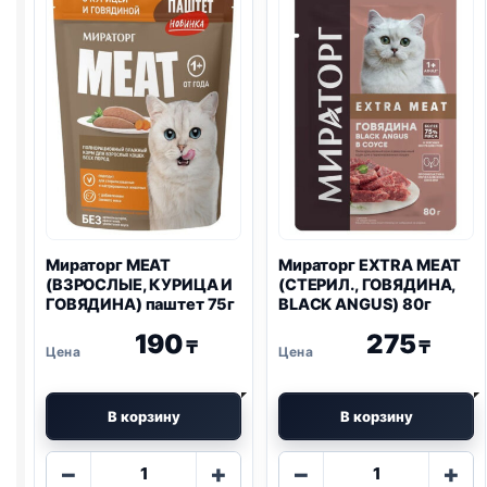
75г
КУРИЦА)
80г
Мираторг MEAT
Мираторг EXTRA MEAT
(ВЗРОСЛЫЕ, КУРИЦА И
(СТЕРИЛ., ГОВЯДИНА,
ГОВЯДИНА) паштет 75г
BLACK ANGUS) 80г
190
275
₸
₸
В корзину
В корзину
Количество
Количество
−
+
−
+