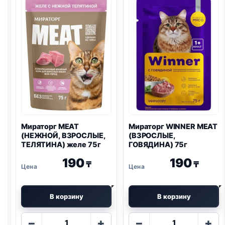
BLACK
КУРИЦА)
ANGUS)
75г
75г
Мираторг MEAT
Мираторг WINNER MEAT
(НЕЖНОЙ, ВЗРОСЛЫЕ,
(ВЗРОСЛЫЕ,
ТЕЛЯТИНА) желе 75г
ГОВЯДИНА) 75г
190
190
₸
₸
В корзину
В корзину
Количество
Количество
−
+
−
+