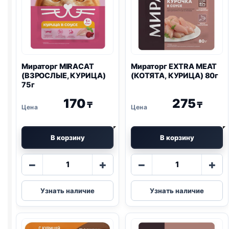
Мираторг MIRACAT
Мираторг EXTRA MEAT
(ВЗРОСЛЫЕ, КУРИЦА)
(КОТЯТА, КУРИЦА) 80г
75г
170
275
₸
₸
В корзину
В корзину
Количество
Количество
−
+
−
+
товара
товара
Мираторг
Мираторг
Узнать наличие
Узнать наличие
MIRACAT
EXTRA
(ВЗРОСЛЫЕ,
MEAT
КУРИЦА)
(КОТЯТА,