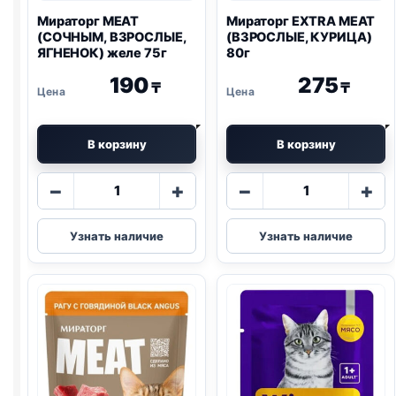
Мираторг MEAT
Мираторг EXTRA MEAT
(СОЧНЫМ, ВЗРОСЛЫЕ,
(ВЗРОСЛЫЕ, КУРИЦА)
ЯГНЕНОК) желе 75г
80г
190
275
₸
₸
В корзину
В корзину
Количество
Количество
−
+
−
+
товара
товара
Мираторг
Мираторг
Узнать наличие
Узнать наличие
MEAT
EXTRA
(СОЧНЫМ,
MEAT
ВЗРОСЛЫЕ,
(ВЗРОСЛЫЕ,
ЯГНЕНОК)
КУРИЦА)
желе
80г
75г