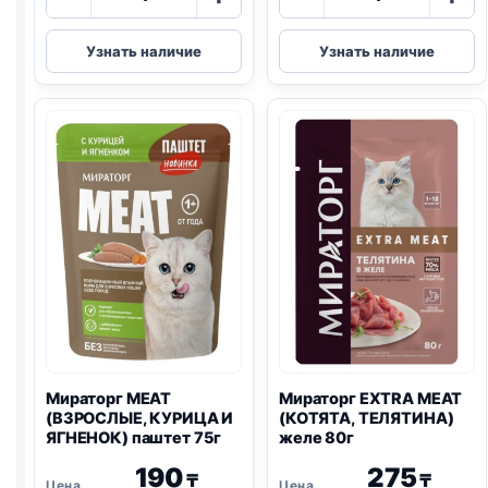
товара
товара
Мираторг
Мираторг
Узнать наличие
Узнать наличие
MEAT
WINNER
(НЕЖНОЙ,
MEAT
ВЗРОСЛЫЕ,
(ВЗРОСЛЫЕ,
ТЕЛЯТИНА)
ГОВЯДИНА)
желе
75г
75г
Мираторг MEAT
Мираторг EXTRA MEAT
(ВЗРОСЛЫЕ, КУРИЦА И
(КОТЯТА, ТЕЛЯТИНА)
ЯГНЕНОК) паштет 75г
желе 80г
190
275
₸
₸