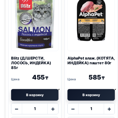
Blitz
(Д/ШЕРСТИ,
AlphaPet влаж. (КОТЯТА,
ЛОСОСЬ, ИНДЕЙКА)
ИНДЕЙКА) паштет 80г
85г
455
585
₸
₸
В корзину
В корзину
Количество
Количество
−
+
−
+
товара
товара