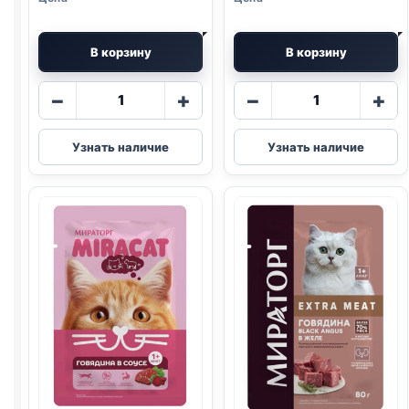
В корзину
В корзину
Количество
Количество
−
+
−
+
товара
товара
Мираторг
Мираторг
Узнать наличие
Узнать наличие
MEAT
EXTRA
(ВЗРОСЛЫЕ,
MEAT
КУРИЦА
(КОТЯТА,
И
ТЕЛЯТИНА)
ЯГНЕНОК)
желе
паштет
80г
75г