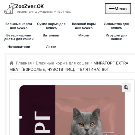
ZooZver.OK
Меню
товары для домашних животных
Влажные корма
Сухие корма для
Весовой корм
Лакомства для
На главную
для кошек
кошек
для кошек
кошек
Ветеринарные
Витамины
Миски
Игрушки для
диеты для кошек
кошек
Каталог
Наполнители
Лотки
Наши магазины
Главная
Влажные корма для кошек
МИРАТОРГ EXTRA
MEAT (ВЗРОСЛЫЕ, ЧУВСТВ ПИЩ., ТЕЛЯТИНА) 80Г
Вакансии