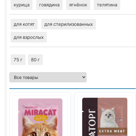
курица
говядина
ягнёнок
телятина
для котят
для стерилизованных
для взрослых
75 г
80 г