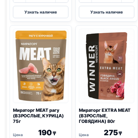
товара
товара
Мираторг
Мираторг
Узнать наличие
Узнать наличие
MEAT
EXTRA
(ВЗРОСЛЫЕ,
MEAT
КУРИЦА
(СТЕРИЛ.,
И
ГОВЯДИНА,
ГОВЯДИНА)
BLACK
паштет
ANGUS)
75г
80г
Мираторг MEAT рагу
Мираторг EXTRA MEAT
(ВЗРОСЛЫЕ, КУРИЦА)
(ВЗРОСЛЫЕ,
75г
ГОВЯДИНА) 80г
190
275
₸
₸