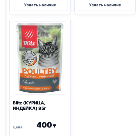
Blitz
AlphaPet
Узнать наличие
Узнать наличие
(Д/
влаж.
ШЕРСТИ,
(КОТЯТА,
ЛОСОСЬ,
ИНДЕЙКА)
ИНДЕЙКА)
паштет
85г
80г
Blitz
(КУРИЦА,
ИНДЕЙКА) 85г
400
₸