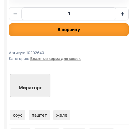
Количество
−
+
товара
Мираторг
В корзину
EXTRA
MEAT
(ВЗРОСЛЫЕ,
ЧУВСТВ
Артикул:
10202640
ПИЩ.,
Категория:
Влажные корма для кошек
ТЕЛЯТИНА)
80г
Мираторг
соус
паштет
желе