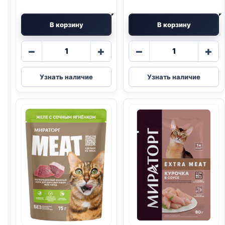
В корзину
В корзину
Количество
Количество
−
+
−
+
товара
товара
Мираторг
Мираторг
Узнать наличие
Узнать наличие
MEAT
EXTRA
рагу
MEAT
(ВЗРОСЛЫЕ,
(ВЗРОСЛЫЕ,
КУРИЦА)
ГОВЯДИНА)
75г
80г