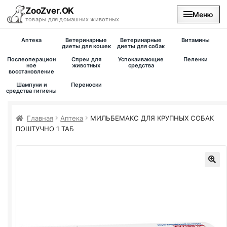
ZooZver.OK
Меню
товары для домашних животных
Аптека
Ветеринарные
Ветеринарные
Витамины
На главную
диеты для кошек
диеты для собак
Послеоперацион
Спреи для
Успокаивающие
Пеленки
ное
животных
средства
восстановление
Каталог
Шампуни и
Переноски
средства гигиены
Наши магазины
Главная
Аптека
МИЛЬБЕМАКС ДЛЯ КРУПНЫХ СОБАК
Вакансии
ПОШТУЧНО 1 ТАБ