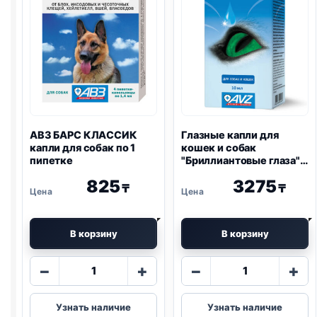
АВЗ БАРС КЛАССИК
Глазные капли для
капли для собак по 1
кошек и собак
пипетке
"Бриллиантовые глаза",
10мл
825
3275
₸
₸
В корзину
В корзину
Количество
Количество
−
+
−
+
товара
товара
АВЗ
Глазные
Узнать наличие
Узнать наличие
БАРС
капли