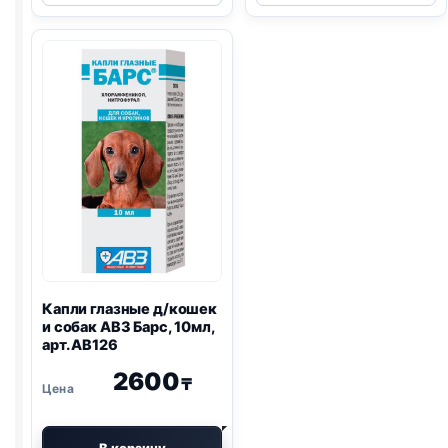
КЛАССИК
для
капли
кошек
для
и
собак
собак
по
"Бриллианто
1
глаза",
пипетке
10мл
Капли глазные д/кошек
и собак АВЗ Барс, 10мл,
арт. АВ126
2600
₸