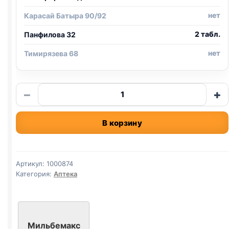
нет
Карасай Батыра 90/92
2 табл.
Панфилова 32
нет
Тимирязева 68
Количество
−
+
товара
МИЛЬБЕМАКС
В корзину
для
крупных
собак
поштучно
Артикул:
1000874
1
Категория:
Аптека
таб
Мильбемакс