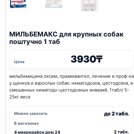
МИЛЬБЕМАКС для крупных собак
поштучно 1 таб
3930
₸
Цена
мильбемицина оксим, празиквантел, лечение и проф-ка
у щенков и взрослых собак: нематодозов, цестодозов, и
смешанных нематодо-цестодозных инвазий, 1табл/ 5-
25кг веса
до 2 табл.
Можно заказать
В магазинах
2 табл.
4 микрорайон дом 24