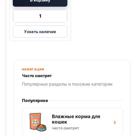
В корзину
Количество
товара
Капли
Узнать наличие
глазные
д/
кошек
и
собак
АВЗ
НАВИГАЦИЯ
Барс,
Часто смотрят
10мл,
Популярные разделы и похожие категории
арт.
АВ126
Популярное
Влажные корма для
›
кошек
часто смотрят