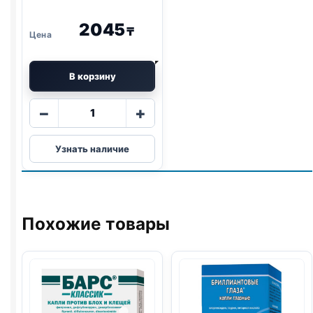
2045
₸
В корзину
Количество
−
+
товара
МИЛЬБЕМАКС
Узнать наличие
для
котят
поштучно
1
таб
Похожие товары