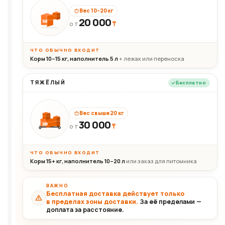
Вес 10–20 кг
20 000
₸
20кг
ОТ
ЧТО ОБЫЧНО ВХОДИТ
Корм 10–15 кг, наполнитель 5 л
+ лежак или переноска
ТЯЖЁЛЫЙ
Бесплатно
Вес свыше 20 кг
30 000
₸
30+кг
ОТ
ЧТО ОБЫЧНО ВХОДИТ
Корм 15+ кг, наполнитель 10–20 л
или заказ для питомника
ВАЖНО
Бесплатная доставка действует только
в пределах зоны доставки.
За её пределами —
доплата за расстояние.