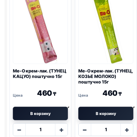
поштучно
ПЕЧЕНЬ,
15г
КОЗЬЕ
МОЛОКО)
поштучно
15г
Me-O крем-лак. (ТУНЕЦ
Me-O крем-лак. (ТУНЕЦ,
КАЦУО) поштучно 15г
КОЗЬЕ МОЛОКО)
поштучно 15г
460
460
₸
₸
В корзину
В корзину
Количество
Количество
−
+
−
+
товара
товара