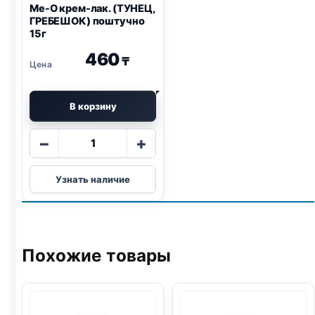
Me-O крем-лак. (ТУНЕЦ,
ГРЕБЕШОК) поштучно
15г
460
₸
В корзину
Количество
−
+
товара
Me-
Узнать наличие
O
крем-
лак.
(ТУНЕЦ,
ГРЕБЕШОК)
Похожие товары
поштучно
15г