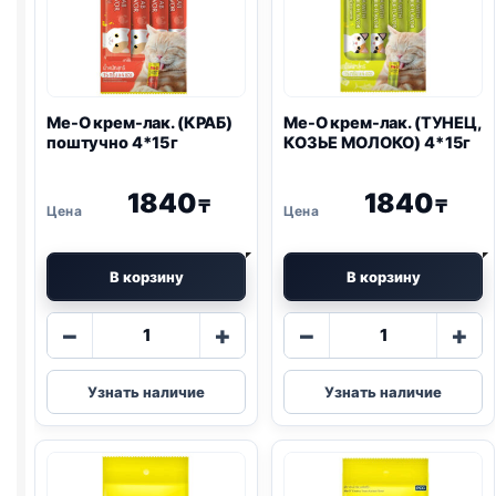
Me-O крем-лак. (КРАБ)
Me-O крем-лак. (ТУНЕЦ,
поштучно 4*15г
КОЗЬЕ МОЛОКО) 4*15г
1840
1840
₸
₸
В корзину
В корзину
Количество
Количество
−
+
−
+
товара
товара
Me-
Me-
Узнать наличие
Узнать наличие
O
O
крем-
крем-
лак.
лак.
(КРАБ)
(ТУНЕЦ,