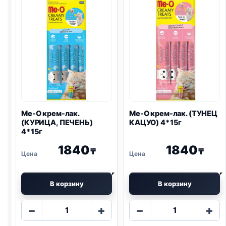
поштучно
КОЗЬЕ
4*15г
МОЛОКО)
4*15г
Me-O крем-лак.
Me-O крем-лак. (ТУНЕЦ
(КУРИЦА, ПЕЧЕНЬ)
КАЦУО) 4*15г
4*15г
1840
1840
₸
₸
В корзину
В корзину
Количество
Количество
−
+
−
+
товара
товара