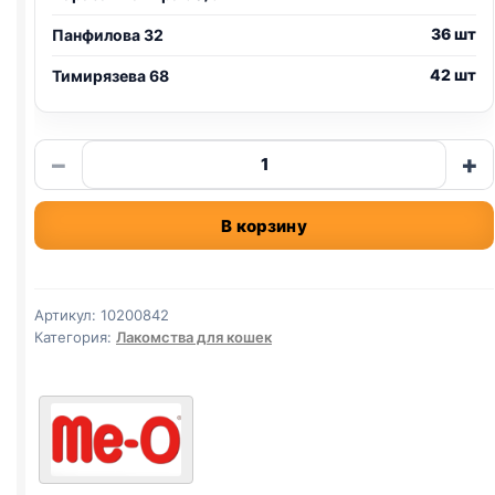
36 шт
Панфилова 32
42 шт
Тимирязева 68
Количество
−
+
товара
Me-
В корзину
O
крем-
лак.
(КУРИЦА,
Артикул:
10200842
ПЕЧЕНЬ)
Категория:
Лакомства для кошек
поштучно
15г