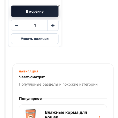
В корзину
Количество
−
+
товара
Dreamies
Узнать наличие
лак.
подушечки
(КУРИЦА
И
МЯТА)
60г
НАВИГАЦИЯ
Часто смотрят
Популярные разделы и похожие категории
Популярное
Влажные корма для
›
кошек