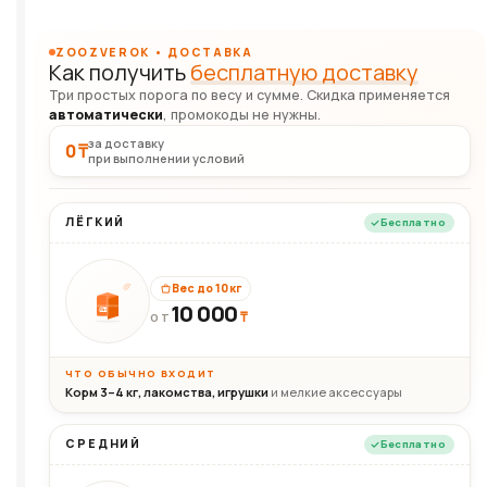
ZOOZVEROK • ДОСТАВКА
Как получить
бесплатную доставку
Три простых порога по весу и сумме. Скидка применяется
автоматически
, промокоды не нужны.
за доставку
0 ₸
при выполнении условий
ЛЁГКИЙ
Бесплатно
Вес до 10 кг
10 000
10кг
₸
ОТ
ЧТО ОБЫЧНО ВХОДИТ
Корм 3–4 кг, лакомства, игрушки
и мелкие аксессуары
СРЕДНИЙ
Бесплатно