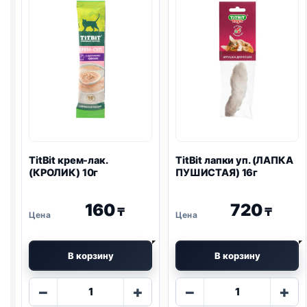
TitBit крем-лак.
TitBit лапки уп. (ЛАПКА
(КРОЛИК) 10г
ПУШИСТАЯ) 16г
160
720
₸
₸
В корзину
В корзину
Количество
Количество
−
+
−
+
товара
товара