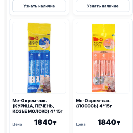
Me-
Me-
Узнать наличие
Узнать наличие
O
O
крем-
крем-
лак.
лак.
(КУРИЦА,
(ТУНЕЦ
ПЕЧЕНЬ)
КАЦУО)
4*15г
4*15г
Me-O крем-лак.
Me-O крем-лак.
(КУРИЦА, ПЕЧЕНЬ,
(ЛОСОСЬ) 4*15г
КОЗЬЕ МОЛОКО) 4*15г
1840
1840
₸
₸