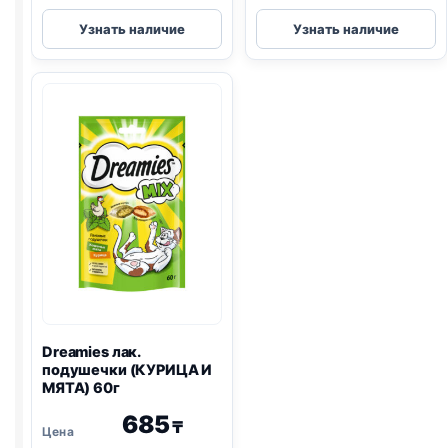
TitBit
TitBit
Узнать наличие
Узнать наличие
крем-
лапки
лак.
уп.
(КРОЛИК)
(ЛАПКА
10г
ПУШИСТАЯ)
16г
Dreamies
лак.
подушечки (КУРИЦА И
МЯТА) 60г
685
₸