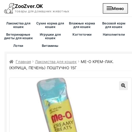
ZooZver.OK
Меню
товары для домашних животных
Лакомства для
Сухие корма для
Влажные корма
Весовой корм
На главную
кошек
кошек
для кошек
для кошек
Ветеринарные
Игрушки для
Когтеточки
Наполнители
диеты для кошек
кошек
Каталог
Лотки
Витамины
Наши магазины
Главная
Лакомства для кошек
ME-O КРЕМ-ЛАК.
(КУРИЦА, ПЕЧЕНЬ) ПОШТУЧНО 15Г
Вакансии