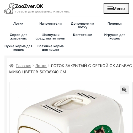
ZooZver.OK
Меню
товары для домашних животных
Лотки
Наполнители
Дополнения к
Пеленки
На главную
лотку
Спреи для
Шампуни и
Когтеточки
Игрушки для
животных
средства гигиены
кошек
Каталог
Сухие корма для
Влажные корма
кошек
для кошек
Наши магазины
Главная
Лотки
ЛОТОК ЗАКРЫТЫЙ С СЕТКОЙ СК АЛЬБУС
МИКС ЦВЕТОВ 50Х38Х40 СМ
Вакансии