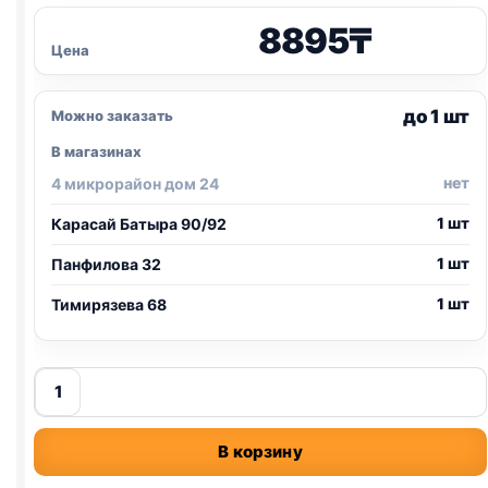
8895
₸
Цена
до 1 шт
Можно заказать
В магазинах
нет
4 микрорайон дом 24
1 шт
Карасай Батыра 90/92
1 шт
Панфилова 32
1 шт
Тимирязева 68
Количество
товара
Лоток
В корзину
закрытый
с