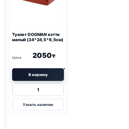
Туалет DOGMAN кэтти
малый (34*24,5*6,5см)
2050
₸
В корзину
Количество
товара
Туалет
Узнать наличие
DOGMAN
кэтти
малый
(34*24,5*6,5см)