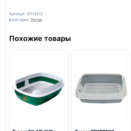
сеткой
СК
Артикул:
10111413
Альбус
Категория:
Лотки
микс
цветов
Похожие товары
50х38х40
см