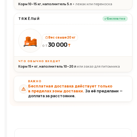
Корм 10–15 кг, наполнитель 5 л
+ лежак или переноска
ТЯЖЁЛЫЙ
Бесплатно
Вес свыше 20 кг
30 000
₸
30+кг
ОТ
ЧТО ОБЫЧНО ВХОДИТ
Корм 15+ кг, наполнитель 10–20 л
или заказ для питомника
ВАЖНО
Бесплатная доставка действует только
в пределах зоны доставки.
За её пределами —
доплата за расстояние.