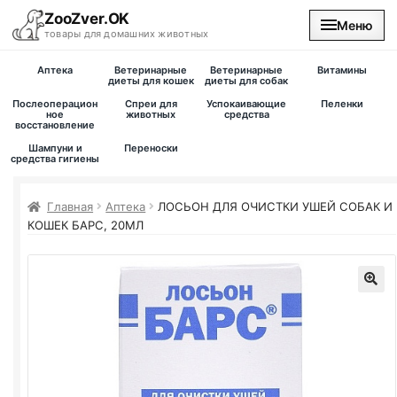
ZooZver.OK
Меню
товары для домашних животных
Аптека
Ветеринарные
Ветеринарные
Витамины
На главную
диеты для кошек
диеты для собак
Послеоперацион
Спреи для
Успокаивающие
Пеленки
ное
животных
средства
восстановление
Каталог
Шампуни и
Переноски
средства гигиены
Наши магазины
Главная
Аптека
ЛОСЬОН ДЛЯ ОЧИСТКИ УШЕЙ СОБАК И
Вакансии
КОШЕК БАРС, 20МЛ