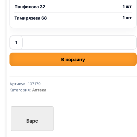
1 шт
Панфилова 32
1 шт
Тимирязева 68
Количество
товара
Лосьон
В корзину
для
очистки
ушей
собак
Артикул:
107179
и
Категория:
Аптека
кошек
Барс,
20мл
Барс