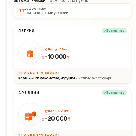
автоматически
, промокоды не нужны.
за доставку
0 ₸
при выполнении условий
ЛЁГКИЙ
Бесплатно
Вес до 10 кг
10 000
10кг
₸
ОТ
ЧТО ОБЫЧНО ВХОДИТ
Корм 3–4 кг, лакомства, игрушки
и мелкие аксессуары
СРЕДНИЙ
Бесплатно
Вес 10–20 кг
20 000
₸
20кг
ОТ
ЧТО ОБЫЧНО ВХОДИТ