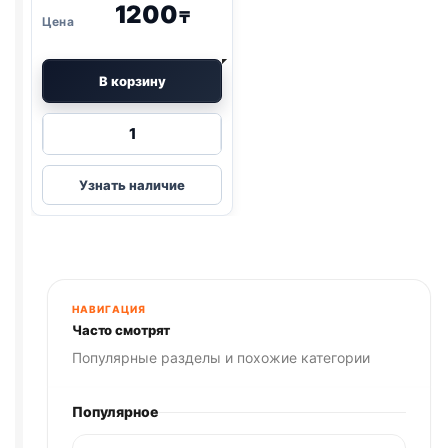
1200
₸
В корзину
Количество
товара
Good
Узнать наличие
Dog&Cat
Лосьон
для
Глаз
для
Кошек
НАВИГАЦИЯ
и
Часто смотрят
Собак
Популярные разделы и похожие категории
30мл
Популярное