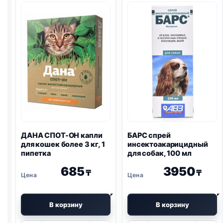
20мл,
10мл,
арт.
арт.
АВ213
АВ126
ДАНА СПОТ-ОН капли
БАРС спрей
для кошек более 3 кг, 1
инсектоакарицидный
пипетка
для собак, 100 мл
685
3950
₸
₸
В корзину
В корзину