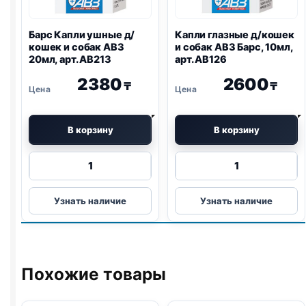
Барс Капли ушные д/
Капли глазные д/кошек
кошек и собак АВЗ
и собак АВЗ Барс, 10мл,
20мл, арт. АВ213
арт. АВ126
2380
2600
₸
₸
В корзину
В корзину
Количество
Количество
товара
товара
Барс
Капли
Узнать наличие
Узнать наличие
Капли
глазные
ушные
д/
д/
кошек
кошек
и
и
собак
Похожие товары
собак
АВЗ
АВЗ
Барс,