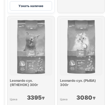
Leonardo
Узнать наличие
Sensitive
сух.
(ЧУВСТВ
ПИЩ.,
РЫБА)
весовой
1кг
Leonardo сух.
Leonardo сух. (РЫБА)
(ЯГНЕНОК) 300г
300г
3395
3080
₸
₸