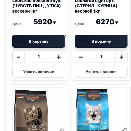
Leonardo Sensitive сух.
Leonardo Light сух.
(ЧУВСТВ ПИЩ., УТКА)
(СТЕРИЛ., КУРИЦА)
весовой 1кг
весовой 1кг
5920
6270
₸
₸
В корзину
В корзину
Количество
Количество
−
+
−
+
товара
товара
Leonardo
Leonardo
Узнать наличие
Узнать наличие
Sensitive
Light
сух.
сух.
(ЧУВСТВ
(СТЕРИЛ.,
ПИЩ.,
КУРИЦА)
УТКА)
весовой
весовой
1кг
1кг