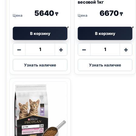
весовой 1кг
5640
6670
₸
₸
В корзину
В корзину
Количество
Количество
−
+
−
+
товара
товара
Pro-
Royal
Узнать наличие
Узнать наличие
Plan
Canin
сух.
сух.
(СТЕРИЛ.,
(BRITISH
ИНДЕЙКА)
SHORTHAIR)
весовой
весовой
1кг
1кг