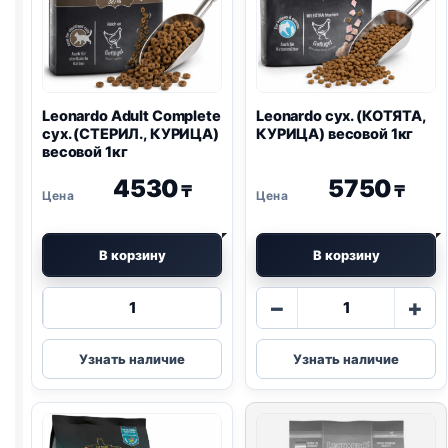
Leonardo Adult Complete
Leonardo сух. (КОТЯТА,
сух. (СТЕРИЛ., КУРИЦА)
КУРИЦА) весовой 1кг
весовой 1кг
4530
5750
₸
₸
В корзину
В корзину
Количество
Количество
−
+
товара
товара
Leonardo
Leonardo
Узнать наличие
Узнать наличие
Adult
сух.
Complete
(КОТЯТА,
сух.
КУРИЦА)
(СТЕРИЛ.,
весовой