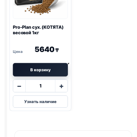
Pro-Plan
сух. (КОТЯТА)
весовой 1кг
5640
₸
В корзину
Количество
−
+
товара
Pro-
Узнать наличие
Plan
сух.
(КОТЯТА)
весовой
1кг