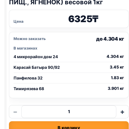
ПИЩ., ЯГНЕНОК) весовой 1кг
6325
₸
Цена
до 4.304 кг
Можно заказать
В магазинах
4.304 кг
4 микрорайон дом 24
3.45 кг
Карасай Батыра 90/92
1.83 кг
Панфилова 32
3.901 кг
Тимирязева 68
Количество
−
+
товара
Leonardo
В корзину
Sensitive