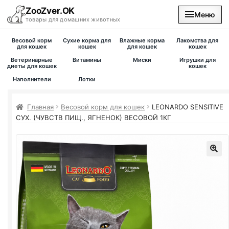
ZooZver.OK
Меню
товары для домашних животных
Весовой корм
Сухие корма для
Влажные корма
Лакомства для
На главную
для кошек
кошек
для кошек
кошек
Ветеринарные
Витамины
Миски
Игрушки для
диеты для кошек
кошек
Каталог
Наполнители
Лотки
Наши магазины
Главная
Весовой корм для кошек
LEONARDO SENSITIVE
СУХ. (ЧУВСТВ ПИЩ., ЯГНЕНОК) ВЕСОВОЙ 1КГ
Вакансии