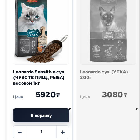
КУРИЦА)
1кг
весовой
1кг
Leonardo Sensitive сух.
Leonardo сух. (УТКА)
(ЧУВСТВ ПИЩ., РЫБА)
300г
весовой 1кг
5920
3080
₸
₸
В корзину
Количество
−
+
товара