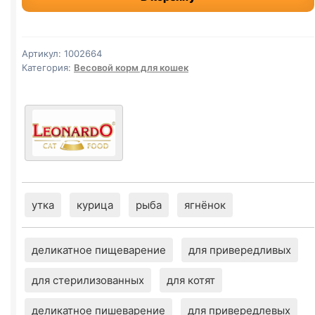
сух.
(ЧУВСТВ
ПИЩ.,
Артикул:
1002664
ЯГНЕНОК)
Категория:
Весовой корм для кошек
весовой
1кг
утка
курица
рыба
ягнёнок
деликатное пищеварение
для привередливых
для стерилизованных
для котят
деликатное пишеварение
для привередлевых