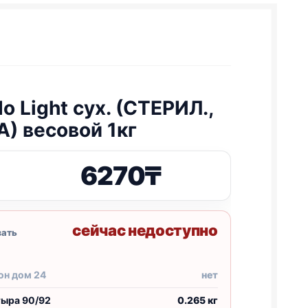
o Light сух. (СТЕРИЛ.,
) весовой 1кг
6270
₸
сейчас недоступно
зать
он дом 24
нет
тыра 90/92
0.265 кг