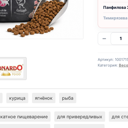
Панфилова 
Тимирязева
Количе
−
товара
Leonar
Light
Артикул:
100171
сух.
Категория:
Весо
(СТЕРИЛ
КУРИЦА
весово
1кг
курица
ягнёнок
рыба
катное пищеварение
для привередливых
для ст