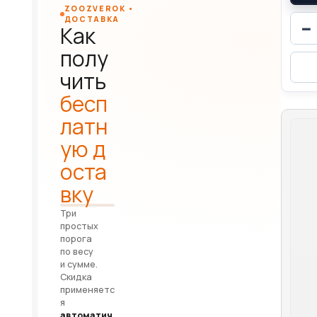
ZOOZVEROK •
ДОСТАВКА
−
Как
полу
чить
бесп
латн
ую д
оста
вку
Три
простых
порога
по весу
и сумме.
Скидка
применяетс
я
автоматич