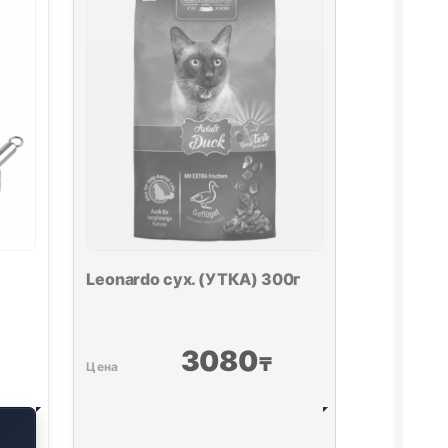
1кг
Leonardo сух. (УТКА) 300г
3080
₸