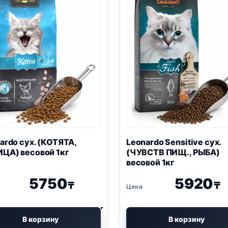
1кг
1кг
ardo сух. (КОТЯТА,
Leonardo Sensitive сух.
ЦА) весовой 1кг
(ЧУВСТВ ПИЩ., РЫБА)
весовой 1кг
5750
5920
₸
₸
В корзину
В корзину