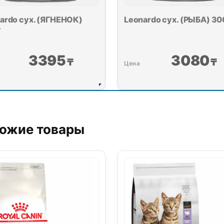
ardo сух. (ЯГНЕНОК)
Leonardo сух. (РЫБА) 30
г
3395
3080
₸
₸
е 20 кг
00
₸
ожие товары