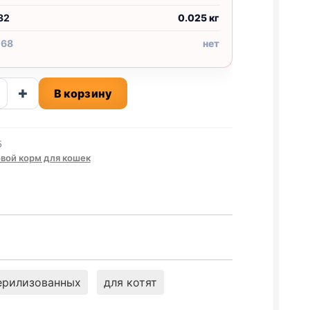
32
0.025 кг
 68
нет
ство
+
В корзину
do
5
вой корм для кошек
.,
)
й
ерилизованных
для котят