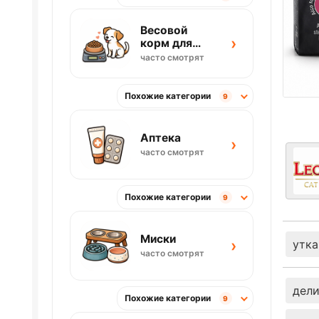
Весовой
›
корм для
собак
часто смотрят
Похожие категории
9
Аптека
›
часто смотрят
Похожие категории
9
Миски
›
утка
часто смотрят
дели
Похожие категории
9