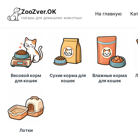
ZooZver.OK
На главную
Ка
товары для домашних животных
Весовой корм
Сухие корма для
Влажные корма
Л
для кошек
кошек
для кошек
Лотки