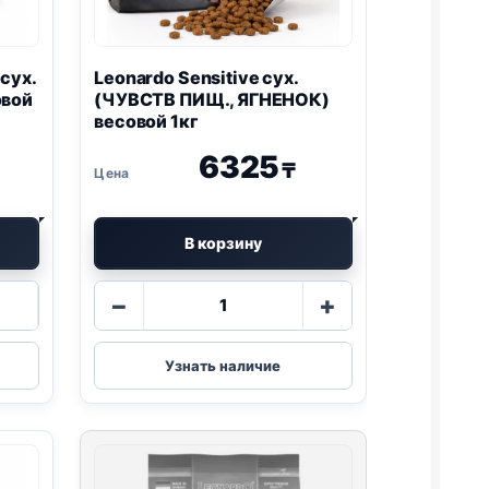
 сух.
Leonardo Sensitive сух.
овой
(ЧУВСТВ ПИЩ., ЯГНЕНОК)
весовой 1кг
6325
₸
В корзину
Количество
−
+
товара
Leonardo
Sensitive
Узнать наличие
сух.
(ЧУВСТВ
ПИЩ.,
ЯГНЕНОК)
весовой