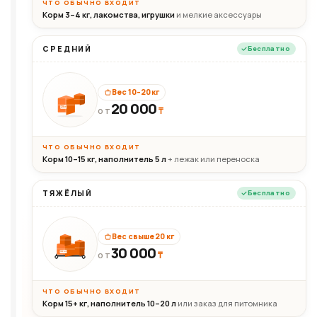
ЧТО ОБЫЧНО ВХОДИТ
Корм 3–4 кг, лакомства, игрушки
и мелкие аксессуары
СРЕДНИЙ
Бесплатно
Вес 10–20 кг
20 000
₸
20кг
ОТ
ЧТО ОБЫЧНО ВХОДИТ
Корм 10–15 кг, наполнитель 5 л
+ лежак или переноска
ТЯЖЁЛЫЙ
Бесплатно
Вес свыше 20 кг
30 000
₸
30+кг
ОТ
ЧТО ОБЫЧНО ВХОДИТ
Корм 15+ кг, наполнитель 10–20 л
или заказ для питомника