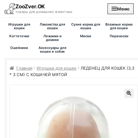
ZooZver.OK
Меню
товары для домашних животных
Игрушки для
Лакомства для
Сухие корма для
Влажные корма
На главную
кошек
кошек
кошек
для кошек
Когтеточки
Лежанки и
Миски
Переноски
домики
Каталог
Ошейники
Аксессуары для
кошек и собак
Наши магазины
Главная
Игрушки для кошек
ЛЕДЕНЕЦ ДЛЯ КОШЕК (3,3
* 3 СМ) С КОШАЧЕЙ МЯТОЙ
Вакансии