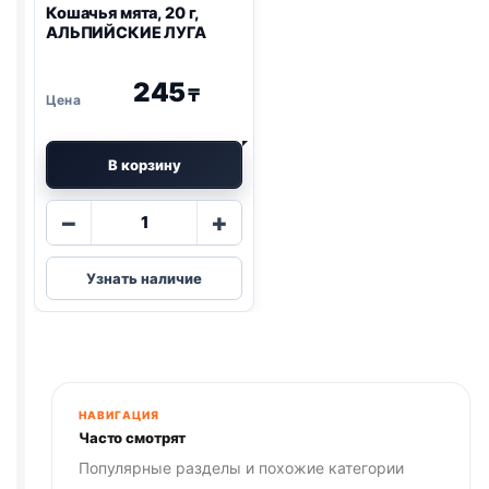
Кошачья мята, 20 г,
АЛЬПИЙСКИЕ ЛУГА
245
₸
В корзину
Количество
−
+
товара
Кошачья
Узнать наличие
мята,
20
г,
АЛЬПИЙСКИЕ
ЛУГА
НАВИГАЦИЯ
Часто смотрят
Популярные разделы и похожие категории