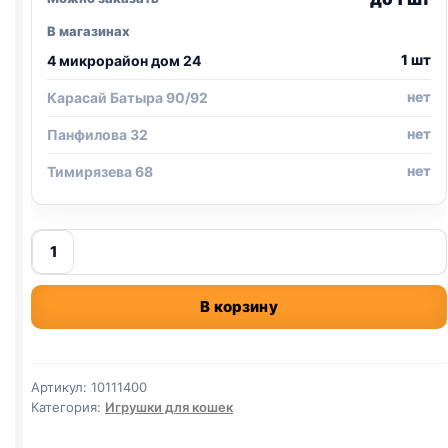
В магазинах
1 шт
4 микрорайон дом 24
нет
Карасай Батыра 90/92
нет
Панфилова 32
нет
Тимирязева 68
Количество
товара
Леденец
В корзину
для
кошек
(3,3
*
Артикул:
10111400
3
Категория:
Игрушки для кошек
см)
с