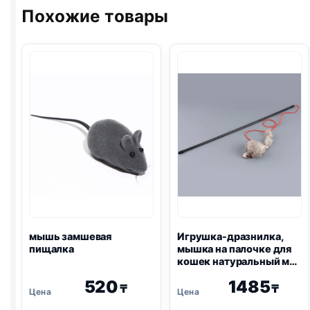
Похожие товары
кошачей
мятой
мышь замшевая
Игрушка-дразнилка,
пищалка
мышка на палочке для
кошек натуральный мех
(l=46 см), микс цвета
520
1485
₸
₸