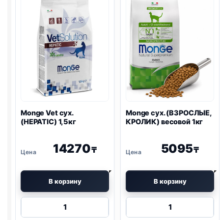
1кг
Monge Vet сух.
Monge сух. (ВЗРОСЛЫЕ,
(HEPATIC) 1,5кг
КРОЛИК) весовой 1кг
14270
5095
₸
₸
В корзину
В корзину
Количество
Количество
товара
товара