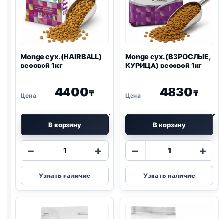
Monge сух. (HAIRBALL)
Monge сух. (ВЗРОСЛЫЕ,
весовой 1кг
КУРИЦА) весовой 1кг
4400
4830
₸
₸
В корзину
В корзину
Количество
Количество
−
+
−
+
товара
товара
Monge
Monge
Узнать наличие
Узнать наличие
сух.
сух.
(HAIRBALL)
(ВЗРОСЛЫЕ,
весовой
КУРИЦА)
1кг
весовой