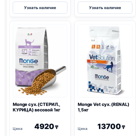
Monge
Monge
Узнать наличие
Узнать наличие
Vet
сух.
сух.
(ВЗРОСЛЫЕ,
(HEPATIC)
КРОЛИК)
1,5кг
весовой
1кг
Monge сух. (СТЕРИЛ.,
Monge Vet сух. (
RENAL
)
КУРИЦА) весовой 1кг
1,5кг
4920
13700
₸
₸