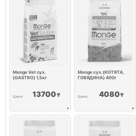
весовой
1кг
Monge Vet сух.
Monge сух. (КОТЯТА,
(
GASTRO
) 1,5кг
ГОВЯДИНА) 400г
13700
4080
₸
₸