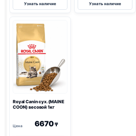
Узнать наличие
Узнать наличие
Plan
Plan
сух.
Elegant
(СТЕРИЛ.,
сух.
ЛОСОСЬ)
(Д/
весовой
ШЕРСТИ,
1кг
ЛОСОСЬ)
весовой
1кг
Royal Canin сух. (MAINE
COON) весовой 1кг
6670
₸