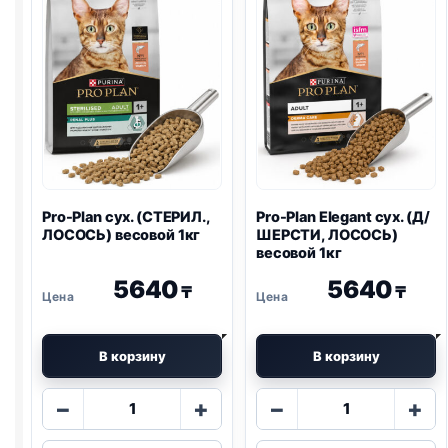
Pro-Plan
сух. (СТЕРИЛ.,
Pro-Plan
Elegant сух. (Д/
ЛОСОСЬ) весовой 1кг
ШЕРСТИ, ЛОСОСЬ)
весовой 1кг
5640
5640
₸
₸
В корзину
В корзину
Количество
Количество
−
+
−
+
товара
товара
Pro-
Pro-