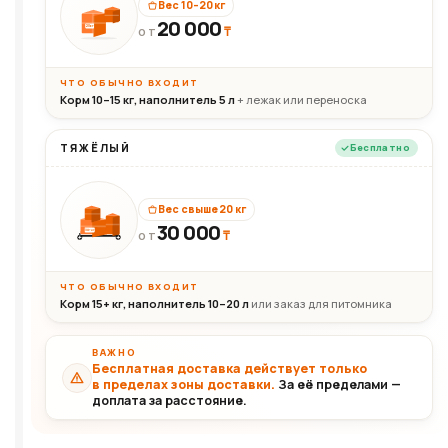
Вес 10–20 кг
20 000
₸
20кг
ОТ
ЧТО ОБЫЧНО ВХОДИТ
Корм 10–15 кг, наполнитель 5 л
+ лежак или переноска
ТЯЖЁЛЫЙ
Бесплатно
Вес свыше 20 кг
30 000
₸
30+кг
ОТ
ЧТО ОБЫЧНО ВХОДИТ
Корм 15+ кг, наполнитель 10–20 л
или заказ для питомника
ВАЖНО
Бесплатная доставка действует только
в пределах зоны доставки.
За её пределами —
доплата за расстояние.