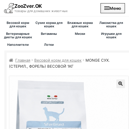
ZooZver.OK
Меню
товары для домашних животных
Весовой корм
Сухие корма для
Влажные корма
Лакомства для
На главную
для кошек
кошек
для кошек
кошек
Ветеринарные
Витамины
Миски
Игрушки для
диеты для кошек
кошек
Каталог
Наполнители
Лотки
Наши магазины
Главная
Весовой корм для кошек
MONGE СУХ.
(СТЕРИЛ., ФОРЕЛЬ) ВЕСОВОЙ 1КГ
Вакансии