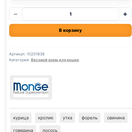
Количество
−
+
товара
Monge
В корзину
сух.
(СТЕРИЛ.,
ФОРЕЛЬ)
весовой
Артикул:
10201838
1кг
Категория:
Весовой корм для кошек
курица
кролик
утка
форель
свинина
говядина
лосось