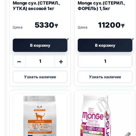
Monge сух. (СТЕРИЛ.,
Monge сух. (СТЕРИЛ.,
УТКА) весовой 1кг
ФОРЕЛЬ) 1,5кг
5330
11200
₸
₸
В корзину
В корзину
Количество
Количество
−
+
товара
товара
Monge
Monge
Узнать наличие
Узнать наличие
сух.
сух.
(СТЕРИЛ.,
(СТЕРИЛ.,
УТКА)
ФОРЕЛЬ)
весовой
1,5кг
1кг