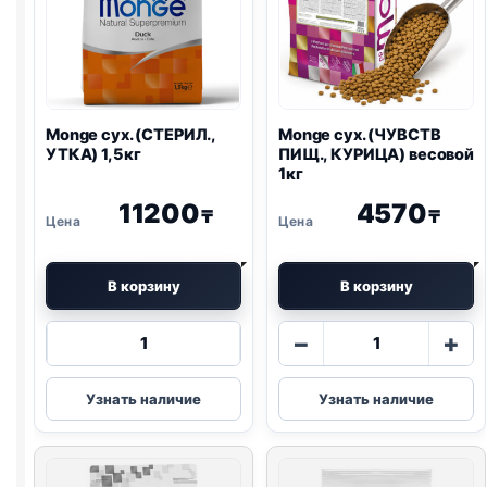
Monge сух. (СТЕРИЛ.,
Monge сух. (ЧУВСТВ
УТКА) 1,5кг
ПИЩ., КУРИЦА) весовой
1кг
11200
4570
₸
₸
В корзину
В корзину
Количество
Количество
−
+
товара
товара
Monge
Monge
Узнать наличие
Узнать наличие
сух.
сух.
(СТЕРИЛ.,
(ЧУВСТВ
УТКА)
ПИЩ.,
1,5кг
КУРИЦА)