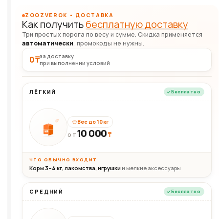
ZOOZVEROK • ДОСТАВКА
Как получить
бесплатную доставку
Три простых порога по весу и сумме. Скидка применяется
автоматически
, промокоды не нужны.
за доставку
0 ₸
при выполнении условий
ЛЁГКИЙ
Бесплатно
Вес до 10 кг
10 000
10кг
₸
ОТ
ЧТО ОБЫЧНО ВХОДИТ
Корм 3–4 кг, лакомства, игрушки
и мелкие аксессуары
СРЕДНИЙ
Бесплатно