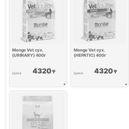
Monge Vet сух.
Monge Vet сух.
(
URINARY
) 400г
(HEPATIC) 400г
4320
4320
₸
₸