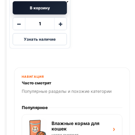
В корзину
Количество
−
+
товара
Royal
Узнать наличие
Canin
сух.
(MAINE
COON)
весовой
1кг
НАВИГАЦИЯ
Часто смотрят
Популярные разделы и похожие категории
Популярное
Влажные корма для
›
кошек
часто смотрят