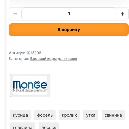
Количество
−
+
товара
Monge
В корзину
сух.
(СТЕРИЛ.,
КУРИЦА)
весовой
Артикул:
1013206
1кг
Категория:
Весовой корм для кошек
курица
форель
кролик
утка
свинина
говядина
лосось