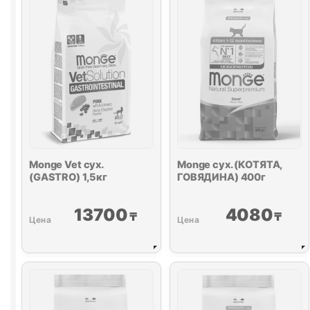
весовой
1кг
Monge Vet сух.
Monge сух. (КОТЯТА,
(
GASTRO
) 1,5кг
ГОВЯДИНА) 400г
13700
4080
₸
₸