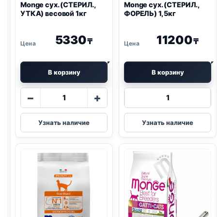
Monge сух. (СТЕРИЛ.,
Monge сух. (СТЕРИЛ.,
УТКА) весовой 1кг
ФОРЕЛЬ) 1,5кг
5330
11200
₸
₸
В корзину
В корзину
Количество
Количество
−
+
товара
товара
Monge
Monge
Узнать наличие
Узнать наличие
сух.
сух.
(СТЕРИЛ.,
(СТЕРИЛ.,
УТКА)
ФОРЕЛЬ)
весовой
1,5кг
1кг