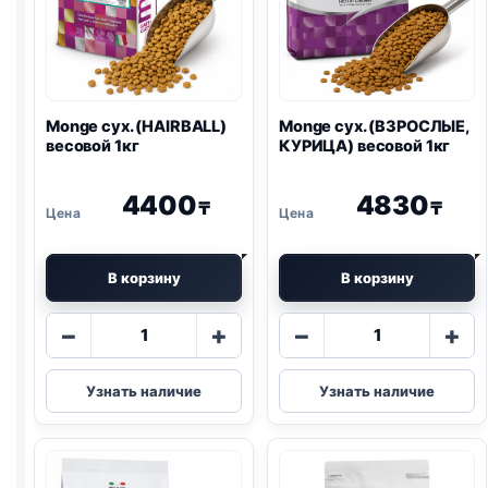
Monge сух. (HAIRBALL)
Monge сух. (ВЗРОСЛЫЕ,
весовой 1кг
КУРИЦА) весовой 1кг
4400
4830
₸
₸
В корзину
В корзину
Количество
Количество
−
+
−
+
товара
товара
Monge
Monge
Узнать наличие
Узнать наличие
сух.
сух.
(HAIRBALL)
(ВЗРОСЛЫЕ,
весовой
КУРИЦА)
1кг
весовой