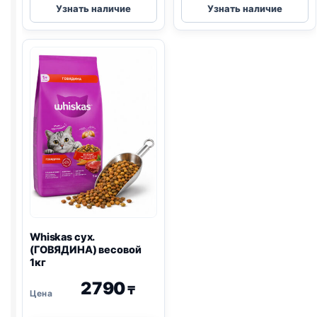
Узнать наличие
Узнать наличие
Plan
Plan
Elegant
сух.
сух.
(СТЕРИЛ.,
(Д/
КРОЛИК)
ШЕРСТИ,
весовой
ЛОСОСЬ)
1кг
весовой
1кг
Whiskas сух.
(ГОВЯДИНА) весовой
1кг
2790
₸