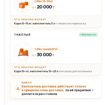
Вес 10–20 кг
20 000
₸
20кг
ОТ
ЧТО ОБЫЧНО ВХОДИТ
Корм 10–15 кг, наполнитель 5 л
+ лежак или переноска
ТЯЖЁЛЫЙ
Бесплатно
Вес свыше 20 кг
30 000
₸
30+кг
ОТ
ЧТО ОБЫЧНО ВХОДИТ
Корм 15+ кг, наполнитель 10–20 л
или заказ для питомника
ВАЖНО
Бесплатная доставка действует только
в пределах зоны доставки.
За её пределами —
доплата за расстояние.