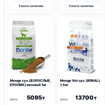
Monge
Monge
Узнать наличие
Узнать наличие
сух.
Vet
(СТЕРИЛ.,
сух.
ФОРЕЛЬ)
(HEPATIC)
весовой
1,5кг
1кг
Monge сух. (ВЗРОСЛЫЕ,
Monge Vet сух. (
RENAL
)
КРОЛИК) весовой 1кг
1,5кг
5095
13700
₸
₸