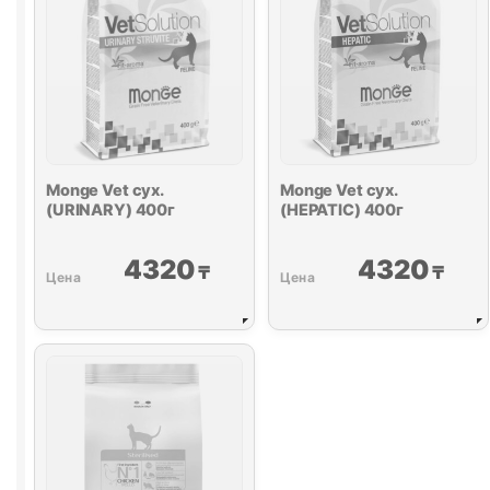
Monge Vet сух.
Monge Vet сух.
(
URINARY
) 400г
(HEPATIC) 400г
4320
4320
₸
₸