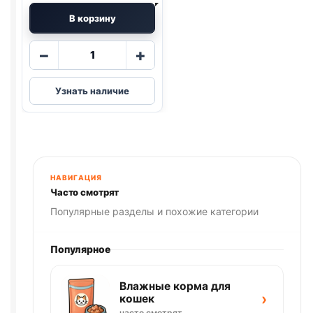
В корзину
Количество
−
+
товара
Whiskas
Узнать наличие
сух.
(ГОВЯДИНА)
весовой
1кг
НАВИГАЦИЯ
Часто смотрят
Популярные разделы и похожие категории
Популярное
Влажные корма для
›
кошек
часто смотрят