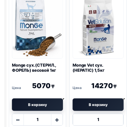
1кг
Monge сух. (СТЕРИЛ.,
Monge Vet сух.
ФОРЕЛЬ) весовой 1кг
(HEPATIC) 1,5кг
5070
14270
₸
₸
В корзину
В корзину
Количество
Количество
−
+
товара
товара