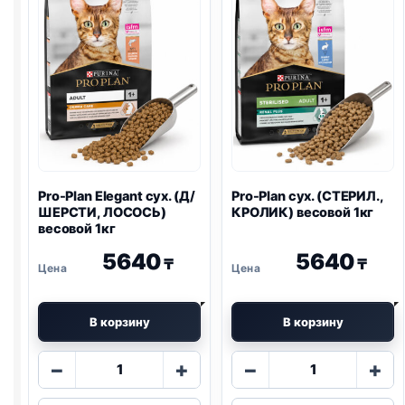
Pro-Plan
Elegant сух. (Д/
Pro-Plan
сух. (СТЕРИЛ.,
ШЕРСТИ, ЛОСОСЬ)
КРОЛИК) весовой 1кг
весовой 1кг
5640
5640
₸
₸
В корзину
В корзину
Количество
Количество
−
+
−
+
товара
товара
Pro-
Pro-