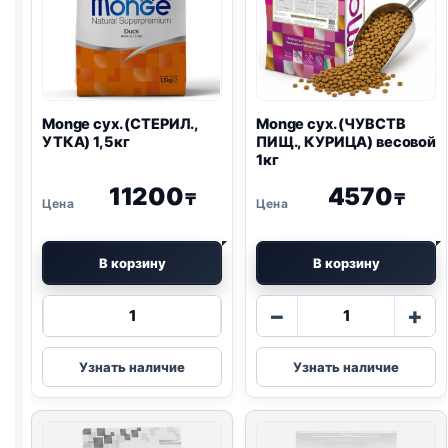
Monge сух. (СТЕРИЛ.,
Monge сух. (ЧУВСТВ
УТКА) 1,5кг
ПИЩ., КУРИЦА) весовой
1кг
11200
4570
₸
₸
В корзину
В корзину
Количество
Количество
−
+
товара
товара
Monge
Monge
Узнать наличие
Узнать наличие
сух.
сух.
(СТЕРИЛ.,
(ЧУВСТВ
УТКА)
ПИЩ.,
1,5кг
КУРИЦА)