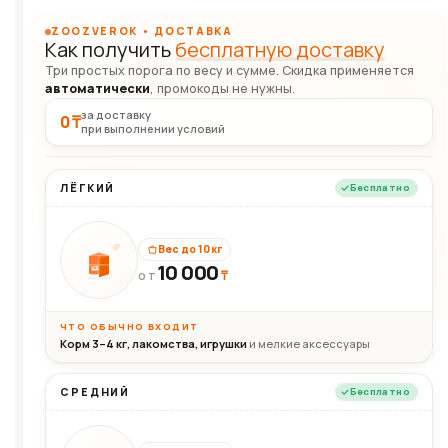
ZOOZVEROK • ДОСТАВКА
Как получить
бесплатную доставку
Три простых порога по весу и сумме. Скидка применяется
автоматически
, промокоды не нужны.
за доставку
0 ₸
при выполнении условий
ЛЁГКИЙ
Бесплатно
Вес до 10 кг
10 000
10кг
₸
ОТ
ЧТО ОБЫЧНО ВХОДИТ
Корм 3–4 кг, лакомства, игрушки
и мелкие аксессуары
СРЕДНИЙ
Бесплатно