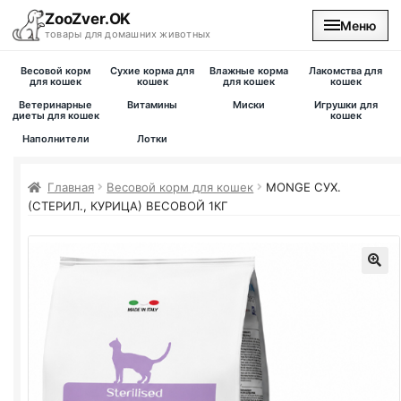
ZooZver.OK
Меню
товары для домашних животных
Весовой корм
Сухие корма для
Влажные корма
Лакомства для
На главную
для кошек
кошек
для кошек
кошек
Ветеринарные
Витамины
Миски
Игрушки для
диеты для кошек
кошек
Каталог
Наполнители
Лотки
Наши магазины
Главная
Весовой корм для кошек
MONGE СУХ.
(СТЕРИЛ., КУРИЦА) ВЕСОВОЙ 1КГ
Вакансии