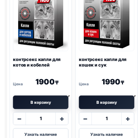
контрсекс капли для
контрсекс капли для
котов и кобелей
кошек и сук
1900
1990
₸
₸
В корзину
В корзину
Количество
Количество
−
+
−
+
товара
товара
контрсекс
контрсекс
Узнать наличие
Узнать наличие
капли
капли