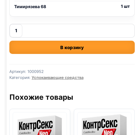
1 шт
Тимирязева 68
Количество
товара
кот
В корзину
баюн
таблетки
уп.
50
Артикул:
1000952
табл.
Категория:
Успокаивающие средства
Похожие товары