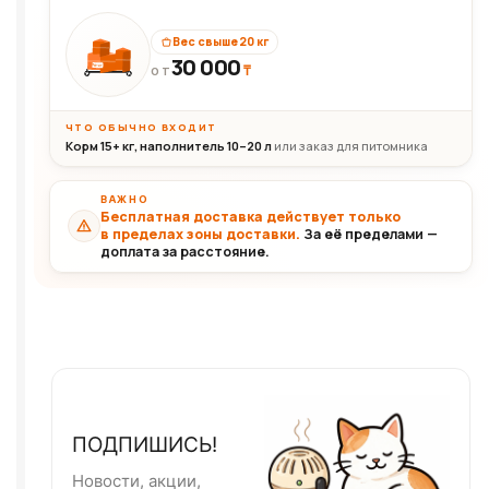
Вес свыше 20 кг
30 000
₸
30+кг
ОТ
ЧТО ОБЫЧНО ВХОДИТ
Корм 15+ кг, наполнитель 10–20 л
или заказ для питомника
ВАЖНО
Бесплатная доставка действует только
в пределах зоны доставки.
За её пределами —
доплата за расстояние.
ПОДПИШИСЬ!
Новости, акции,