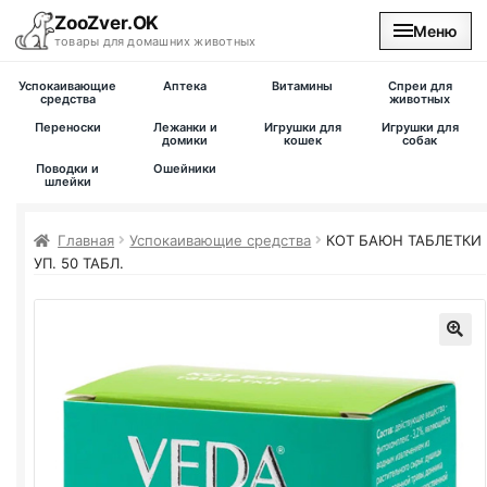
ZooZver.OK
Меню
товары для домашних животных
Успокаивающие
Аптека
Витамины
Спреи для
На главную
средства
животных
Переноски
Лежанки и
Игрушки для
Игрушки для
домики
кошек
собак
Каталог
Поводки и
Ошейники
шлейки
Наши магазины
Главная
Успокаивающие средства
КОТ БАЮН ТАБЛЕТКИ
УП. 50 ТАБЛ.
Вакансии