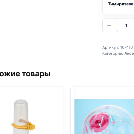
Тимирязева
Количе
−
товара
Кормуш
130
Артикул:
107410
мл,
Категория:
Аксе
TRIXIE
микс
ожие товары
цветов