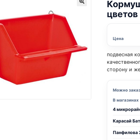
Кормуш
цветов
Цена
подвесная ко
качественно
сторону и ж
Можно зака
В магазинах
4 микрорай
Карасай Ба
Панфилова 