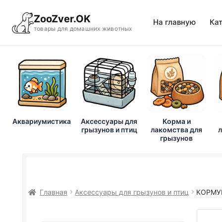
ZooZver.OK
На главную
Ка
товары для домашних животных
Аквариумистика
Аксессуары для
Корма и
грызунов и птиц
лакомства для
л
грызунов
Главная
Аксессуары для грызунов и птиц
КОРМУШ