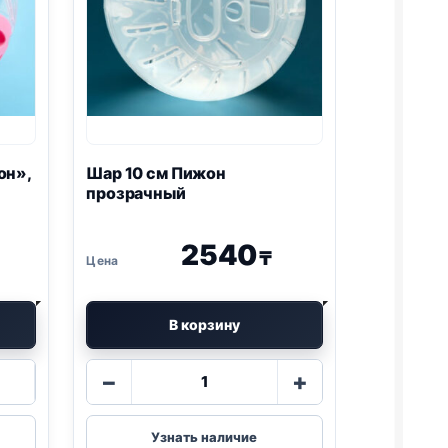
он»,
Шар 10 см Пижон
прозрачный
2540
₸
В корзину
Количество
−
+
товара
Шар
10
Узнать наличие