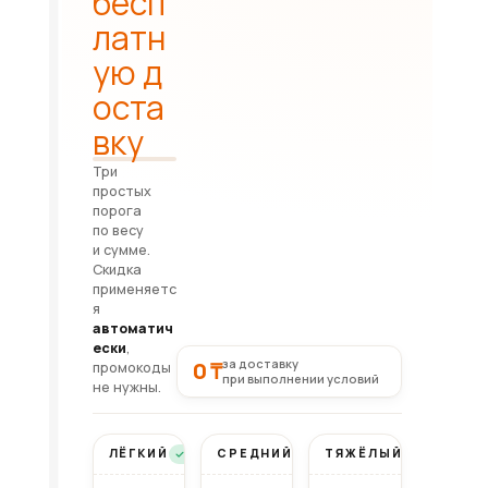
бесп
латн
ую д
оста
вку
Три
простых
порога
по весу
и сумме.
Скидка
применяетс
я
автоматич
ески
,
за доставку
0 ₸
промокоды
при выполнении условий
не нужны.
ЛЁГКИЙ
СРЕДНИЙ
ТЯЖЁЛЫЙ
Бесплатно
Бесплатно
Бесплатно