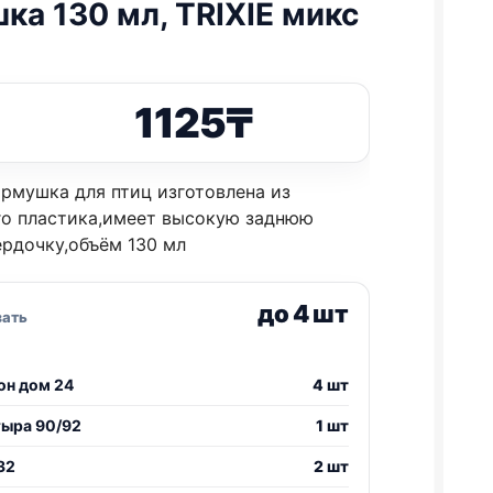
ка 130 мл, TRIXIE микс
1125
₸
рмушка для птиц изготовлена из
го пластика,имеет высокую заднюю
ердочку,объём 130 мл
до 4 шт
зать
он дом 24
4 шт
тыра 90/92
1 шт
32
2 шт