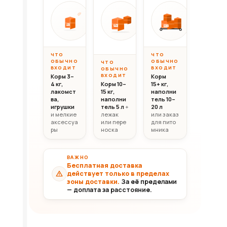
Вес до 10 кг
Вес 10–20 кг
Вес свыш
ОТ
ОТ
ОТ
10 000
20 000
30 0
10кг
20кг
30+кг
₸
₸
ЧТО
ЧТО
ОБЫЧНО
ОБЫЧНО
ЧТО
ВХОДИТ
ВХОДИТ
ОБЫЧНО
ВХОДИТ
Корм 3–
Корм
4 кг,
Корм 10–
15+ кг,
лакомст
15 кг,
наполни
ва,
наполни
тель 10–
игрушки
тель 5 л
+
20 л
и мелкие
лежак
или заказ
аксессуа
или пере
для пито
ры
носка
мника
ВАЖНО
Бесплатная доставка
действует только в пределах
зоны доставки.
За её пределами
— доплата за расстояние.