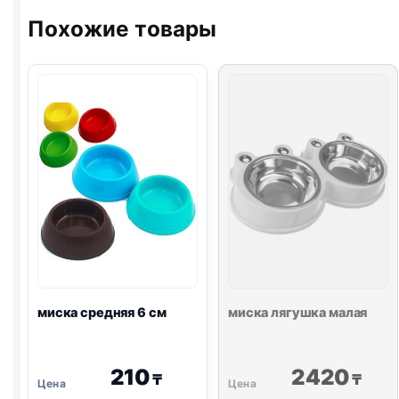
30*40
Похожие товары
см
миска средняя 6 см
миска лягушка малая
210
2420
₸
₸