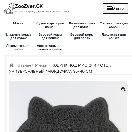
ZooZver.OK
Меню
товары для домашних животных
Миски
Сухие корма для
Влажные корма
Сухие корма для
На главную
кошек
для кошек
собак
Влажные корма
Весовой корм
Весовой корм
Лакомства для
для собак
для кошек
для собак
кошек
Каталог
Лакомства для
Аксессуары для
собак
кошек и собак
Наши магазины
Главная
Миски
КОВРИК ПОД МИСКУ И ЛОТОК
УНИВЕРСАЛЬНЫЙ "МОРДОЧКА", 30*40 СМ
Вакансии