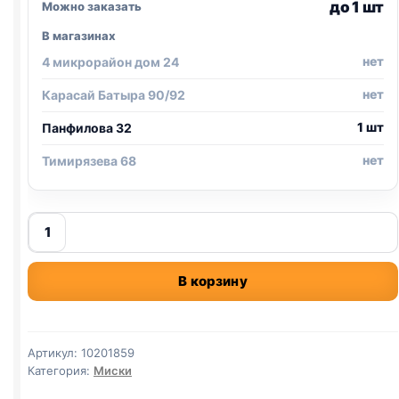
до 1 шт
Можно заказать
В магазинах
нет
4 микрорайон дом 24
нет
Карасай Батыра 90/92
1 шт
Панфилова 32
нет
Тимирязева 68
Количество
товара
Коврик
В корзину
под
миску
и
лоток
Артикул:
10201859
универсальный
Категория:
Миски
"Мордочка",