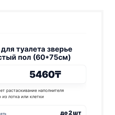
 для туалета зверье
стый пол (60*75см)
5460
₸
ет растаскивание наполнителя
 из лотка или клетки
до 2 шт
зать