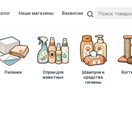
талог
Наши магазины
Вакансии
Пеленки
Спреи для
Шампуни и
Когт
животных
средства
гигиены