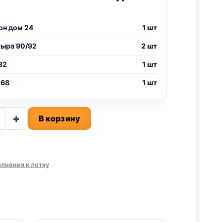
он дом 24
1 шт
тыра 90/92
2 шт
32
1 шт
 68
1 шт
ство
+
В корзину
а
лнения к лотку
м)