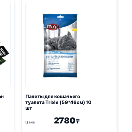
ан
Пакеты для кошачьего
туалета Trixie (59*46см) 10
шт
2780
₸