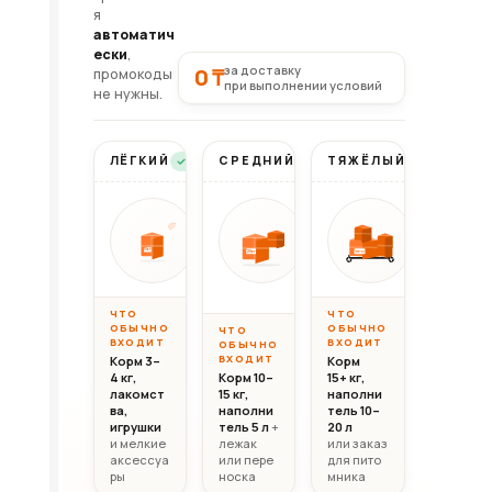
я
автоматич
ески
,
за доставку
0 ₸
промокоды
при выполнении условий
не нужны.
ЛЁГКИЙ
СРЕДНИЙ
ТЯЖЁЛЫЙ
Бесплатно
Бесплатно
Бесплатно
Вес до 10 кг
Вес 10–20 кг
Вес свыш
ОТ
ОТ
ОТ
10 000
20 000
30 0
10кг
30+кг
20кг
₸
₸
ЧТО
ЧТО
ОБЫЧНО
ОБЫЧНО
ЧТО
ВХОДИТ
ВХОДИТ
ОБЫЧНО
ВХОДИТ
Корм 3–
Корм
4 кг,
Корм 10–
15+ кг,
лакомст
15 кг,
наполни
ва,
наполни
тель 10–
игрушки
тель 5 л
+
20 л
и мелкие
лежак
или заказ
аксессуа
или пере
для пито
ры
носка
мника