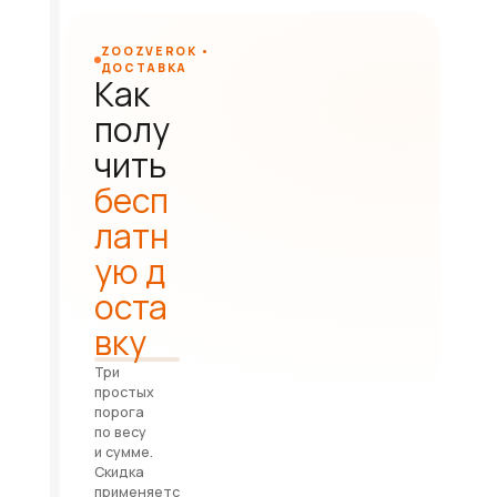
ZOOZVEROK •
ДОСТАВКА
Как
полу
чить
бесп
латн
ую д
оста
вку
Три
простых
порога
по весу
и сумме.
Скидка
применяетс