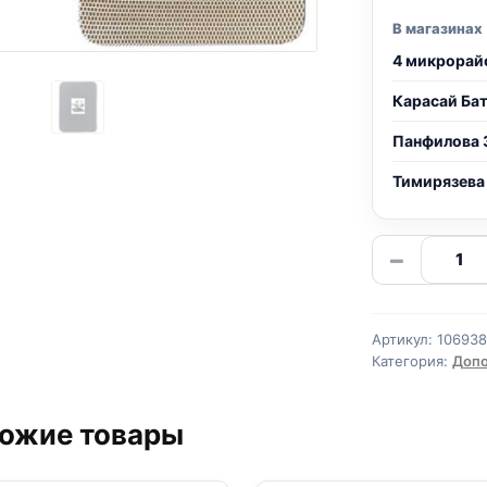
В магазинах
4 микрорай
Карасай Ба
Панфилова 
Тимирязева
Количе
−
товара
Коврик
для
Артикул:
106938
туалет
Категория:
Допо
зверье
мое
ожие товары
чистый
пол
(60*75с