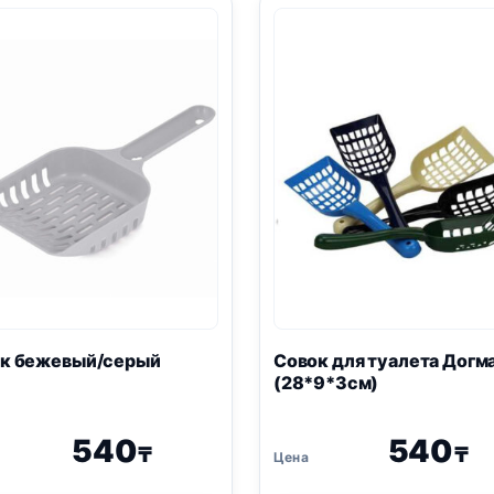
ок бежевый/серый
Совок для туалета Догм
(28*9*3см)
540
540
₸
₸