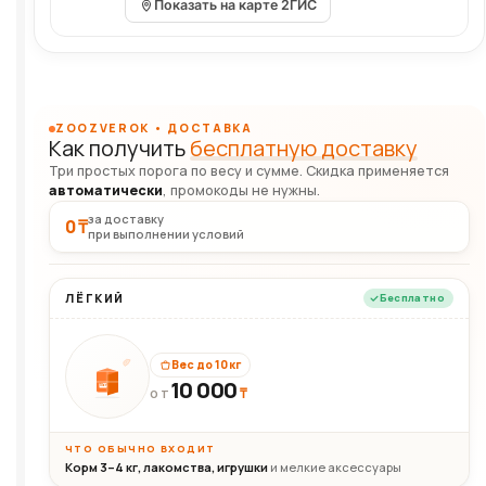
Показать на карте 2ГИС
ZOOZVEROK • ДОСТАВКА
Как получить
бесплатную доставку
Три простых порога по весу и сумме. Скидка применяется
автоматически
, промокоды не нужны.
за доставку
0 ₸
при выполнении условий
ЛЁГКИЙ
Бесплатно
Вес до 10 кг
10 000
10кг
₸
ОТ
ЧТО ОБЫЧНО ВХОДИТ
Корм 3–4 кг, лакомства, игрушки
и мелкие аксессуары