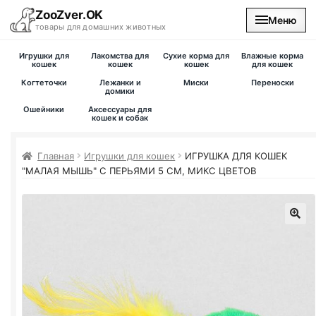
ZooZver.OK
Меню
товары для домашних животных
Игрушки для
Лакомства для
Сухие корма для
Влажные корма
На главную
кошек
кошек
кошек
для кошек
Когтеточки
Лежанки и
Миски
Переноски
домики
Каталог
Ошейники
Аксессуары для
кошек и собак
Наши магазины
Главная
Игрушки для кошек
ИГРУШКА ДЛЯ КОШЕК
"МАЛАЯ МЫШЬ" С ПЕРЬЯМИ 5 СМ, МИКС ЦВЕТОВ
Вакансии