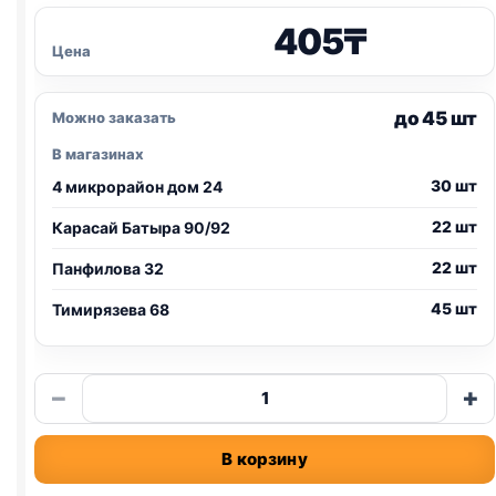
405
₸
Цена
до 45 шт
Можно заказать
В магазинах
30 шт
4 микрорайон дом 24
22 шт
Карасай Батыра 90/92
22 шт
Панфилова 32
45 шт
Тимирязева 68
Количество
−
+
товара
Игрушка
В корзину
для
кошек