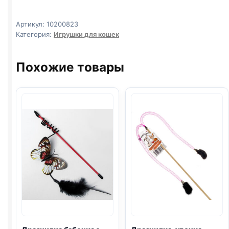
"Малая
мышь"
Артикул:
10200823
с
Категория:
Игрушки для кошек
перьями
5
Похожие товары
см,
микс
цветов