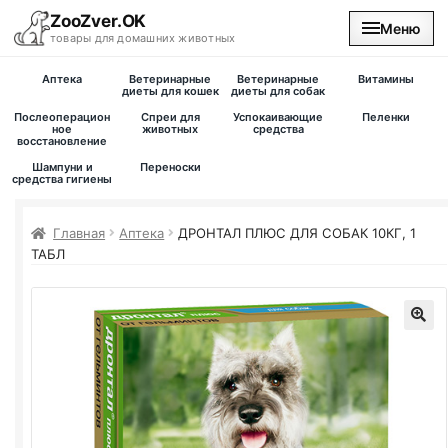
ZooZver.OK
Меню
товары для домашних животных
Аптека
Ветеринарные
Ветеринарные
Витамины
На главную
диеты для кошек
диеты для собак
Послеоперацион
Спреи для
Успокаивающие
Пеленки
ное
животных
средства
восстановление
Каталог
Шампуни и
Переноски
средства гигиены
Наши магазины
Главная
Аптека
ДРОНТАЛ ПЛЮС ДЛЯ СОБАК 10КГ, 1
Вакансии
ТАБЛ