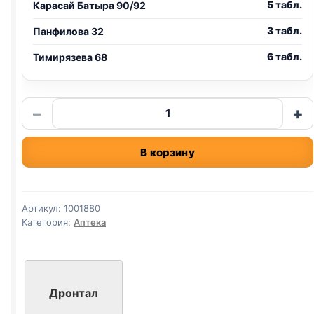
5 табл.
Карасай Батыра 90/92
3 табл.
Панфилова 32
6 табл.
Тимирязева 68
Количество
−
+
товара
ДРОНТАЛ
В корзину
ПЛЮС
для
собак
10кг,
Артикул:
1001880
1
Категория:
Аптека
табл
Дронтал