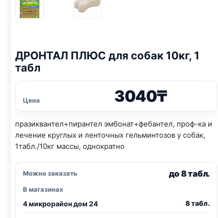
ДРОНТАЛ ПЛЮС для собак 10кг, 1
табл
3040
₸
Цена
празиквантел+пирантел эмбонат+фебантел, проф-ка и
лечение круглых и ленточных гельминтозов у собак,
1табл./10кг массы, однократно
до 8 табл.
Можно заказать
В магазинах
8 табл.
4 микрорайон дом 24