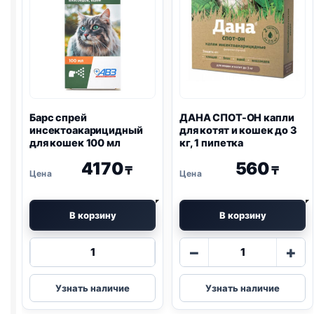
Барс спрей
ДАНА СПОТ-ОН капли
инсектоакарицидный
для котят и кошек до 3
для кошек 100 мл
кг, 1 пипетка
4170
560
₸
₸
В корзину
В корзину
Количество
Количество
−
+
товара
товара
Барс
ДАНА
Узнать наличие
Узнать наличие
спрей
СПОТ-
инсектоакарицидный
ОН