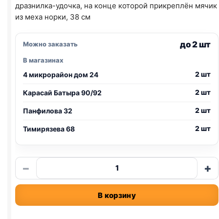
дразнилка-удочка, на конце которой прикреплён мячик
из меха норки, 38 см
до 2 шт
Можно заказать
В магазинах
2 шт
4 микрорайон дом 24
2 шт
Карасай Батыра 90/92
2 шт
Панфилова 32
2 шт
Тимирязева 68
Количество
−
+
товара
Дразнилка-
В корзину
удочка
"Норковый
мячик",