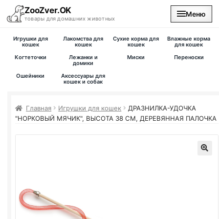
ZooZver.OK
Меню
товары для домашних животных
Игрушки для
Лакомства для
Сухие корма для
Влажные корма
На главную
кошек
кошек
кошек
для кошек
Когтеточки
Лежанки и
Миски
Переноски
домики
Каталог
Ошейники
Аксессуары для
кошек и собак
Наши магазины
Главная
Игрушки для кошек
ДРАЗНИЛКА-УДОЧКА
"НОРКОВЫЙ МЯЧИК", ВЫСОТА 38 СМ, ДЕРЕВЯННАЯ ПАЛОЧКА
Вакансии