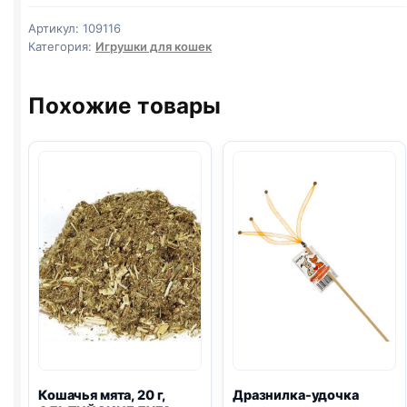
высота
Артикул:
109116
38
Категория:
Игрушки для кошек
см,
деревянная
Похожие товары
палочка
Кошачья мята, 20 г,
Дразнилка-удочка