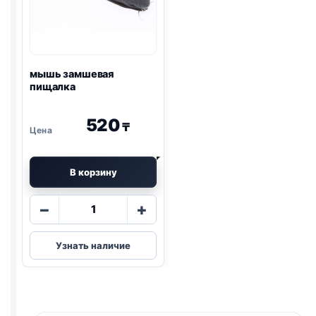
мышь замшевая
пищалка
520
₸
В корзину
Количество
−
+
товара
мышь
Узнать наличие
замшевая
пищалка