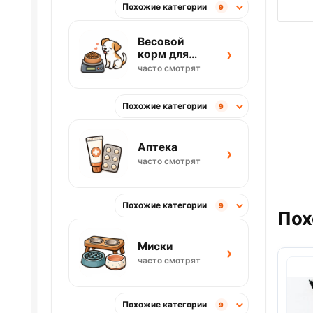
Похожие категории
9
Весовой
›
корм для
собак
часто смотрят
Похожие категории
9
Аптека
›
часто смотрят
Похожие категории
9
Пох
Миски
›
часто смотрят
Похожие категории
9