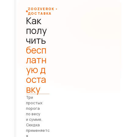
ZOOZVEROK •
ДОСТАВКА
Как
полу
чить
бесп
латн
ую д
оста
вку
Три
простых
порога
по весу
и сумме.
Скидка
применяетс
я