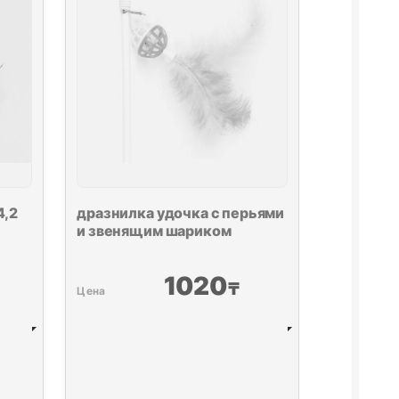
4,2
дразнилка удочка с перьями
и звенящим шариком
1020
₸