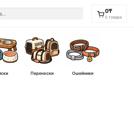
0
₸
0 товара
ски
Переноски
Ошейники