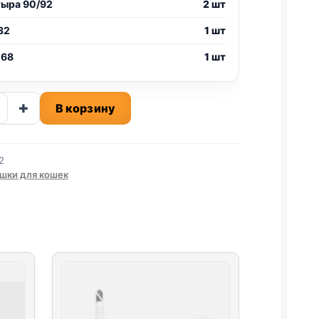
тыра 90/92
2 шт
32
1 шт
 68
1 шт
ство
+
В корзину
лка
2
шки для кошек
ом