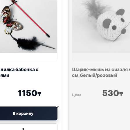
нилка бабочка с
Шарик-мышь из сизаля 
ьями
см, белый/розовый
1150
530
₸
₸
В корзину
Количество