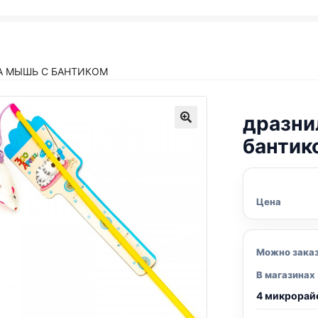
А МЫШЬ С БАНТИКОМ
дразни
бантик
Цена
Можно зака
В магазинах
4 микрорай