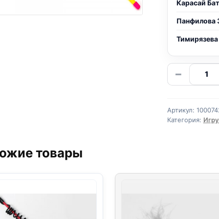
Карасай Ба
Панфилова 
Тимирязева
Количе
−
товара
дразни
удочка
Артикул:
100074
мышь
Категория:
Игру
с
бантик
ожие товары