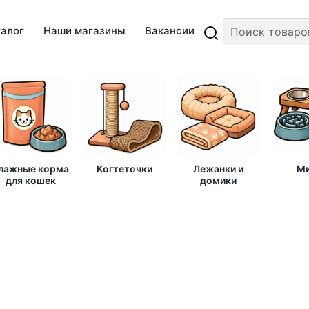
талог
Наши магазины
Вакансии
лажные корма
Когтеточки
Лежанки и
Ми
для кошек
домики