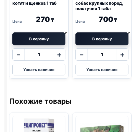
котят и щенков 1 таб
собак крупных пород,
поштучно 1 табл
270
700
₸
₸
В корзину
В корзину
Количество
Количество
−
+
−
+
товара
товара
дирофен
ДИРОФЕН
Узнать наличие
Узнать наличие
таблетки
ПЛЮС
для
для
котят
собак
и
крупных
щенков
пород,
Похожие товары
1
поштучно
таб
1
табл