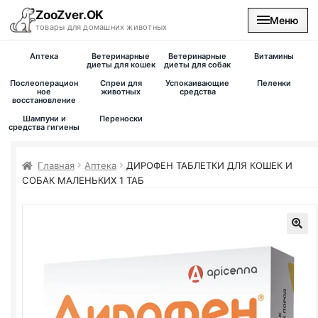
ZooZver.OK
Меню
товары для домашних животных
Аптека
Ветеринарные
Ветеринарные
Витамины
На главную
диеты для кошек
диеты для собак
Послеоперацион
Спреи для
Успокаивающие
Пеленки
ное
животных
средства
восстановление
Каталог
Шампуни и
Переноски
средства гигиены
Наши магазины
Главная
Аптека
ДИРОФЕН ТАБЛЕТКИ ДЛЯ КОШЕК И
Вакансии
СОБАК МАЛЕНЬКИХ 1 ТАБ