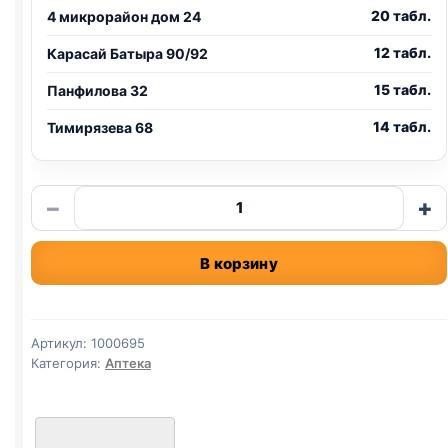
20 табл.
4 микрорайон дом 24
12 табл.
Карасай Батыра 90/92
15 табл.
Панфилова 32
14 табл.
Тимирязева 68
Количество
−
+
товара
дирофен
В корзину
таблетки
для
кошек
и
Артикул:
1000695
собак
Категория:
Аптека
маленьких
1
таб