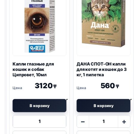
Капли глазные для
ДАНА СПОТ-ОН капли
кошек и собак
для котят и кошек до 3
Ципровет, 10мл
кг, 1 пипетка
3120
560
₸
₸
В корзину
В корзину
Количество
Количество
−
+
товара
товара
Капли
ДАНА