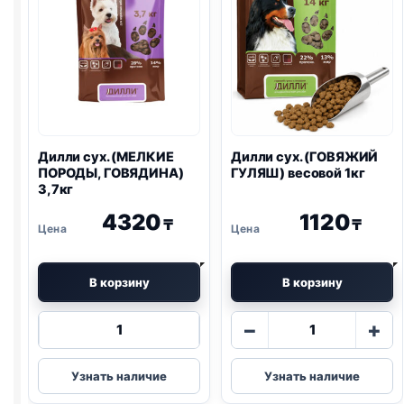
Дилли сух. (МЕЛКИЕ
Дилли сух. (ГОВЯЖИЙ
ПОРОДЫ, ГОВЯДИНА)
ГУЛЯШ) весовой 1кг
3,7кг
4320
1120
₸
₸
В корзину
В корзину
Количество
Количество
−
+
товара
товара
Дилли
Дилли
Узнать наличие
Узнать наличие
сух.
сух.