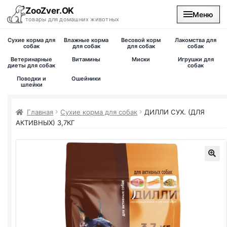
ZooZver.OK
Меню
товары для домашних животных
Сухие корма для
Влажные корма
Весовой корм
Лакомства для
На главную
собак
для собак
для собак
собак
Ветеринарные
Витамины
Миски
Игрушки для
диеты для собак
собак
Каталог
Поводки и
Ошейники
шлейки
Наши магазины
Главная
Сухие корма для собак
ДИЛЛИ СУХ. (ДЛЯ
АКТИВНЫХ) 3,7КГ
Вакансии