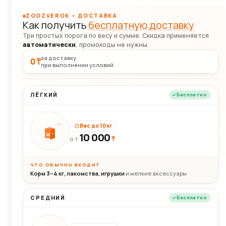
ZOOZVEROK • ДОСТАВКА
Как получить
бесплатную доставку
Три простых порога по весу и сумме. Скидка применяется
автоматически
, промокоды не нужны.
за доставку
0 ₸
при выполнении условий
ЛЁГКИЙ
Бесплатно
Вес до 10 кг
10 000
10кг
₸
ОТ
ЧТО ОБЫЧНО ВХОДИТ
Корм 3–4 кг, лакомства, игрушки
и мелкие аксессуары
СРЕДНИЙ
Бесплатно