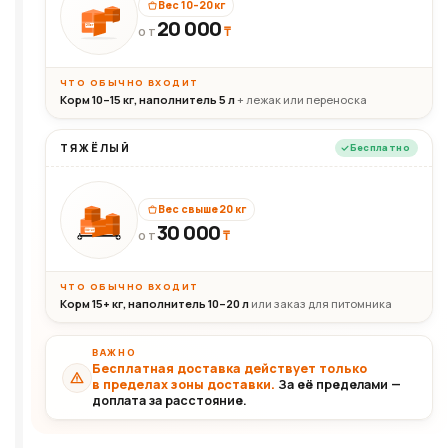
Вес 10–20 кг
20 000
₸
20кг
ОТ
ЧТО ОБЫЧНО ВХОДИТ
Корм 10–15 кг, наполнитель 5 л
+ лежак или переноска
ТЯЖЁЛЫЙ
Бесплатно
Вес свыше 20 кг
30 000
₸
30+кг
ОТ
ЧТО ОБЫЧНО ВХОДИТ
Корм 15+ кг, наполнитель 10–20 л
или заказ для питомника
ВАЖНО
Бесплатная доставка действует только
в пределах зоны доставки.
За её пределами —
доплата за расстояние.