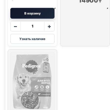
14900
₸
В корзину
Количество
−
+
товара
Chappi
Узнать наличие
сух.
(ГОВЯДИНА
ПО-
ДОМАШНЕМУ)
600г