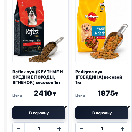
Reflex сух. (КРУПНЫЕ И
Pedigree сух.
СРЕДНИЕ ПОРОДЫ,
(ГОВЯДИНА) весовой
ЯГНЕНОК) весовой 1кг
1кг
2410
1875
₸
₸
В корзину
В корзину
Количество
Количество
−
+
−
+