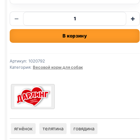
Количество
−
+
товара
Darling
В корзину
сух.
(МЯСО,
ОВОЩИ)
весовой
Артикул:
1020792
1кг
Категория:
Весовой корм для собак
ягнёнок
телятина
говядина