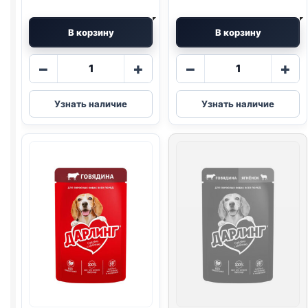
В корзину
В корзину
Количество
Количество
−
+
−
+
товара
товара
Darling
Darling
Узнать наличие
Узнать наличие
(ЯГНЕНОК)
(ТЕЛЯТИНА)
75г
75г