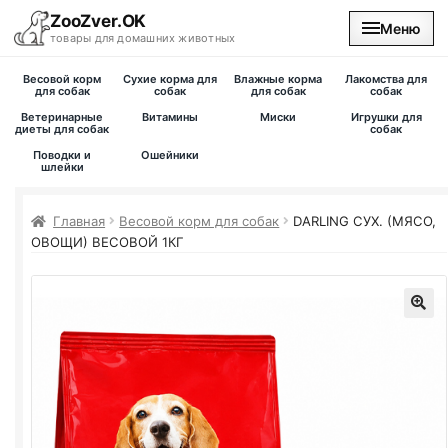
ZooZver.OK
Меню
товары для домашних животных
Весовой корм
Сухие корма для
Влажные корма
Лакомства для
На главную
для собак
собак
для собак
собак
Ветеринарные
Витамины
Миски
Игрушки для
диеты для собак
собак
Каталог
Поводки и
Ошейники
шлейки
Наши магазины
Главная
Весовой корм для собак
DARLING СУХ. (МЯСО,
ОВОЩИ) ВЕСОВОЙ 1КГ
Вакансии