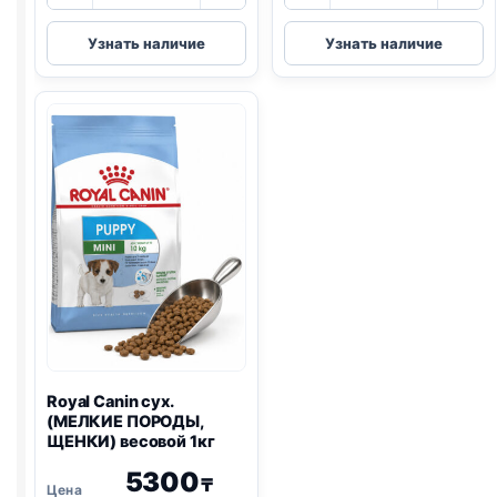
товара
товара
Reflex
Pedigree
Узнать наличие
Узнать наличие
сух.
сух.
(КРУПНЫЕ
(ГОВЯДИНА)
И
весовой
СРЕДНИЕ
1кг
ПОРОДЫ,
ЯГНЕНОК)
весовой
1кг
Royal Canin сух.
(МЕЛКИЕ ПОРОДЫ,
ЩЕНКИ) весовой 1кг
5300
₸