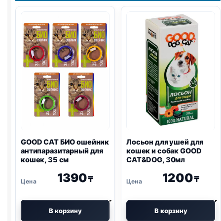
GOOD CAT БИО ошейник
Лосьон для ушей для
антипаразитарный для
кошек и собак GOOD
кошек, 35 см
CAT&DOG, 30мл
1390
1200
₸
₸
В корзину
В корзину