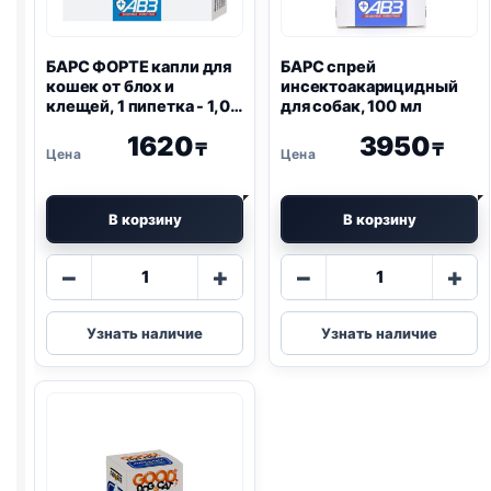
БАРС ФОРТЕ капли для
БАРС спрей
кошек от блох и
инсектоакарицидный
клещей, 1 пипетка - 1,0
для собак, 100 мл
мл
1620
3950
₸
₸
В корзину
В корзину
Количество
Количество
−
+
−
+
товара
товара
БАРС
БАРС
Узнать наличие
Узнать наличие
ФОРТЕ
спрей
капли
инсектоакар
для
для
кошек
собак,
от
100
блох
мл