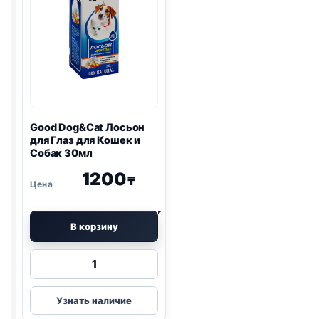
и
клещей,
1
пипетка
-
1,0
мл
Good Dog&Cat Лосьон
для Глаз для Кошек и
Собак 30мл
1200
₸
В корзину
Количество
товара
Good
Узнать наличие
Dog&Cat