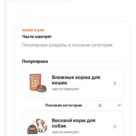
Лосьон
для
Глаз
для
Кошек
НАВИГАЦИЯ
и
Часто смотрят
Собак
Популярные разделы и похожие категории
30мл
Популярное
Влажные корма для
›
кошек
часто смотрят
Похожие категории
9
Весовой корм для
›
собак
часто смотрят