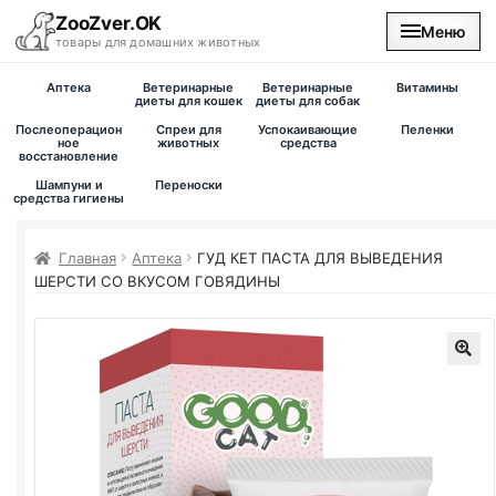
ZooZver.OK
Меню
товары для домашних животных
Аптека
Ветеринарные
Ветеринарные
Витамины
На главную
диеты для кошек
диеты для собак
Послеоперацион
Спреи для
Успокаивающие
Пеленки
ное
животных
средства
восстановление
Каталог
Шампуни и
Переноски
средства гигиены
Наши магазины
Главная
Аптека
ГУД КЕТ ПАСТА ДЛЯ ВЫВЕДЕНИЯ
Вакансии
ШЕРСТИ СО ВКУСОМ ГОВЯДИНЫ