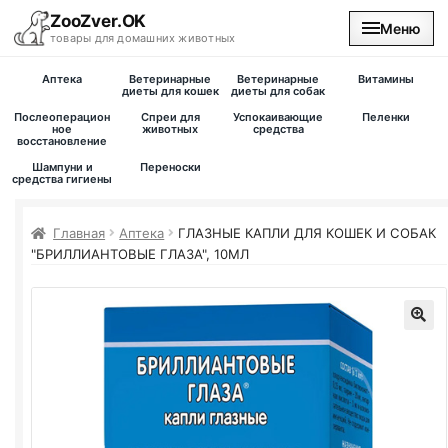
ZooZver.OK
Меню
товары для домашних животных
Аптека
Ветеринарные
Ветеринарные
Витамины
На главную
диеты для кошек
диеты для собак
Послеоперацион
Спреи для
Успокаивающие
Пеленки
ное
животных
средства
восстановление
Каталог
Шампуни и
Переноски
средства гигиены
Наши магазины
Главная
Аптека
ГЛАЗНЫЕ КАПЛИ ДЛЯ КОШЕК И СОБАК
Вакансии
"БРИЛЛИАНТОВЫЕ ГЛАЗА", 10МЛ