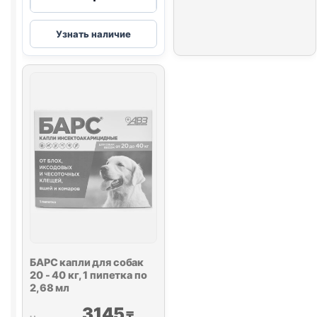
товара
Барс
Узнать наличие
спрей
инсектоакарицидный
для
кошек
100
мл
БАРС капли для собак
20 - 40 кг, 1 пипетка по
2,68 мл
3145
₸