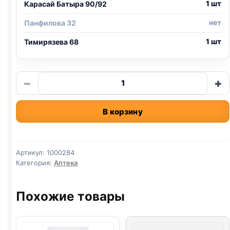
1 шт
Карасай Батыра 90/92
нет
Панфилова 32
1 шт
Тимирязева 68
Количество
−
+
товара
Глазные
В корзину
капли
для
кошек
и
Артикул:
1000284
собак
Категория:
Аптека
"Бриллиантовые
глаза",
Похожие товары
10мл