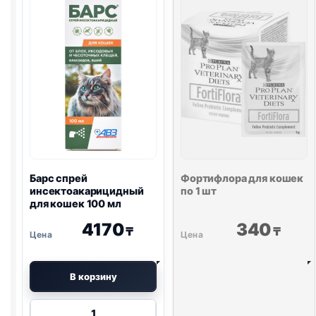
Барс спрей
Фортифлора
для кошек
инсектоакарицидный
по 1 шт
для кошек 100 мл
4170
340
₸
₸
В корзину
Количество